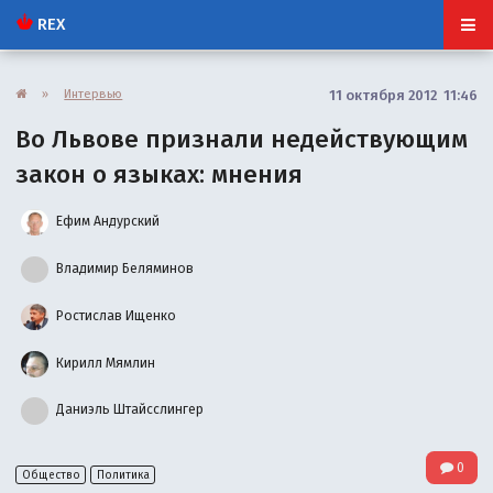
REX
»
Интервью
11 октября 2012 11:46
Во Львове признали недействующим
закон о языках: мнения
Ефим Андурский
Владимир Беляминов
Ростислав Ищенко
Кирилл Мямлин
Даниэль Штайсслингер
0
Общество
Политика