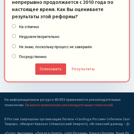
непрерывно продолжается с 2010 года по
настоящее время. Как Вы оцениваете
результаты этой реформы?
На отлично
Неудовлетворительно
Не знаю, поскольку процесс не завершён
Посредственно
Результаты
На информационном ресурсе ИА REX применяются рекомендательные
технологии.
Правила применения рекомендательных технологий
.
В России запрещены организации Легион «Свобода России» («Легион Свобода
Тахрир», «Имарат Кавказ» («Кавказский Эмират»), «Исламский джихад – Дж
«Голос Америки», «Левада-Центр», «Idel.Реалии», Кавказ.Реалии, Крым.Реал