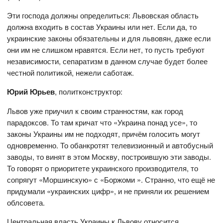
Эти господа должны определиться: Львовская область
должна входить в состав Украины или нет. Если да, то
украинские законы обязательны и для львовян, даже если
они им не слишком нравятся. Если нет, то пусть требуют
независимости, сепаратизм в данном случае будет более
честной политикой, нежели саботаж.
Юрий Юрьев
, политконструктор:
Львов уже приучил к своим странностям, как город
парадоксов. То там кричат что «Украина понад усе», то
законы Украины им не подходят, причём голосить могут
одновременно. То обанкротят телевизионный и автобусный
заводы, то винят в этом Москву, построившую эти заводы.
То говорят о приоритете украинского производителя, то
сопрягут «Моршинскую» с «Боржоми ». Странно, что ещё не
придумали «украинских цифр», и не приняли их решением
облсовета.
Центральная власть Украины к Львову относится