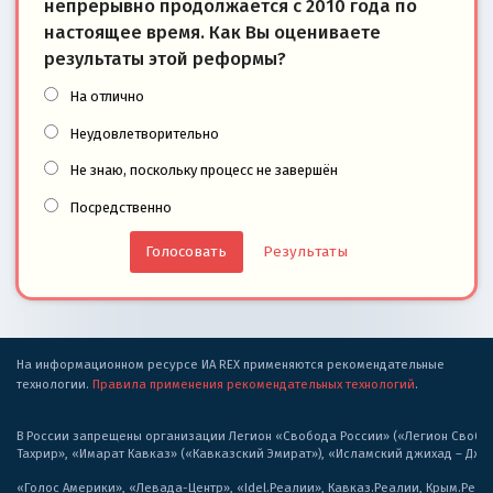
непрерывно продолжается с 2010 года по
настоящее время. Как Вы оцениваете
результаты этой реформы?
На отлично
Неудовлетворительно
Не знаю, поскольку процесс не завершён
Посредственно
Результаты
На информационном ресурсе ИА REX применяются рекомендательные
технологии.
Правила применения рекомендательных технологий
.
В России запрещены организации Легион «Свобода России» («Легион Свобода
Тахрир», «Имарат Кавказ» («Кавказский Эмират»), «Исламский джихад – Дж
«Голос Америки», «Левада-Центр», «Idel.Реалии», Кавказ.Реалии, Крым.Реал