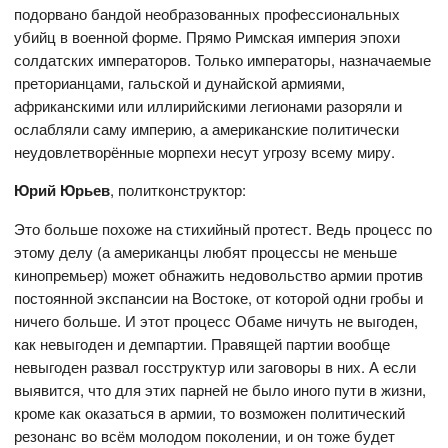
подорвано бандой необразованных профессиональных
убийц в военной форме. Прямо Римская империя эпохи
солдатских императоров. Только императоры, назначаемые
преторианцами, гальской и дунайской армиями,
африканскими или иллирийскими легионами разоряли и
ослабляли саму империю, а американские политически
неудовлетворённые морпехи несут угрозу всему миру.
Юрий Юрьев
, политконструктор:
Это больше похоже на стихийный протест. Ведь процесс по
этому делу (а американцы любят процессы не меньше
кинопремьер) может обнажить недовольство армии против
постоянной экспансии на Востоке, от которой одни гробы и
ничего больше. И этот процесс Обаме ничуть не выгоден,
как невыгоден и демпартии. Правящей партии вообще
невыгоден развал госструктур или заговоры в них. А если
выявится, что для этих парней не было иного пути в жизни,
кроме как оказаться в армии, то возможен политический
резонанс во всём молодом поколении, и он тоже будет