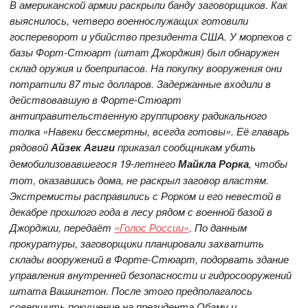
В американской армии раскрыли банду заговорщиков. Как
выяснилось, четверо военнослужащих готовили
госпереворот и убийство президента США. У морпехов с
базы Форт-Стюарт (штат Джорджия) был обнаружен
склад оружия и боеприпасов. На покупку вооружения они
потратили 87 тыc долларов. Задержанные входили в
действовавшую в Форте-Стюарт
антиправительственную группировку радикального
толка «Навеки бессмертны, всегда готовы». Её главарь
рядовой
Айзек Агиги
приказал сообщникам убить
демобилизовавшегося 19-летнего
Майкла Рорка
, чтобы
тот, оказавшись дома, не раскрыл заговор властям.
Экстремисты расправились с Рорком и его невестой в
декабре прошлого года в лесу рядом с военной базой в
Джорджии, передаёт
«Голос России»
. По данным
прокуратуры, заговорщики планировали захватить
склады вооружений в Форте-Стюарт, подорвать здание
управления внутренней безопасности и гидросооружений
штата Вашингтон. После этого предполагалось
совершить покушение на президента Обаму и