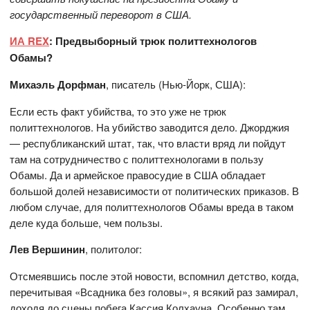
государственный переворот в США.
ИА REX
: Предвыборный трюк политтехнологов
Обамы?
Михаэль Дорфман
, писатель (Нью-Йорк, США):
Если есть факт убийства, то это уже не трюк
политтехнологов. На убийство заводится дело. Джорджия
— республиканский штат, так, что власти вряд ли пойдут
там на сотрудничество с политтехнологами в пользу
Обамы. Да и армейское правосудие в США обладает
большой долей независимости от политических приказов. В
любом случае, для политтехнологов Обамы вреда в таком
деле куда больше, чем пользы.
Лев Вершинин
, политолог:
Отсмеявшись после этой новости, вспомнил детство, когда,
перечитывая «Всадника без головы», я всякий раз замирал,
доходя до сцены побега Кассия Колхауна. Особенно там,