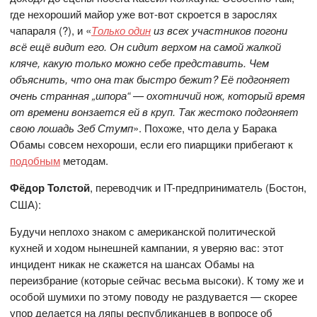
где нехороший майор уже вот-вот скроется в зарослях
чапараля (?), и «
Только один
из всех участников погони
всё ещё видит его. Он сидит верхом на самой жалкой
кляче, какую только можно себе представить. Чем
объяснить, что она так быстро бежит? Её подгоняет
очень странная „шпора“ — охотничий нож, который время
от времени вонзается ей в круп. Так жестоко подгоняет
свою лошадь Зеб Стумп
». Похоже, что дела у Барака
Обамы совсем нехороши, если его пиарщики прибегают к
подобным
методам.
Фёдор Толстой
, переводчик и IT-предприниматель (Бостон,
США):
Будучи неплохо знаком с американской политической
кухней и ходом нынешней кампании, я уверяю вас: этот
инцидент никак не скажется на шансах Обамы на
переизбрание (которые сейчас весьма высоки). К тому же и
особой шумихи по этому поводу не раздувается — скорее
упор делается на ляпы республиканцев в вопросе об