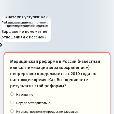
Анатомия уступки: как
Россия потеряла лучшие
Большевики
Киевская марионетка
В России назрели
Миграционный пожар
Россия начинает
Россия зимой 1904
Русская нация вчера и
Почему правый крах в
рыбопромысловые
отличаются от «Яблока»
Запада рассказала о
перемены: 15 шагов к
Европы
сбрасывать балласт
года: первые уступки во
сегодня
Варшаве не поможет её
районы Баренцева
тем, что они -
«переобувании» хозяев
суверенной экономике
Анкориджа
внутренней политике
отношениям с Россией?
моря
победители
Медицинская реформа в России (известная
как «оптимизация здравоохранения»)
непрерывно продолжается с 2010 года по
настоящее время. Как Вы оцениваете
результаты этой реформы?
На отлично
Неудовлетворительно
Не знаю, поскольку процесс не завершён