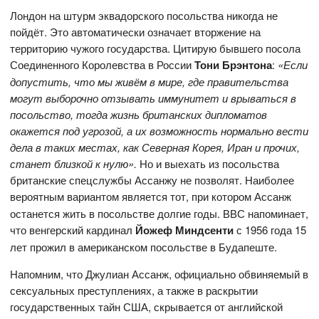
Лондон на штурм эквадорского посольства никогда не
пойдёт. Это автоматически означает вторжение на
территорию чужого государства. Цитирую бывшего посола
Соединенного Королевства в России
Тони Брэнтона
:
«Если
допустить, что мы живём в мире, где правительства
могут выборочно отзывать иммунитет и врываться в
посольство, тогда жизнь британских дипломатов
окажется под угрозой, а их возможность нормально вести
дела в таких местах, как Северная Корея, Иран и прочих,
станет близкой к нулю».
Но и выехать из посольства
британские спецслужбы Ассанжу не позволят. Наиболее
вероятным вариантом
является тот, при котором Ассанж
останется жить в посольстве долгие годы. ВВС напоминает,
что венгерский кардинал
Йожеф Миндсенти
с 1956 года 15
лет прожил в американском посольстве в Будапеште.
Напомним, что Джулиан Ассанж, официально обвиняемый в
сексуальных преступлениях, а также в раскрытии
государственных тайн США, скрывается от английской