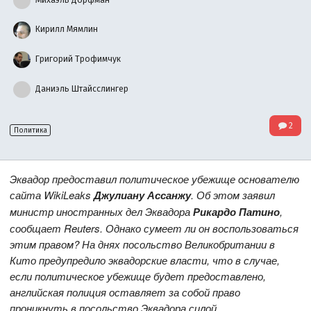
Кирилл Мямлин
Григорий Трофимчук
Даниэль Штайсслингер
2
Политика
Эквадор предоставил политическое убежище основателю
сайта WikiLeaks
Джулиану Ассанжу
. Об этом заявил
министр иностранных дел Эквадора
Рикардо Патино
,
сообщает Reuters. Однако сумеет ли он воспользоваться
этим правом? На днях посольство Великобритании в
Кито предупредило эквадорские власти, что в случае,
если политическое убежище будет предоставлено,
английская полиция оставляет за собой право
проникнуть в посольство Эквадора силой.