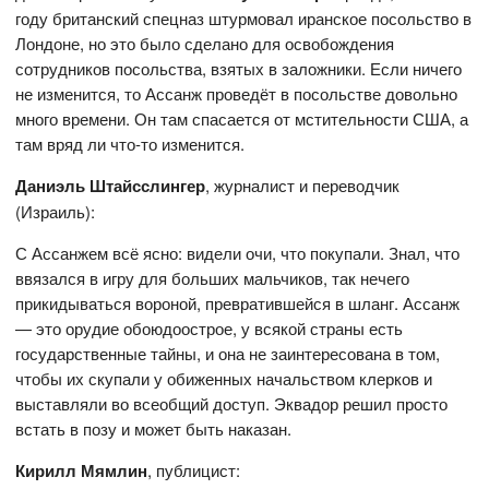
году британский спецназ штурмовал иранское посольство в
Лондоне, но это было сделано для освобождения
сотрудников посольства, взятых в заложники. Если ничего
не изменится, то Ассанж проведёт в посольстве довольно
много времени. Он там спасается от мстительности США, а
там вряд ли что-то изменится.
Даниэль Штайсслингер
, журналист и переводчик
(Израиль):
С Ассанжем всё ясно: видели очи, что покупали. Знал, что
ввязался в игру для больших мальчиков, так нечего
прикидываться вороной, превратившейся в шланг. Ассанж
— это орудие обоюдоострое, у всякой страны есть
государственные тайны, и она не заинтересована в том,
чтобы их скупали у обиженных начальством клерков и
выставляли во всеобщий доступ. Эквадор решил просто
встать в позу и может быть наказан.
Кирилл Мямлин
, публицист: