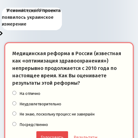
Киевская марионетка
В России назрели
Миграционный пожар
Россия начинает
Россия зимой 1904
Русская нация вчера и
Почему правый крах в
Место Науру / Науэро в
У сионистского проекта
Запада рассказала о
перемены: 15 шагов к
Европы
сбрасывать балласт
года: первые уступки во
сегодня
Варшаве не поможет её
современной истории
появилось украинское
«переобувании» хозяев
суверенной экономике
Анкориджа
внутренней политике
отношениям с Россией?
Южной Осетии
измерение
Медицинская реформа в России (известная
как «оптимизация здравоохранения»)
непрерывно продолжается с 2010 года по
настоящее время. Как Вы оцениваете
результаты этой реформы?
На отлично
Неудовлетворительно
Не знаю, поскольку процесс не завершён
Посредственно
Результаты