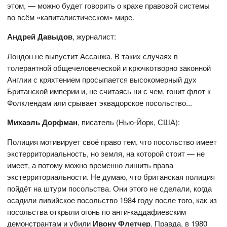
этом, — можно будет говорить о крахе правовой системы
во всём «капиталистическом» мире.
Андрей Давыдов
, журналист:
Лондон не выпустит Ассанжа. В таких случаях в
толерантной общечеловеческой и крючкотворно законной
Англии с кряхтением просыпается высокомерный дух
Британской империи и, не считаясь ни с чем, гонит флот к
Фолклендам или срывает эквадорское посольство...
Михаэль Дорфман
, писатель (Нью-Йорк, США):
Полиция мотивирует своё право тем, что посольство имеет
экстерриториальность, но земля, на которой стоит — не
имеет, а потому можно временно лишить права
экстерриториальности. Не думаю, что британская полиция
пойдёт на штурм посольства. Они этого не сделали, когда
осадили ливийское посольство 1984 году после того, как из
посольства открыли огонь по анти-каддафиевским
демонстрантам и убили
Ивону Флетчер
. Правда, в 1980