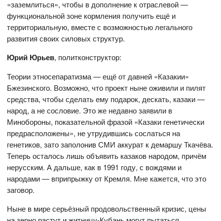
«заземлиться», чтобы в дополнение к отраслевой —
функциональной зоне кормления получить ещё и
территориальную, вместе с возможностью легального
развития своих силовых структур.
Юрий Юрьев
, политконструктор:
Теории этносепаратизма — ещё от давней «Казакии»
Бжезинского. Возможно, что проект ныне оживили и пилят
средства, чтобы сделать ему подарок, дескать, казаки —
народ, а не сословие. Это же недавно заявили в
Минобороны, показательной фразой «Казаки генетически
предрасположены», не утрудившись сослаться на
генетиков, зато заполонив СМИ аккурат к демаршу Ткачёва.
Теперь осталось лишь объявить казаков народом, причём
нерусским. А дальше, как в 1991 году, с вождями и
народами — вприпрыжку от Кремля. Мне кажется, что это
заговор.
Ныне в мире серьёзный продовольственный кризис, цены
на зерно растут и житницу-Кубань могут пытаться