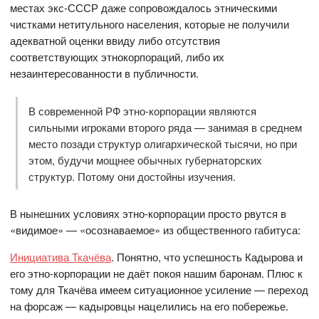
местах экс-СССР даже сопровождалось этническими
чистками нетитульного населения, которые не получили
адекватной оценки ввиду либо отсутствия
соответствующих этнокорпораций, либо их
незаинтересованности в публичности.
В современной РФ этно-корпорации являются
сильными игроками второго ряда — занимая в среднем
место позади структур олигархической тысячи, но при
этом, будучи мощнее обычных губернаторских
структур. Потому они достойны изучения.
В нынешних условиях этно-корпорации просто рвутся в
«видимое» — «осознаваемое» из общественного габитуса:
Инициатива Ткачёва
. Понятно, что успешность Кадырова и
его этно-корпорации не даёт покоя нашим баронам. Плюс к
тому для Ткачёва имеем ситуационное усиление — переход
на форсаж — кадыровцы нацелились на его побережье.