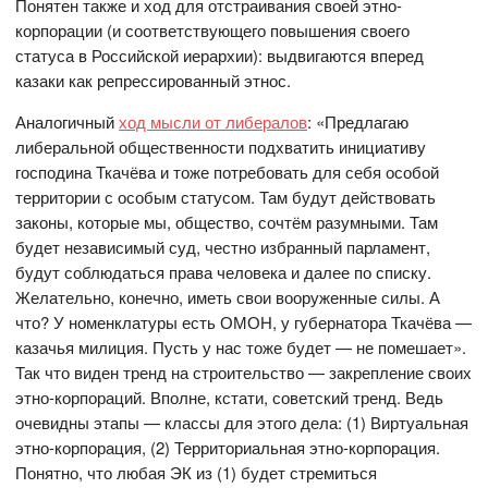
Понятен также и ход для отстраивания своей этно-
корпорации (и соответствующего повышения своего
статуса в Российской иерархии): выдвигаются вперед
казаки как репрессированный этнос.
Аналогичный
ход мысли от либералов
: «Предлагаю
либеральной общественности подхватить инициативу
господина Ткачёва и тоже потребовать для себя особой
территории с особым статусом. Там будут действовать
законы, которые мы, общество, сочтём разумными. Там
будет независимый суд, честно избранный парламент,
будут соблюдаться права человека и далее по списку.
Желательно, конечно, иметь свои вооруженные силы. А
что? У номенклатуры есть ОМОН, у губернатора Ткачёва —
казачья милиция. Пусть у нас тоже будет — не помешает».
Так что виден тренд на строительство — закрепление своих
этно-корпораций. Вполне, кстати, советский тренд. Ведь
очевидны этапы — классы для этого дела: (1) Виртуальная
этно-корпорация, (2) Территориальная этно-корпорация.
Понятно, что любая ЭК из (1) будет стремиться