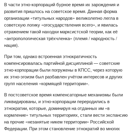
В части этно-корпораций бурное время их зарождения и
развития пришлось на советское время. Данная форма
организации «титульных народов» великолепно легла в
советскую логику «огосударствления всего», и явилась
отражением такой находки марксистской теории, как её
«антропологическая трёхчленка» (племя / народность /
нация).
При том, однако встроенная этнократичность
компенсировалась партийной дисциплиной — советские
этно-корпорации были погружены в КПСС, через которую
их этно-эгоизм был разбавлен учётом интересов и других
групп населения «кормящей территории».
В постсоветское время компенсаторные механизмы были
ликвидированы, и этно-корпорации переродились в
этнократии, которые, доминируя на отданных им «в
кормление» титульных территориях, стали вести экспансию
на прочие «незанятые никем территории» Российской
Федерации. При этом становление этнократий во многих