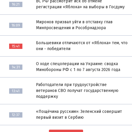
ВС РФ рассмотрит иск об отмене
16:21
регистрации «Яблока» на выборы в Госдуму
Миронов призвал уйти в отставку глав
16:09
Минпросвещения и Рособрнадзора
Большевики отличаются от «Яблока» тем, что
15:41
они - победители
О ходе спецоперации на Украине: сводка
14:31
Минобороны РФ с 1 по 7 августа 2026 года
Работодатели при трудоустройстве
ветеранов СВО получат государственную
13:41
поддержку
«Пощёчина русским»: Зеленский совершит
12:37
первый визит в Сербию