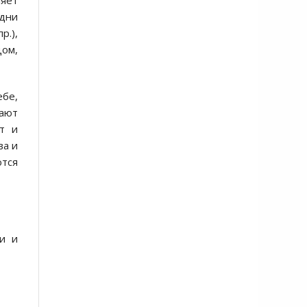
ляет
одни
р.),
цом,
ебе,
нают
ут и
ва и
ются
и и