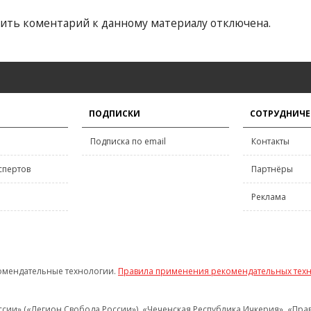
ить коментарий к данному материалу отключена.
ПОДПИСКИ
СОТРУДНИЧЕ
Подписка по email
Контакты
спертов
Партнёры
Реклама
омендательные технологии.
Правила применения рекомендательных тех
и» («Легион Свобода России»), «Чеченская Республика Ичкерия», «Правый