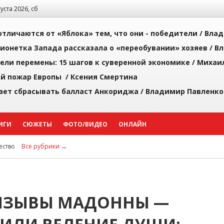
густа 2026, сб
тличаются от «Яблока» тем, что они - победители /
Влад
ионетка Запада рассказала о «переобувании» хозяев /
Вл
рели перемены: 15 шагов к суверенной экономике /
Михаи
й пожар Европы /
Ксения Смертина
ает сбрасывать балласт Анкориджа /
Владимир Павленко
ИГИ
СЮЖЕТЫ
ФОТО/ВИДЕО
ОНЛАЙН
ство
Все рубрики →
ИЗЫВЫ МАДОННЫ —