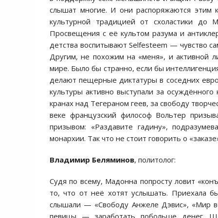
слышат многие. И они распоряжаются этим 
культурной традицией от схоластики до М
Просвещения с её культом разума и антиклер
детства воспитывают Selfesteem — чувство са
Другим, не похожим на «меня», и активной 
мире. Было бы странно, если бы интеллигенция
делают пещерные диктатуры в соседних европ
культуры активно выступали за осуждённого
кранах над Тегераном геев, за свободу творчес
веке французский философ Вольтер призыв
призывом: «Раздавите гадину», подразумев
монархии. Так что не стоит говорить о «заказе»
Владимир Беляминов
,
политолог:
Судя по всему, Мадонна попросту ловит «конъ
то, что от неё хотят услышать. Приехала 
слышали — «Свободу Анжеле Дэвис», «Мир вс
певицы — заработать побольше денег. Шоу