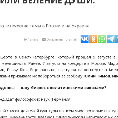
 ИЛИ ВЕЛЕНИЕ ДУШИ:
олитические темы в России и на Украине
Печать
Отправить по email
церте в Санкт-Петербурге, который прошёл 9 августа в
-меньшинств. Ранее, 7 августа на концерте в Москве, Мад
иц Pussy Riot. Еще раньше, выступая на концерте в Кие
иками призывала их побороться за свободу
Юлии Тимошен
Мадонны — шоу-бизнес с политическими заказами?
кандидат философских наук (Германия):
ный список деятелей культуры во всём мире, которые высту
iot. Знаменитости владеют символическим капиталом: их с