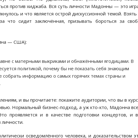
ься против хиджаба. Вся суть личности Мадонны — это игр
кнулось и что является острой дискуссионной темой. Взять
а что сидит заключённая, призывать бороться за своб
аина — США):
аравне с матерными выкриками и обнажёнными ягодицами. В
ресуется политикой, почему бы не показать себя знающим
е собрать информацию о самых горячих темах страны и
.
ениям, и вы прочитаете: покажите аудитории, что вы в курс
овью. Нормальный бизнес-подход, а уж кто-кто, Мадонна вс
Это проявляется и в качестве подготовки концертов, и 
 личности.
литически осведомлённого человека, и доказательством э