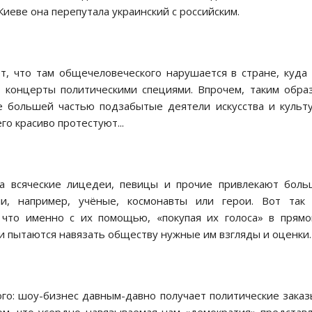
Киеве она перепутала украинский с российским.
т, что там общечеловеческого нарушается в стране, куда
и концерты политическими специями. Впрочем, таким обра
е большей частью подзабытые деятели искусства и культ
го красиво протестуют...
а всяческие лицедеи, певицы и прочие привлекают боль
и, например, учёные, космонавты или герои. Вот так 
 что именно с их помощью, «покупая их голоса» в прям
и пытаются навязать обществу нужные им взгляды и оценки.
го: шоу-бизнес давным-давно получает политические заказ