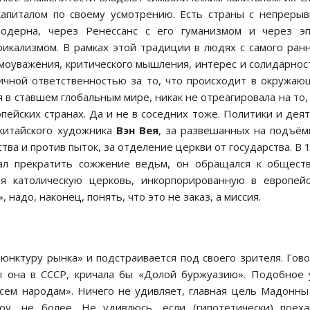
капиталом по своему усмотрению. Есть страны с непреры
одерна, через Ренессанс с его гуманизмом и через эп
икализмом. В рамках этой традиции в людях с самого ран
моуважения, критического мышления, интерес и солидарнос
личной ответственностью за то, что происходит в окружа
 в ставшем глобальным мире, никак не отреагировала на то,
ейских странах. Да и не в соседних тоже. Политики и дея
 китайского художника
Вэн Вея
, за развешанных на подъё
тва и против пыток, за отделение церкви от государства. В 
ал прекратить сожжение ведьм, он обращался к обществ
ая католическую церковь, инкорпорированную в европей
, надо, наконец, понять, что это не заказ, а миссия.
юнктуру рынка» и подстраивается под своего зрителя. Гов
бы она в СССР, кричала бы «Долой буржуазию». Подобное
ем народам». Ничего не удивляет, главная цель Мадонны
, не более. Не удивлюсь, если (гипотетически) поеха