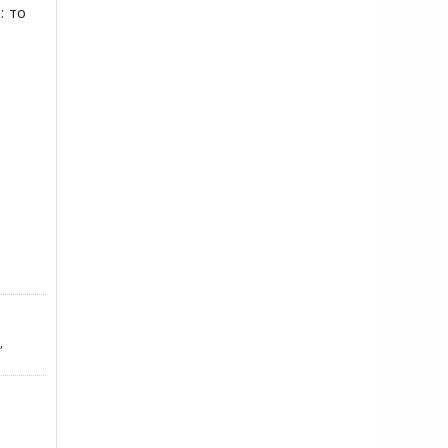
: то
,