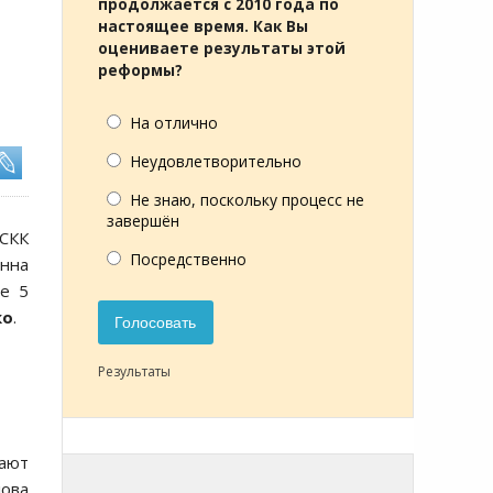
продолжается с 2010 года по
настоящее время. Как Вы
оцениваете результаты этой
реформы?
На отлично
Неудовлетворительно
Не знаю, поскольку процесс не
завершён
 СКК
Посредственно
онна
ве 5
ко
.
Голосовать
Результаты
пают
лова