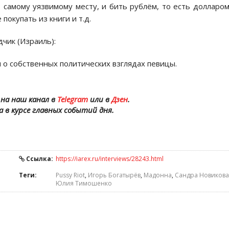
самому уязвимому месту, и бить рублём, то есть долларом
покупать из книги и т.д.
дчик (Израиль):
 о собственных политических взглядах певицы.
на наш канал в
Telegram
или в
Дзен
.
а в курсе главных событий дня.
Ссылка:
https://iarex.ru/interviews/28243.html
Теги:
Pussy Riot
,
Игорь Богатырёв
,
Мадонна
,
Сандра Новикова
Юлия Тимошенко