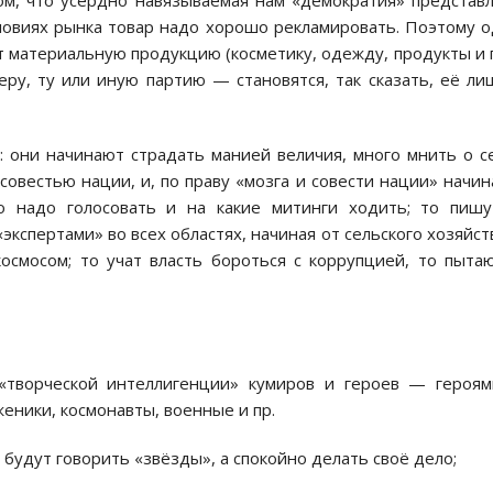
ом, что усердно навязываемая нам «демократия» представ
словиях рынка товар надо хорошо рекламировать. Поэтому 
 материальную продукцию (косметику, одежду, продукты и п
ру, ту или иную партию — становятся, так сказать, её ли
 они начинают страдать манией величия, много мнить о с
 совестью нации, и, по праву «мозга и совести нации» начи
го надо голосовать и на какие митинги ходить; то пиш
кспертами» во всех областях, начиная от сельского хозяйст
смосом; то учат власть бороться с коррупцией, то пыта
«творческой интеллигенции» кумиров и героев — героям
еники, космонавты, военные и пр.
будут говорить «звёзды», а спокойно делать своё дело;