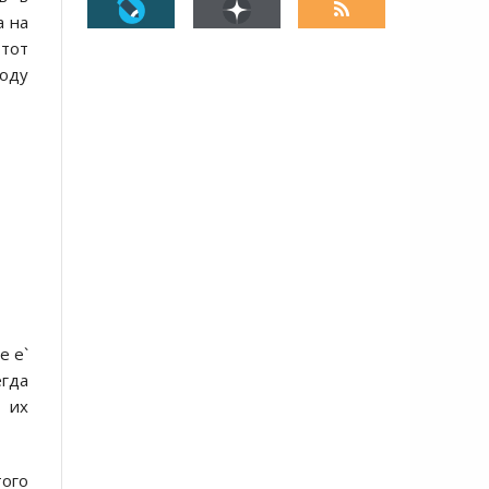
а на
 тот
оду
е е`
егда
в их
того