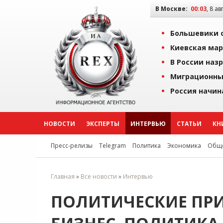
В Москве:
00:03
, 8 ав
Большевики о
Киевская мар
В России наз
Миграционны
Россия начин
НОВОСТИ
ЭКСПЕРТЫ
ИНТЕРВЬЮ
СТАТЬИ
КН
Пресс-релизы
Telegram
Политика
Экономика
Обще
Главная
»
Все новости
»
Интервью
ПОЛИТИЧЕСКИЕ ПР