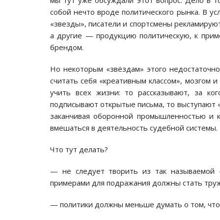
мы тут уже обсуждали этот вопрос. Дело в т
собой нечто вроде политического рынка. В у
«звезды», писатели и спортсмены рекламируют
а другие — продукцию политическую, к приме
брендом.
Но некоторым «звёздам» этого недостаточно:
считать себя «креативным классом», мозгом и
учить всех жизни: то рассказывают, за ко
подписывают открытые письма, то выступают «э
заканчивая оборонной промышленностью и ко
вмешаться в деятельность судебной системы.
Что тут делать?
— не следует творить из так называемой 
примерами для подражания должны стать труж
— политики должны меньше думать о том, что 