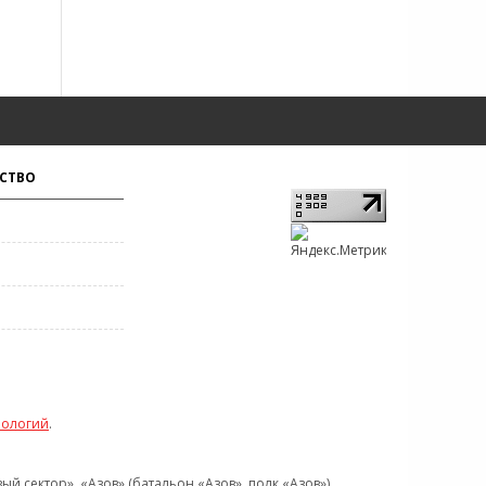
СТВО
нологий
.
 сектор», «Азов» (батальон «Азов», полк «Азов»),