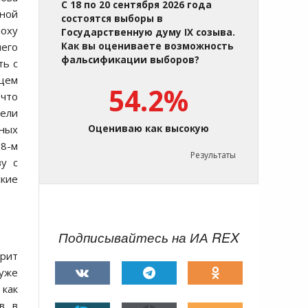
С 18 по 20 сентября 2026 года
вной
состоятся выборы в
оху
Государственную думу IX созыва.
него
Как вы оцениваете возможность
фальсификации выборов?
ть с
ющем
54.2%
 что
тели
мных
Оцениваю как высокую
18-м
Результаты
у с
ские
Подписывайтесь на ИА REX
орит
 уже
 как
в в