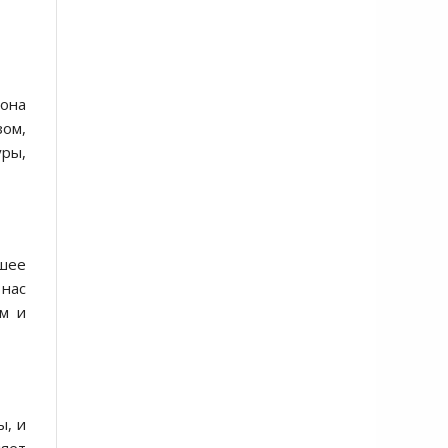
 она
зом,
уры,
шее
нас
ом и
ы, и