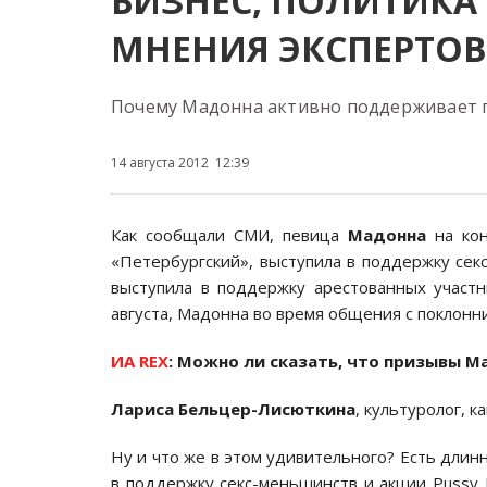
БИЗНЕС, ПОЛИТИКА
МНЕНИЯ ЭКСПЕРТОВ
Почему Мадонна активно поддерживает п
14 августа 2012 12:39
Как сообщали СМИ, певица
Мадонна
на кон
«Петербургский», выступила в поддержку секс
выступила в поддержку арестованных участн
августа, Мадонна во время общения с поклонн
ИА REX
: Можно ли сказать, что призывы 
Лариса Бельцер-Лисюткина
, культуролог, 
Ну и что же в этом удивительного? Есть длин
в поддержку секс-меньшинств и акции Pussy R