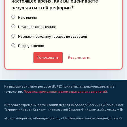
настоящее время. Как Вы оцениваете
результаты этой реформы?
На отлично
Неудовлетворительно
Не знаю, поскольку процесс не завершён
Посредственно
Результаты
На информационном ресурсе ИА REX применяются рекомендательные
технологии.
Правила применения рекомендательных технологий
.
В России запрещены организации Легион «Свобода России» («Легион Свобода
Тахрир», «Имарат Кавказ» («Кавказский Эмират»), «Исламский джихад – Дж
«Голос Америки», «Левада-Центр», «Idel.Реалии», Кавказ.Реалии, Крым.Реал