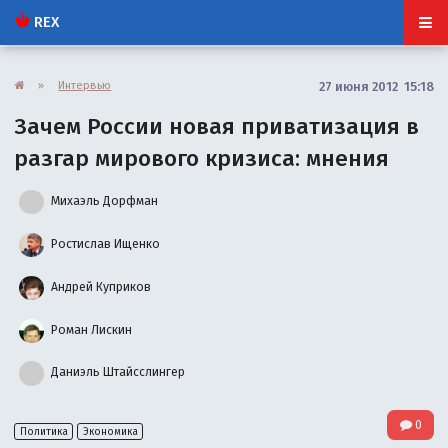
REX
»
Интервью
27 июня 2012 15:18
Зачем России новая приватизация в
разгар мирового кризиса: мнения
Михаэль Дорфман
Ростислав Ищенко
Андрей Куприков
Роман Лискин
Даниэль Штайсслингер
0
Политика
Экономика