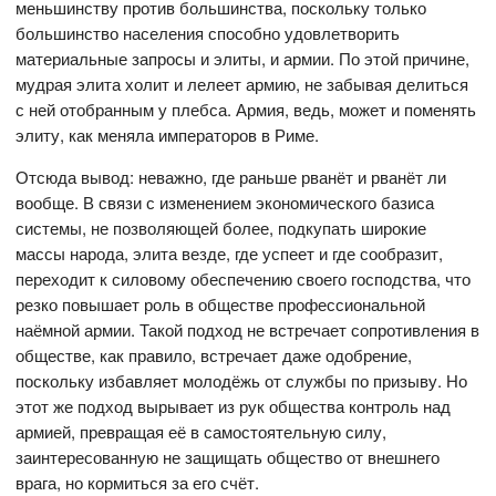
меньшинству против большинства, поскольку только
большинство населения способно удовлетворить
материальные запросы и элиты, и армии. По этой причине,
мудрая элита холит и лелеет армию, не забывая делиться
с ней отобранным у плебса. Армия, ведь, может и поменять
элиту, как меняла императоров в Риме.
Отсюда вывод: неважно, где раньше рванёт и рванёт ли
вообще. В связи с изменением экономического базиса
системы, не позволяющей более, подкупать широкие
массы народа, элита везде, где успеет и где сообразит,
переходит к силовому обеспечению своего господства, что
резко повышает роль в обществе профессиональной
наёмной армии. Такой подход не встречает сопротивления в
обществе, как правило, встречает даже одобрение,
поскольку избавляет молодёжь от службы по призыву. Но
этот же подход вырывает из рук общества контроль над
армией, превращая её в самостоятельную силу,
заинтересованную не защищать общество от внешнего
врага, но кормиться за его счёт.