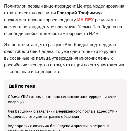
Политолог, первый вице-президент Центра моделирования
стратегического развития
Григорий Трофимчук
прокомментировал корреспонденту
ИА REX
результаты
кастинга по кандидатуре преемника Усамы Бен Ладена на
освободившейся должности «террориста №1».
Эксперт считает, что раз уж «Аль-Каида» подтвердила
факт гибели бен Ладена, то уже одно только это рушит
высосанные из пальца утверждения многочисленных
российских экспертов о том, что акция по его уничтожению
— сплошная инсценировка.
Ещё по теме
Обама: США готовы повторять секретные антитеррористические
операции
Лев Вершинин о заявлении американского посла в адрес СМИ и
Медведева: это уже за гранью общеприн
Видеоролик с «живым» бен Ладеном органично встроен в