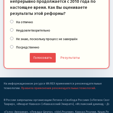
непрерывно продолжается с 2010 года по
настоящее время. Как Вы оцениваете
результаты этой реформы?
На отлично
Неудовлетворительно
Не знаю, поскольку процесс не завершён
Посредственно
Результаты
На информационном ресурсе ИА REX применяются рекомендательные
технологии.
Правила применения рекомендательных технологий
.
В России запрещены организации Легион «Свобода России» («Легион Свобода
Тахрир», «Имарат Кавказ» («Кавказский Эмират»), «Исламский джихад – Дж
«Голос Америки», «Левада-Центр», «Idel.Реалии», Кавказ.Реалии, Крым.Реал