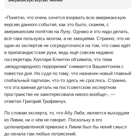
американскую версию: мнение
«Понятно, что очень хочется взорвать всю американскую
версию данного события, как это было, скажем, с
американским полётом на Луну. Однако и это надо делать,
всё-таки пользуясь мозгом, а не эмоциями. Странно, что ни
один из экспертов не сосредоточился на том, что само идёт
в пропагандистские руки, ведь ещё совсем недавно
госсекретарь Хиллари Клинтон объявила, что тема
„международного терроризма“ снимается Вашингтоном с
повестки дня. Но судя по тому, что назначен новый главный
глобальный партизан, что-то здесь не срослось. Странно,
что эта важная деталь на постсоветском экспертном
пространстве не заинтересовала никого вообще», —
отметил Григорий Трофимчук.
По словам эксперта, то, что Абу Либи, является выходцем
из Ливии, ни о чём не говорит. Поскольку в его
целенаправленной привязке к Ливии был бы некий смысл
до начала там любых потрясений.