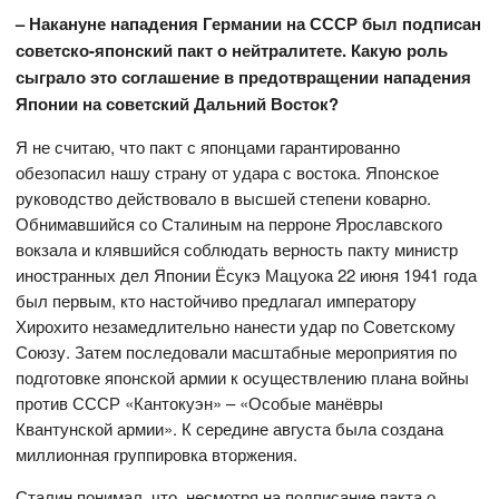
– Накануне нападения Германии на СССР был подписан
советско-японский пакт о нейтралитете. Какую роль
сыграло это соглашение в предотвращении нападения
Японии на советский Дальний Восток?
Я не считаю, что пакт с японцами гарантированно
обезопасил нашу страну от удара с востока. Японское
руководство действовало в высшей степени коварно.
Обнимавшийся со Сталиным на перроне Ярославского
вокзала и клявшийся соблюдать верность пакту министр
иностранных дел Японии Ёсукэ Мацуока 22 июня 1941 года
был первым, кто настойчиво предлагал императору
Хирохито незамедлительно нанести удар по Советскому
Союзу. Затем последовали масштабные мероприятия по
подготовке японской армии к осуществлению плана войны
против СССР «Кантокуэн» – «Особые манёвры
Квантунской армии». К середине августа была создана
миллионная группировка вторжения.
Сталин понимал, что, несмотря на подписание пакта о