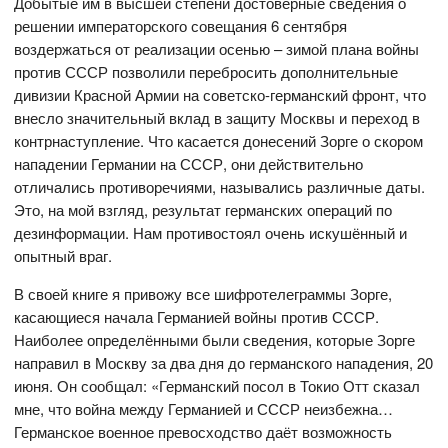
Добытые им в высшей степени достоверные сведения о
решении императорского совещания 6 сентября
воздержаться от реализации осенью – зимой плана войны
против СССР позволили перебросить дополнительные
дивизии Красной Армии на советско-германский фронт, что
внесло значительный вклад в защиту Москвы и переход в
контрнаступление. Что касается донесений Зорге о скором
нападении Германии на СССР, они действительно
отличались противоречиями, назывались различные даты.
Это, на мой взгляд, результат германских операций по
дезинформации. Нам противостоял очень искушённый и
опытный враг.
В своей книге я привожу все шифротелеграммы Зорге,
касающиеся начала Германией войны против СССР.
Наиболее определёнными были сведения, которые Зорге
направил в Москву за два дня до германского нападения, 20
июня. Он сообщал: «Германский посол в Токио Отт сказал
мне, что война между Германией и СССР неизбежна…
Германское военное превосходство даёт возможность