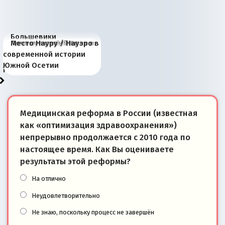
Большевики
Киевская марионетка
В России назрели
Миграционный пожар
Россия начинает
Россия зимой 1904
Русская нация вчера и
Почему правый крах в
Место Науру / Науэро в
отличаются от «Яблока»
Запада рассказала о
перемены: 15 шагов к
Европы
сбрасывать балласт
года: первые уступки во
сегодня
Варшаве не поможет её
современной истории
тем, что они -
«переобувании» хозяев
суверенной экономике
Анкориджа
внутренней политике
отношениям с Россией?
Южной Осетии
победители
Медицинская реформа в России (известная
как «оптимизация здравоохранения»)
непрерывно продолжается с 2010 года по
настоящее время. Как Вы оцениваете
результаты этой реформы?
На отлично
Неудовлетворительно
Не знаю, поскольку процесс не завершён