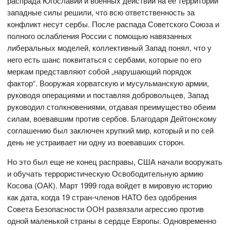
распрада Югославии и военных действий на ее территории
западные силы решили, что всю ответственность за
конфликт несут сербы. После распада Советского Союза и
полного ослабления России с помощью навязанных
либеральных моделей, коллективный Запад понял, что у
него есть шанс поквитаться с сербами, которые по его
меркам представляют собой „нарушающий порядок
фактор“. Вооружая хорватскую и мусульманскую армии,
руководя операциями и поставляя добровольцев, Запад
руководил столкновениями, отдавая преимущество обеим
силам, воевавшим против сербов. Благодаря Дейтонскому
соглашению был заключен хрупкий мир, который и по сей
день не устраивает ни одну из воевавших сторон.
Но это был еще не конец расправы, США начали вооружать
и обучать террористическую Освободительную армию
Косова (ОАК). Март 1999 года войдет в мировую историю
как дата, когда 19 стран-членов НАТО без одобрения
Совета Безопасности ООН развязали агрессию против
одной маленькой страны в сердце Европы. Одновременно