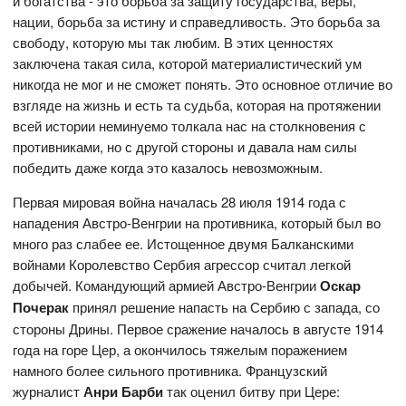
и богатства - это борьба за защиту государства, веры,
нации, борьба за истину и справедливость. Это борьба за
свободу, которую мы так любим. В этих ценностях
заключена такая сила, которой материалистический ум
никогда не мог и не сможет понять. Это основное отличие во
взгляде на жизнь и есть та судьба, которая на протяжении
всей истории неминуемо толкала нас на столкновения с
противниками, но с другой стороны и давала нам силы
победить даже когда это казалось невозможным.
Первая мировая война началась 28 июля 1914 года с
нападения Австро-Венгрии на противника, который был во
много раз слабее ее. Истощенное двумя Балканскими
войнами Королевство Сербия агрессор считал легкой
добычей. Командующий армией Австро-Венгрии
Оскар
Почерак
принял решение напасть на Сербию с запада, со
стороны Дрины. Первое сражение началось в августе 1914
года на горе Цер, а окончилось тяжелым поражением
намного более сильного противника. Французский
журналист
Анри Барби
так оценил битву при Цере: