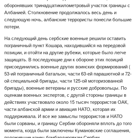
оборонявших тринадцатикилометровый участок границы с
Албанией. Столкновение продолжалось весь день и
следующую ночь, албанские террористы понесли большие
потери.
На следующий день сербские военные решили оставить
пограничный пункт Кошара, находившийся на передовой
позиции, и отойти на другие рубежи, которые было легче
защищать. В последующие дни к обороне этих позиций
присоединились военные других воинских формирований (
53-ий пограничный батальон, части 63-ей парашютной и 72-
ой специальной бригады, части 125-ой моторизованной
бригады), военные ветераны и русские добровольцы. По
оценкам военных экспертов, с другой стороны границы в
действиях участвовало около 15 тысяч террористов ОАК,
части албанской армии и авиация НАТО, которая их
поддерживала. И все же замыслы террористов и НАТО
были сорваны, и границу Сербии обороняли вплоть до того
момента, когда были заключены Кумановские соглашения,
положившие конец бомбардировкам Сербии,