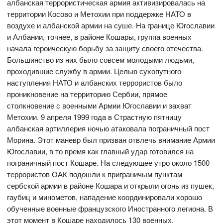
албанская террористическая армия активизировалась на
территории Косово и Метохии при поддержке НАТО в
воздухе и албанской армии на суше. На границе Югославии
и Албании, точнее, в районе Кошары, группа военных
начала героическую борьбу за защиту своего отечества.
Большинство из них было совсем молодыми людьми,
проходившие службу в армии. Целью сухопутного
наступления НАТО и албанских террористов было
проникновение на территорию Сербии, прямое
столкновение с военными Армии Югославии и захват
Метохии. 9 апреля 1999 года в Страстную пятницу
албанская артиллерия ночью атаковала пограничный пост
Морина. Этот маневр был призван отвлечь внимание Армии
Югославии, в то время как главный удар готовился на
пограничный пост Кошаре. На следующее утро около 1500
террористов ОАК подошли к приграничым пунктам
сербской армии в районе Кошара и открыли огонь из пушек,
гаубиц и минометов, нападение координировали хорошо
обученные военные французского Иностранного легиона. В
этот момент в Кошаре находилось 130 военных,