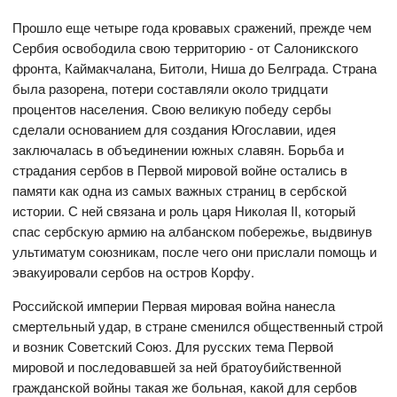
Прошло еще четыре года кровавых сражений, прежде чем
Сербия освободила свою территорию - от Салоникского
фронта, Каймакчалана, Битоли, Ниша до Белграда. Страна
была разорена, потери составляли около тридцати
процентов населения. Свою великую победу сербы
сделали основанием для создания Югославии, идея
заключалась в объединении южных славян. Борьба и
страдания сербов в Первой мировой войне остались в
памяти как одна из самых важных страниц в сербской
истории. С ней связана и роль царя Николая II, который
спас сербскую армию на албанском побережье, выдвинув
ультиматум союзникам, после чего они прислали помощь и
эвакуировали сербов на остров Корфу.
Российской империи Первая мировая война нанесла
смертельный удар, в стране сменился общественный строй
и возник Советский Союз. Для русских тема Первой
мировой и последовавшей за ней братоубийственной
гражданской войны такая же больная, какой для сербов