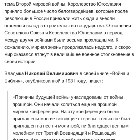
тема Второй мировой войны. Королевство Югославия
приняло большое число белогвардейцев, которые после
революции в России приехали жить сюда и внесли
огромный вклад в строительство государства. Отношения
Советского Союза и Королевства Югославии в период
между двумя войнами были весьма прохладными. К
сожалению, мирная жизнь продолжалась недолго, и скоро
мир оказался втянут в величайшее военное столкновение в
своей истории.
Владыка
Николай Велимирович
в своей книге «Война и
Библия», опубликованной в 1931 году, пишет:
«Причины будущей войны унаследованы от войны
прошлой. Они начали копиться еще на прошлой
мирной конференции. На эту конференцию были
приглашены многие воюющие стороны, только не был
приглашен на нее ни молитвой, ни благодарственным
молебном тот Третий Всевидящий и Решающий
фактор, без которого не побеждают и не терпят