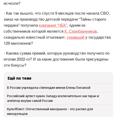
исчезли?
- Как так вышло, что спустя 9 месяцев после начала СВО,
заказ на производство детской передачи “Тайны старого
чердака” получила
компания “ЧБК”
, одним из
собственников которой является
К. Серебренников
,
скандально известный отъезжант,
укравший
у государства
129 миллионов?
- Какова сумма премий, которую руководство получило по
итогам 2022-го? И за какие достижения были присуждены
эти бонусы?
Ещё по теме
В России учреждена стипендия имени Елены Гнесиной
Российский артист нужен Западу исключительно как таран и
агитатор внутри самой России
КультRUист: Отечественный кинорынок - это распил для
кинодельцов