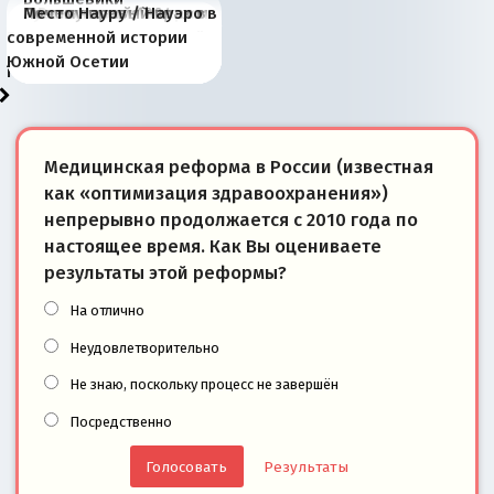
Киевская марионетка
В России назрели
Миграционный пожар
Россия начинает
Россия зимой 1904
Русская нация вчера и
Почему правый крах в
Место Науру / Науэро в
отличаются от «Яблока»
Запада рассказала о
перемены: 15 шагов к
Европы
сбрасывать балласт
года: первые уступки во
сегодня
Варшаве не поможет её
современной истории
тем, что они -
«переобувании» хозяев
суверенной экономике
Анкориджа
внутренней политике
отношениям с Россией?
Южной Осетии
победители
Медицинская реформа в России (известная
как «оптимизация здравоохранения»)
непрерывно продолжается с 2010 года по
настоящее время. Как Вы оцениваете
результаты этой реформы?
На отлично
Неудовлетворительно
Не знаю, поскольку процесс не завершён
Посредственно
Результаты