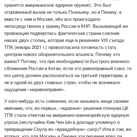
хранится американское ядерное оружие). Это был
откровенный вызов не только Пхеньяну, но и Пекину, а
вместе с ним и Москве, ибо все происходило
непосредственно у границ России и КНР. Вызывающей же
провокации подверглась фактическая страна-союзник
наших двух столиц, которая еще в решениях VIII съезда
ТПК (январь 2021 г.) провозгласила готовность стать
центром нового оборонительного альянса. Почему это
важно? Потому, что при необходимости быстрого военного
сближения России и Китая, если это равноправный союз, то
его центр должен располагаться на третьей территории, а
не в одной из двух главных стран, чтобы не возникало
ощущения «неравноправия».
У кого-нибудь есть сомнения, если называть вещи своими
именами, что, во-первых, «ядерные» решения пленума ЦК
ТПК стали ответом на американо-южнокорейскую ядерную
угроза (неслучайно Ким Чен Ын в докладе упомянул о
превращении Сеула во «враждебную» силу)? Или в том, во-
вторых, что для Москвы и Пекина эти решения вряд ли