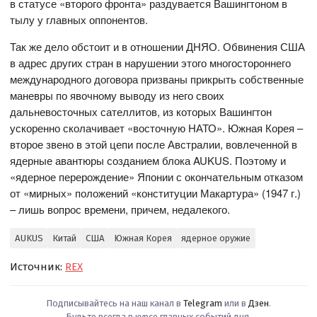
в статусе «второго фронта» раздувается Вашингтоном в
тылу у главных оппонентов.
Так же дело обстоит и в отношении ДНЯО. Обвинения США
в адрес других стран в нарушении этого многостороннего
международного договора призваны прикрыть собственные
маневры по явочному выводу из него своих
дальневосточных сателлитов, из которых Вашингтон
ускоренно сколачивает «восточную НАТО». Южная Корея –
второе звено в этой цепи после Австралии, вовлеченной в
ядерные авантюры созданием блока AUKUS. Поэтому и
«ядерное перерождение» Японии с окончательным отказом
от «мирных» положений «конституции Макартура» (1947 г.)
– лишь вопрос времени, причем, недалекого.
AUKUS
Китай
США
Южная Корея
ядерное оружие
Источник:
REX
Подписывайтесь на наш канал в
Telegram
или в
Дзен
.
Будьте всегда в курсе главных событий дня.