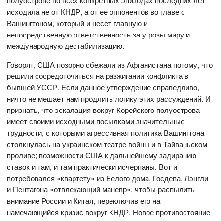
полуострове во всех конкретных эпизодах последних лет
исходила не от КНДР, а от ее оппонентов во главе с
Вашингтоном, который и несет главную и
непосредственную ответственность за угрозы миру и
международную дестабилизацию.
Говорят, США позорно сбежали из Афганистана потому, что
решили сосредоточиться на разжигании конфликта в
бывшей УССР. Если данное утверждение справедливо,
ничто не мешает нам продлить логику этих рассуждений. И
признать, что эскалация вокруг Корейского полуострова
имеет своими исходными посылками значительные
трудности, с которыми агрессивная политика Вашингтона
столкнулась на украинском театре войны и в Тайваньском
проливе; возможности США к дальнейшему задиранию
ставок и там, и там практически исчерпаны. Вот и
потребовался «квартету» из Белого дома, Госдепа, Лэнгли
и Пентагона «отвлекающий маневр», чтобы распылить
внимание России и Китая, переключив его на
намечающийся кризис вокруг КНДР. Новое противостояние