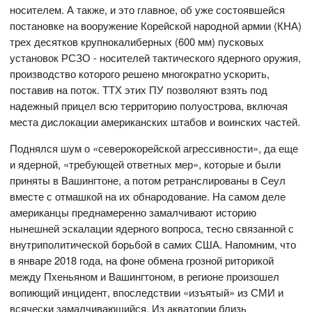
носителем. А также, и это главное, об уже состоявшейся
постановке на вооружение Корейской народной армии (КНА)
трех десятков крупнокалиберных (600 мм) пусковых
установок РСЗО - носителей тактического ядерного оружия,
производство которого решено многократно ускорить,
поставив на поток. ТТХ этих ПУ позволяют взять под
надежный прицел всю территорию полуострова, включая
места дислокации американских штабов и воинских частей.
Поднялся шум о «северокорейской агрессивности», да еще
и ядерной, «требующей ответных мер», которые и были
приняты в Вашингтоне, а потом ретранслированы в Сеул
вместе с отмашкой на их обнародование. На самом деле
американцы преднамеренно замалчивают историю
нынешней эскалации ядерного вопроса, тесно связанной с
внутриполитической борьбой в самих США. Напомним, что
в январе 2018 года, на фоне обмена грозной риторикой
между Пхеньяном и Вашингтоном, в регионе произошел
вопиющий инцидент, впоследствии «изъятый» из СМИ и
всячески замалчивающийся. Из акватории близь