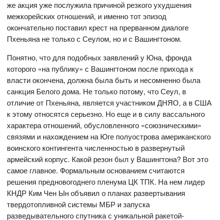
же акция уже послужила причиной резкого ухудшения
межкорейских отношений, и именно тот эпизод
окончательно поставил крест на прерванном диалоге
Пхеньяна не только с Сеулом, но и с Вашингтоном.
Понятно, что для подобных заявлений у Юна, фронда
которого «на публику» с Вашингтоном после прихода к
власти окончена, должна была быть и несомненно была
санкция Белого дома. Не только потому, что Сеул, в
отличие от Пхеньяна, является участником ДНЯО, а в США
к этому относятся серьезно. Но еще и в силу вассального
характера отношений, обусловленного «союзническими»
связями и нахождением на Юге полуострова американского
воинского контингента численностью в развернутый
армейский корпус. Какой резон был у Вашингтона? Вот это
самое главное. Формальным основанием считаются
решения предновогоднего пленума ЦК ТПК. На нем лидер
КНДР Ким Чен Ын объявил о планах развертывания
твердотопливной системы МБР и запуска
разведывательного спутника с уникальной ракетой-