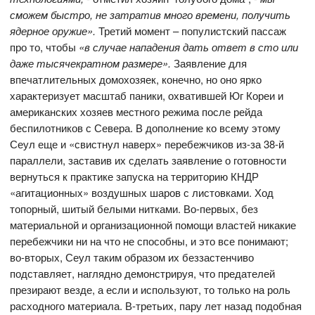
сможем быстро, не затратив много времени, получить
ядерное оружие».
Третий момент – популистский пассаж
про то, чтобы
«в случае нападения дать ответ в сто или
даже тысячекратном размере».
Заявление для
впечатлительных домохозяек, конечно, но оно ярко
характеризует масштаб паники, охватившей Юг Кореи и
американских хозяев местного режима после рейда
беспилотников с Севера. В дополнение ко всему этому
Сеул еще и «свистнул наверх» перебежчиков из-за 38-й
параллели, заставив их сделать заявление о готовности
вернуться к практике запуска на территорию КНДР
«агитационных» воздушных шаров с листовками. Ход
топорный, шитый белыми нитками. Во-первых, без
материальной и организационной помощи властей никакие
перебежчики ни на что не способны, и это все понимают;
во-вторых, Сеул таким образом их беззастенчиво
подставляет, наглядно демонстрируя, что предателей
презирают везде, а если и используют, то только на роль
расходного материала. В-третьих, пару лет назад подобная