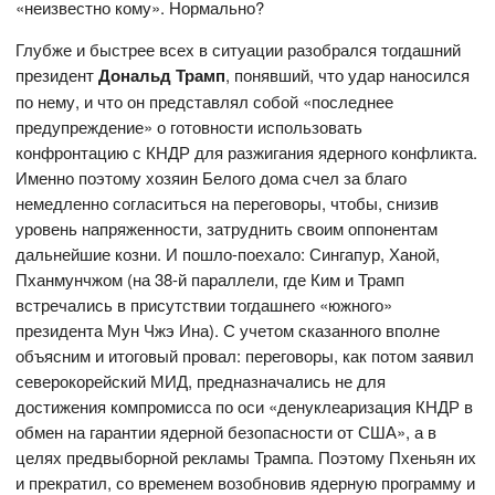
«неизвестно кому». Нормально?
Глубже и быстрее всех в ситуации разобрался тогдашний
президент
Дональд Трамп
, понявший, что удар наносился
по нему, и что он представлял собой «последнее
предупреждение» о готовности использовать
конфронтацию с КНДР для разжигания ядерного конфликта.
Именно поэтому хозяин Белого дома счел за благо
немедленно согласиться на переговоры, чтобы, снизив
уровень напряженности, затруднить своим оппонентам
дальнейшие козни. И пошло-поехало: Сингапур, Ханой,
Пханмунчжом (на 38-й параллели, где Ким и Трамп
встречались в присутствии тогдашнего «южного»
президента Мун Чжэ Ина). С учетом сказанного вполне
объясним и итоговый провал: переговоры, как потом заявил
северокорейский МИД, предназначались не для
достижения компромисса по оси «денуклеаризация КНДР в
обмен на гарантии ядерной безопасности от США», а в
целях предвыборной рекламы Трампа. Поэтому Пхеньян их
и прекратил, со временем возобновив ядерную программу и