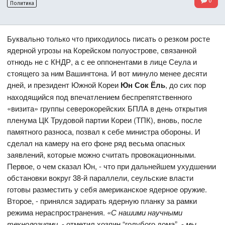
0
Политика
Буквально только что приходилось писать о резком росте
ядерной угрозы на Корейском полуострове, связанной
отнюдь не с КНДР, а с ее оппонентами в лице Сеула и
стоящего за ним Вашингтона. И вот минуло менее десяти
дней, и президент Южной Кореи
Юн Сок Ёль
, до сих пор
находящийся под впечатлением беспрепятственного
«визита» группы северокорейских БПЛА в день открытия
пленума ЦК Трудовой партии Кореи (ТПК), вновь, после
памятного разноса, позвал к себе министра обороны. И
сделал на камеру на его фоне ряд весьма опасных
заявлений, которые можно считать провокационными.
Первое, о чем сказал Юн, - что при дальнейшем ухудшении
обстановки вокруг 38-й параллели, сеульские власти
готовы разместить у себя американское ядерное оружие.
Второе, - принялся задирать ядерную планку за рамки
режима нераспространения.
«С нашими научными
технологиями,
- отметил хозяин “голубого дома”, -
мы