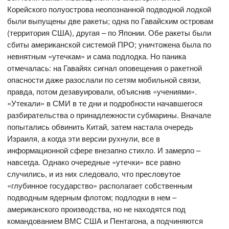
Корейского полуострова неопознанной подводной лодкой
были выпущены две ракеты; одна по Гавайским островам
(территория США), другая – по Японии. Обе ракеты были
сбиты американской системой ПРО; уничтожена была по
невнятным «утечкам» и сама подлодка. Но паника
отмечалась: на Гавайях сигнал оповещения о ракетной
опасности даже разослали по сетям мобильной связи,
правда, потом дезавуировали, объяснив «учениями».
«Утекали» в СМИ в те дни и подробности начавшегося
разбирательства о принадлежности субмарины. Вначале
попытались обвинить Китай, затем настала очередь
Израиля, а когда эти версии рухнули, все в
информационной сфере внезапно стихло. И замерло –
навсегда. Однако очередные «утечки» все равно
случились, и из них следовало, что пресловутое
«глубинное государство» располагает собственным
подводным ядерным флотом; подлодки в нем –
американского производства, но не находятся под
командованием ВМС США и Пентагона, а подчиняются