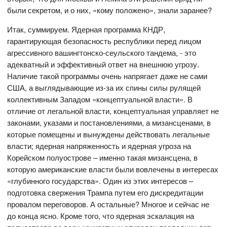
были секретом, и о них, «кому положено», знали заранее?
Итак, суммируем. Ядерная программа КНДР,
гарантирующая безопасность республики перед лицом
агрессивного вашингтонско-сеульского тандема, - это
адекватный и эффективный ответ на внешнюю угрозу.
Наличие такой программы очень напрягает даже не сами
США, а выглядывающие из-за их спины силы рулящей
коллективным Западом «концептуальной власти». В
отличие от легальной власти, концептуальная управляет не
законами, указами и постановлениями, а мизансценами, в
которые помещены и вынуждены действовать легальные
власти; ядерная напряженность и ядерная угроза на
Корейском полуострове – именно такая мизансцена, в
которую американские власти были вовлечены в интересах
«глубинного государства». Один из этих интересов –
подготовка свержения Трампа путем его дискредитации
провалом переговоров. А остальные? Многое и сейчас не
до конца ясно. Кроме того, что ядерная эскалация на