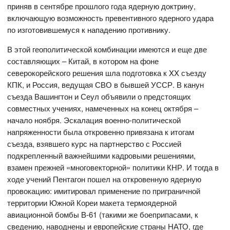
приняв в сентябре прошлого года ядерную доктрину,
включающую возможность превентивного ядерного удара
по изготовившемуся к нападению противнику.
В этой геополитической комбинации имеются и еще две
составляющих – Китай, в котором на фоне
северокорейского решения шла подготовка к XX съезду
КПК, и Россия, ведущая СВО в бывшей УССР. В канун
съезда Вашингтон и Сеул объявили о предстоящих
совместных учениях, намеченных на конец октября –
начало ноября. Эскалация военно-политической
напряженности была откровенно привязана к итогам
съезда, взявшего курс на партнерство с Россией
подкрепленный важнейшими кадровыми решениями,
взамен прежней «многовекторной» политики КНР. И тогда в
ходе учений Пентагон пошел на откровенную ядерную
провокацию: имитировал применение по приграничной
территории Южной Кореи макета термоядерной
авиационной бомбы B-61 (такими же боеприпасами, к
сведению, наводнены и европейские страны НАТО, где