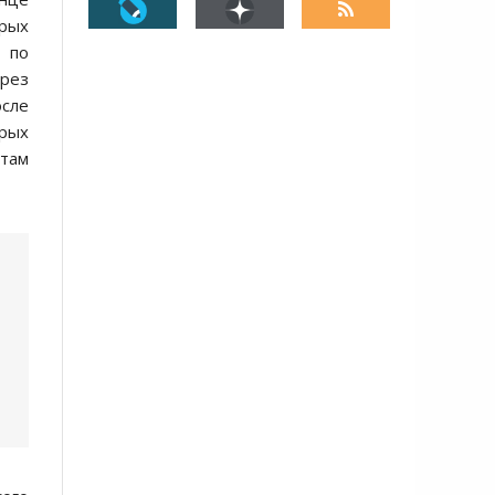
орых
, по
ерез
осле
рых
там