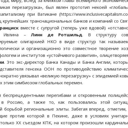
года, миру, вслед за книжкой главы Всемирного экономичес
икая перезагрузка», был явлен прототип некоей «глобал
итализму при Ватикане (https://www.inclusivecapitalism.co
лиц крупнейших транснациональных банков и компаний со Св
ранциск
вместе с супругой (теперь уже вдовой) «отставн
 – Ивлина –
Линн де Ротшильд
. В структуру сов
ируемые олигархией НКО в виде структур так называем
логически и организационно это совместное творение хо
фологем и институтов «устойчивого развития», олицетворя
ни
. Это экс-директор Банка Канады и Банка Англии, котор
едставителя генсека ООН по противодействию климатиче
ократно увязывал «великую перезагрузку» с эпидемией ков
х этим симбиозом глобальных перемен.
и беспрецедентными перегибами и откровенным полицей
 в Россию, а также то, как пользовались этой ситуац
 борьбой региональные элиты. Забегая вперед, отметим,
ядие против которой в Пекине, даже в условиях унитар
о только XX съездом КПК, на котором произошли кардинал