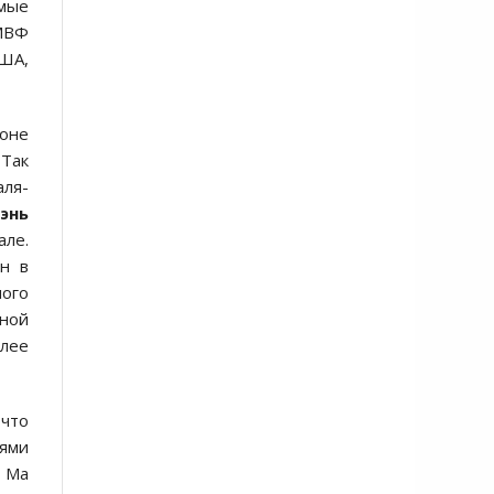
амые
 МВФ
США,
оне
 Так
аля-
энь
але.
н в
ого
нной
олее
что
тями
о Ма