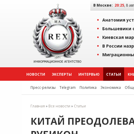
В Москве:
20:25
, 8 ав
Анатомия уст
Большевики о
Киевская мар
В России наз
Миграционны
НОВОСТИ
ЭКСПЕРТЫ
ИНТЕРВЬЮ
СТАТЬИ
КН
Пресс-релизы
Telegram
Политика
Экономика
Обще
Главная
»
Все новости
»
Статьи
КИТАЙ ПРЕОДОЛЕВ