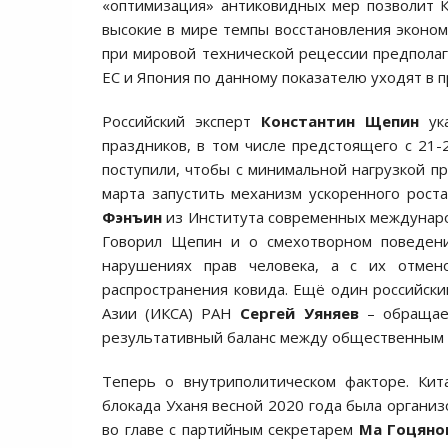
«оптимизация» антиковидных мер позволит 
высокие в мире темпы восстановления эконо
при мировой технической рецессии предполаг
ЕС и Япония по данному показателю уходят в 
Российский эксперт
Константин Щепин
ука
праздников, в том числе предстоящего с 21-2
поступили, чтобы с минимальной нагрузкой п
марта запустить механизм ускоренного рост
Фэнъин
из Института современных междунаро
Говорил Щепин и о смехотворном поведени
нарушениях прав человека, а с их отмено
распространения ковида. Ещё один российски
Азии (ИКСА) РАН
Сергей Уяняев
– обращает
результативный баланс между общественным 
Теперь о внутриполитическом факторе. Ки
блокада Уханя весной 2020 года была органи
во главе с партийным секретарем
Ма Гоцяно