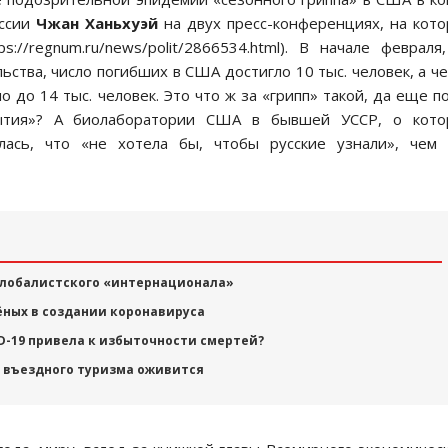
оссии
Чжан Ханьхуэй
на двух пресс-конференциях, на кот
://regnum.ru/news/polit/2866534.html). В начале февраля
ства, число погибших в США достигло 10 тыс. человек, а ч
 до 14 тыс. человек. Это что ж за «грипп» такой, да еще п
бытия»? А биолаборатории США в бывшей УССР, о кото
ась, что «не хотела бы, чтобы русские узнали», чем 
глобалистского «интернационала»
ёных в создании коронавируса
-19 привела к избыточности смертей?
о въездного туризма оживится