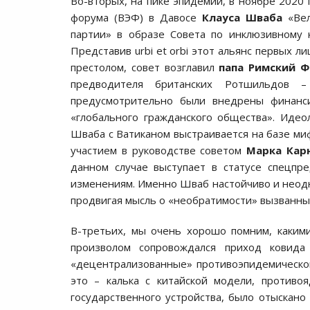
Во-вторых, на пике эпидемии, в ноябре 2020 
форума (ВЭФ) в Давосе
Клауса Шваба
«Вел
партии» в образе Совета по инклюзивному кап
Представив urbi et orbi этот альянс первых 
престолом, совет возглавил
папа Римский Ф
предводителя британских Ротшильдов
предусмотрительно были внедрены финанс
«глобального гражданского общества». Идео
Шваба с Ватиканом выстраивается на базе ми
участием в руководстве советом
Марка Кар
данном случае выступает в статусе спецпр
изменениям. Именно Шваб настойчиво и неодн
продвигая мысль о «необратимости» вызванны
В-третьих, мы очень хорошо помним, каким
произволом сопровождался приход ковида
«децентрализованные» противоэпидемической
это – калька с китайской модели, противо
государственного устройства, было отыскан