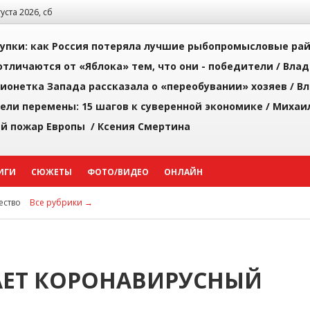
густа 2026, сб
упки: как Россия потеряла лучшие рыбопромысловые ра
тличаются от «Яблока» тем, что они - победители /
Влад
ионетка Запада рассказала о «переобувании» хозяев /
Вл
рели перемены: 15 шагов к суверенной экономике /
Михаи
й пожар Европы /
Ксения Смертина
ИГИ
СЮЖЕТЫ
ФОТО/ВИДЕО
ОНЛАЙН
ство
Все рубрики →
АЕТ КОРОНАВИРУСНЫЙ