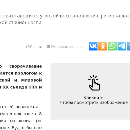
тора становится угрозой восстановлению региональн
кой стабильности
Печать
Отправить по email
о сворачивание
ается прологом к
тской и мировой
 XX съезда КПК и
та; её апологеты –
осуществленное с 8
ния на ковид («с
нное. Будто бы оно