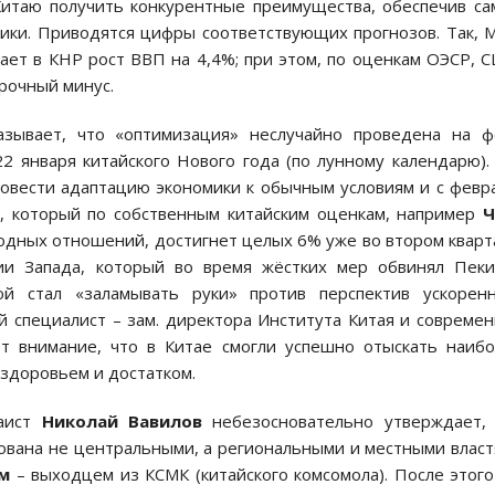
Китаю получить конкурентные преимущества, обеспечив с
мики. Приводятся цифры соответствующих прогнозов. Так,
ает в КНР рост ВВП на 4,4%; при этом, по оценкам ОЭСР, 
прочный минус.
зывает, что «оптимизация» неслучайно проведена на ф
2 января китайского Нового года (по лунному календарю).
ровести адаптацию экономики к обычным условиям и с февр
а, который по собственным китайским оценкам, например
Ч
дных отношений, достигнет целых 6% уже во втором кварт
и Запада, который во время жёстких мер обвинял Пеки
й стал «заламывать руки» против перспектив ускоренн
й специалист – зам. директора Института Китая и совреме
 внимание, что в Китае смогли успешно отыскать наиб
здоровьем и достатком.
таист
Николай Вавилов
небезосновательно утверждает, 
зована не центральными, а региональными и местными влас
м
– выходцем из КСМК (китайского комсомола). После этог