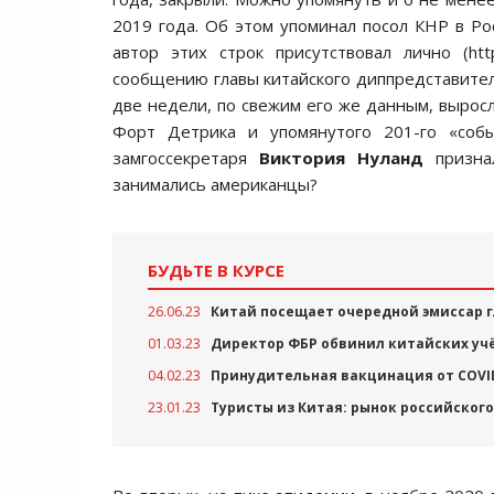
2019 года. Об этом упоминал посол КНР в Р
автор этих строк присутствовал лично (https
сообщению главы китайского диппредставитель
две недели, по свежим его же данным, выросло
Форт Детрика и упомянутого 201-го «со
замгоссекретаря
Виктория Нуланд
признал
занимались американцы?
БУДЬТЕ В КУРСЕ
26.06.23
Китай посещает очередной эмиссар 
01.03.23
Директор ФБР обвинил китайских уч
04.02.23
Принудительная вакцинация от COVID
23.01.23
Туристы из Китая: рынок российског