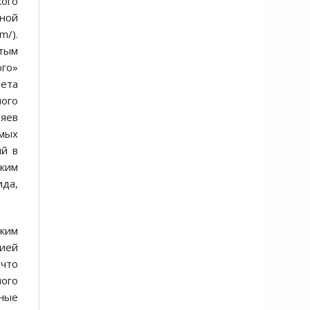
кого
ьной
m/).
ятым
ого»
ета
ого
зяев
емых
ый в
ским
ида,
ским
ией
 что
ного
ьные