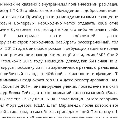
и никак не связано с внутренними политическими расклада
ъезд КПК. Это абсолютное заблуждение – добросовестное
вительности. Причём, разницы между мотивами не существ
ковый. Во-первых, необходимо чётко отдавать себе отч
мним букварные азы, которые кое-кто либо не знает, либ
т. В материале почти трёхлетней давно
автору этих строк приходилось разбирать рассекреченный, то
от 2012 года с анализом рисков, требующих защиты населе
катастрофическим наводнением, ещё и эпидемия SARS-Cov-2
 «только» в 2019 году. Немецкий доклад как бы нечаянно 
вируса; поскольку из пяти заражённых в разных странах вы
, ошибочный вывод о 40%-ной летальности инфекции. Т
днималась неоднократно; в США даже регистрировались на 
 «Событие 201» - антивирусные учения, проведённые в окт
уктур Билла Гейтса, а также компаний так называемой «Бол
ны все типы выпущенных на Западе вакцин. Много говорило
ии Форт Детрик (США, штат Мэриленд), после которой во
ной этиологии, а сам объект, принадлежащий Пентагону с 
е подозрительной эпидемии «сезонного гриппа» в США в к