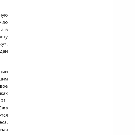
ьную
емию
ми в
осту
ку»,
ждан
яции
шим
овое
мках
01-
Сюэ
ются
еса,
нная