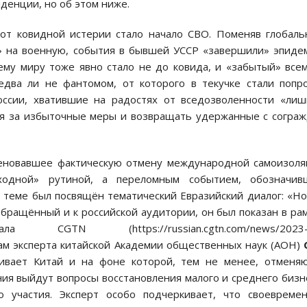
денции, но об этом ниже.
 от ковидной истерии стало начало СВО. Поменяв глобал
» на военную, события в бывшей УССР «завершили» эпид
ему миру тоже явно стало не до ковида, и «забытый» все
едва ли не фантомом, от которого в текучке стали попр
оссии, хватившие на радостях от вседозволенности «лиш
ся за избыточные меры и возвращать удержанные с согра
аменовавшее фактическую отмену международной самоизол
оходной» рутиной, а переломным событием, обозначив
 теме был посвящён тематический Евразийский диалог: «Н
бращённый и к российской аудитории, он был показан в ра
CGTN (https://russian.cgtn.com/news/2023-
вам эксперта китайской Академии общественных наук (АОН)
живает Китай и на фоне которой, тем не менее, отменя
ания выйдут вопросы восстановления малого и среднего бизн
 участия. Эксперт особо подчеркивает, что своевреме