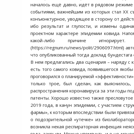
началось ещё давно, идёт в рядовом режиме 
событиями, важнейшим из которых стал XX с
конъюнктурное, уводящее в сторону от дейст
ибо результат и глупости, и измены одина
проектном характере эпидемии ковида. Напо
какой-либо причине игнорируе
(https://regnum.ru/news/polit/2906097.html) 
что опубликованный тогда доклад бундестага 
В нем предлагались два сценария – наряду с 
есть того самого ковида, появившегося якобы
проговорился о планируемой «эффективности» 
только трое, был сделан, как выяснилось
распространения коронавируса за эти годы по
патенты. Хорошо известно также пресловутое
2019 года, в канун эпидемии, с участием стр
фармы», к которым впоследствии были привяза
о подозрительной «утечке» из биолаборатор
возникла некая респираторная инфекция неяс
года, закрыли. Можно упомянуть и о не мене