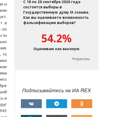
С 18 по 20 сентября 2026 года
ми и
состоятся выборы в
 или
Государственную думу IX созыва.
ует,
Как вы оцениваете возможность
ёт в
фальсификации выборов?
о по
54.2%
сти
лько
ния.
Оцениваю как высокую
, то
Результаты
даже
жили
ема
него
ябре
Подписывайтесь на ИА REX
ьшой
сь и
круг
1943
онце