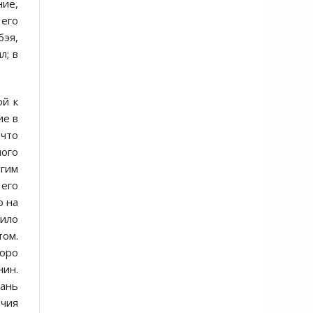
ние,
 его
эя,
л; в
ой к
ие в
 что
ного
гим
его
о на
жило
том.
бюро
нин.
Хань
очия