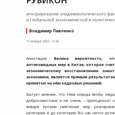
РУБИКОН
игнорирование эпидемиологического фак
и глобальной экономической и политичес
Владимир Павленко
11 января 2023 12:42
Аннотация:
Велика вероятность, чт
антиковидных мер в Китае, которое счит
экономическому восстановлению азиа
экономики, является прямым результатом
принятых на нём кадровых решений.
Бытует мнение, что тема ковида якобы закры
добросовестные и не очень – преподносят 
января Китаем смягчение мер реагирова
категории A до категории B») как нечто рути