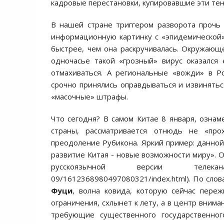
кадровые перестановки, купировавшие эти тен
В нашей стране триггером разворота прочь
информационную картинку с «эпидемической
быстрее, чем она раскручивалась. Окружающ
одночасье такой «грозный» вирус оказался 
отмахиваться. А региональные «вожди» в Р
срочно принялись оправдываться и извинять
«масочные» штрафы.
Что сегодня? В самом Китае 8 января, озн
страны, рассматривается отнюдь не «пр
преодоление Рубикона. Яркий пример: данной
развитие Китая - новые возможности миру». О
русскоязычной версии телеканала 
09/1612368980497080321/index.html). По сло
Фуци
, волна ковида, которую сейчас пере
ограничения, схлынет к лету, а в центр вним
требующие существенного государственного