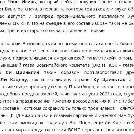
ава
Чэнь Исинь
, который сейчас получил новое назначе
т Вавилов, сначала пропал на полтора года (ходили слухи об
как депутат и зампред провинциального парламента Хуб
лены ЦК КПК. Но на съезде в его состав избран так и не бы
ко треть из старого созыва, остальные – новые.
о версии Вавилова, судя по всему опять-таки очень близк
Гоцяна вольно или невольно повлияло «комсомольское» влиян
лухи, подкреплявшиеся американской «аналитикой» о том,
ынешний глава Всекитайского комитета (ВК) НПКСК – глав
го
Си Цзиньпин
таким образом противопоставит дру
к
Ли Кэцяну
, так и экс-лидеру страны
Ху Цзиньтао
и 
 созыве вице-премьеру и члену Политбюро, в состав которог
подобных предположений, начиная с августа 2021 года, слу
ентра на праздновании 70-летия воссоединения КНР с Тибе
в составе Посткома сохранились только трое членов Полит
тель ЦКПД Чжао Лэцзи и главный партийный идеолог Ван Ху
ных «комсомольцев» - наряду с Ван Яном, ещё Ли Кэцян и 
остах до марта, когда на сессии ВСНП передаст свои полном