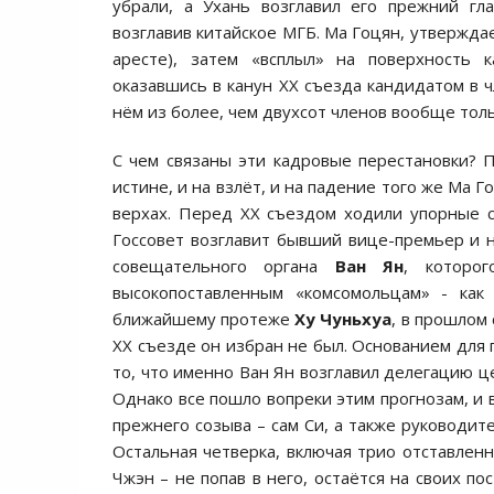
убрали, а Ухань возглавил его прежний гл
возглавив китайское МГБ. Ма Гоцян, утверждае
аресте), затем «всплыл» на поверхность 
оказавшись в канун XX съезда кандидатом в ч
нём из более, чем двухсот членов вообще толь
С чем связаны эти кадровые перестановки? П
истине, и на взлёт, и на падение того же Ма 
верхах. Перед XX съездом ходили упорные с
Госсовет возглавит бывший вице-премьер и н
совещательного органа
Ван Ян
, которо
высокопоставленным «комсомольцам» - ка
ближайшему протеже
Ху Чуньхуа
, в прошлом
XX съезде он избран не был. Основанием для 
то, что именно Ван Ян возглавил делегацию ц
Однако все пошло вопреки этим прогнозам, и 
прежнего созыва – сам Си, а также руководи
Остальная четверка, включая трио отставлен
Чжэн – не попав в него, остаётся на своих п