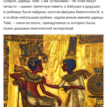
супруги, царицы Тейе. Сам Тутанхамон – об этом пишут
нечасто – хранил трепетную память о бабушке и дедушке:
в гробнице были найдены золотая фигурка Аменхотепа III, а
в особом небольшом гробике, надписанным именем царицы
Тейе, – локон ее волос, принадлежность которого была
позже доказана генетической экспертизой.