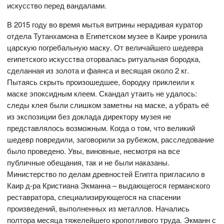
искусство перед вандалами.
В 2015 году во время мытья витрины нерадивая куратор
отдела Тутанхамона в Египетском музее в Каире уронила
царскую погребальную маску. От величайшего шедевра
египетского искусства оторвалась ритуальная бородка,
сделанная из золота и фаянса и весящая около 2 кг.
Пытаясь скрыть произошедшее, бородку приклеили к
маске эпоксидным клеем. Скандал утаить не удалось:
следы клея были слишком заметны на маске, а убрать её
из экспозиции без доклада директору музея не
представлялось возможным. Когда о том, что великий
шедевр повредили, заговорили за рубежом, расследование
было проведено. Увы, виновные, несмотря на все
публичные обещания, так и не были наказаны.
Министерство по делам древностей Египта пригласило в
Каир д-ра Кристиана Экманна – выдающегося германского
реставратора, специализирующегося на спасении
произведений, выполненных из металлов. Начались
полтора месяца тяжелейшего кропотливого труда. Экманн с