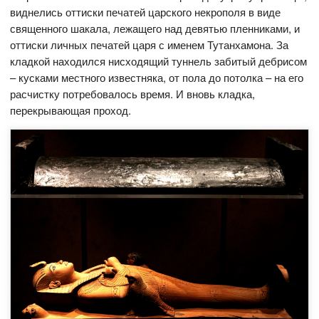
виднелись оттиски печатей царского некрополя в виде
священного шакала, лежащего над девятью пленниками, и
оттиски личных печатей царя с именем Тутанхамона. За
кладкой находился нисходящий туннель забитый дебрисом
– кусками местного известняка, от пола до потолка – на его
расчистку потребовалось время. И вновь кладка,
перекрывающая проход.