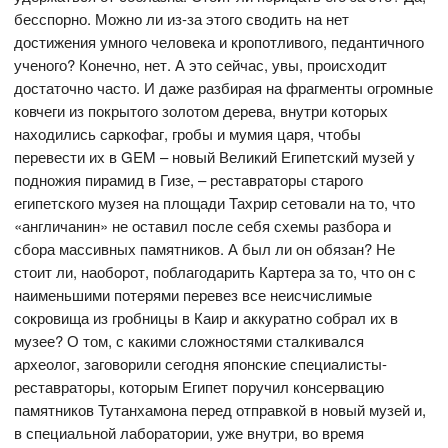
бесспорно. Можно ли из-за этого сводить на нет
достижения умного человека и кропотливого, педантичного
ученого? Конечно, нет. А это сейчас, увы, происходит
достаточно часто. И даже разбирая на фрагменты огромные
ковчеги из покрытого золотом дерева, внутри которых
находились саркофаг, гробы и мумия царя, чтобы
перевести их в GEM – новый Великий Египетский музей у
подножия пирамид в Гизе, – реставраторы старого
египетского музея на площади Тахрир сетовали на то, что
«англичанин» не оставил после себя схемы разбора и
сбора массивных памятников. А был ли он обязан? Не
стоит ли, наоборот, поблагодарить Картера за то, что он с
наименьшими потерями перевез все неисчислимые
сокровища из гробницы в Каир и аккуратно собрал их в
музее? О том, с какими сложностями сталкивался
археолог, заговорили сегодня японские специалисты-
реставраторы, которым Египет поручил консервацию
памятников Тутанхамона перед отправкой в новый музей и,
в специальной лаборатории, уже внутри, во время