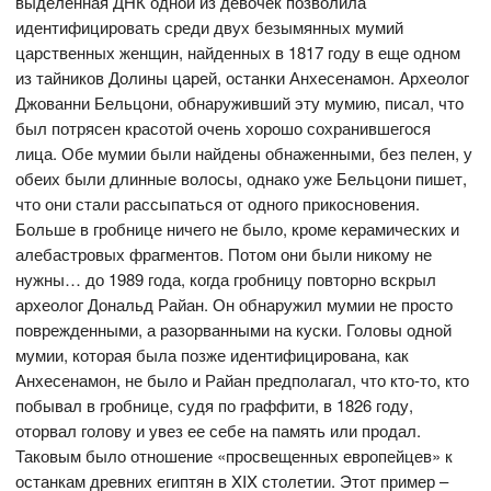
выделенная ДНК одной из девочек позволила
идентифицировать среди двух безымянных мумий
царственных женщин, найденных в 1817 году в еще одном
из тайников Долины царей, останки Анхесенамон. Археолог
Джованни Бельцони, обнаруживший эту мумию, писал, что
был потрясен красотой очень хорошо сохранившегося
лица. Обе мумии были найдены обнаженными, без пелен, у
обеих были длинные волосы, однако уже Бельцони пишет,
что они стали рассыпаться от одного прикосновения.
Больше в гробнице ничего не было, кроме керамических и
алебастровых фрагментов. Потом они были никому не
нужны… до 1989 года, когда гробницу повторно вскрыл
археолог Дональд Райан. Он обнаружил мумии не просто
поврежденными, а разорванными на куски. Головы одной
мумии, которая была позже идентифицирована, как
Анхесенамон, не было и Райан предполагал, что кто-то, кто
побывал в гробнице, судя по граффити, в 1826 году,
оторвал голову и увез ее себе на память или продал.
Таковым было отношение «просвещенных европейцев» к
останкам древних египтян в XIX столетии. Этот пример –