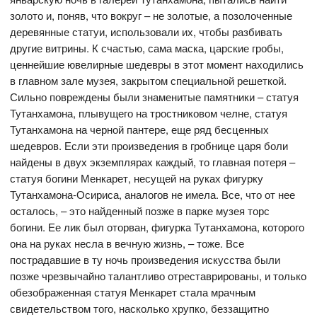
золото и, поняв, что вокруг – не золотые, а позолоченные
деревянные статуи, использовали их, чтобы разбивать
другие витрины. К счастью, сама маска, царские гробы,
ценнейшие ювелирные шедевры в этот момент находились
в главном зале музея, закрытом специальной решеткой.
Сильно повреждены были знаменитые памятники – статуя
Тутанхамона, плывущего на тростниковом челне, статуя
Тутанхамона на черной пантере, еще ряд бесценных
шедевров. Если эти произведения в гробнице царя боли
найдены в двух экземплярах каждый, то главная потеря –
статуя богини Менкарет, несущей на руках фигурку
Тутанхамона-Осириса, аналогов не имела. Все, что от нее
осталось, – это найденный позже в парке музея торс
богини. Ее лик был оторван, фигурка Тутанхамона, которого
она на руках несла в вечную жизнь, – тоже. Все
пострадавшие в ту ночь произведения искусства были
позже чрезвычайно талантливо отреставрированы, и только
обезображенная статуя Менкарет стала мрачным
свидетельством того, насколько хрупко, беззащитно