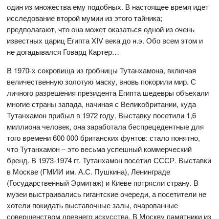
один из множества ему подобных. В настоящее время идет
исследование второй мумии из этого тайника;
предполагают, что она может оказаться одной из очень
известных цариц Египта XIV века до н.э. Обо всем этом и
не догадывался Говард Картер…
В 1970-х сокровища из гробницы Тутанхамона, включая
величественную золотую маску, вновь покорили мир. С
личного разрешения президента Египта шедевры объехали
многие страны запада, начиная с Великобритании, куда
Тутанхамон прибыл в 1972 году. Выставку посетили 1,6
миллиона человек, она заработала беспрецедентные для
того времени 600 000 британских фунтов: стало понятно,
что Тутанхамон – это весьма успешный коммерческий
бренд. В 1973-1974 гг. Тутанхамон посетил СССР. Выставки
в Москве (ГМИИ им. А.С. Пушкина), Ленинграде
(Государственный Эрмитаж) и Киеве потрясли страну. В
музеи выстраивались гигантские очереди, а посетители не
хотели покидать выставочные залы, очарованные
совершенством древнего искусства. В Москву памятники из