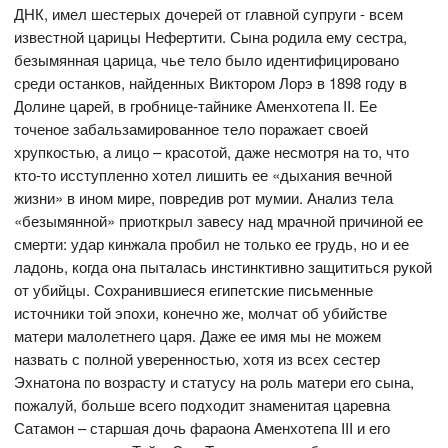
ДНК, имел шестерых дочерей от главной супруги - всем
известной царицы Нефертити. Сына родила ему сестра,
безымянная царица, чье тело было идентифицировано
среди останков, найденных Виктором Лорэ в 1898 году в
Долине царей, в гробнице-тайнике Аменхотепа II. Ее
точеное забальзамированное тело поражает своей
хрупкостью, а лицо – красотой, даже несмотря на то, что
кто-то исступленно хотел лишить ее «дыхания вечной
жизни» в ином мире, повредив рот мумии. Анализ тела
«безымянной» приоткрыл завесу над мрачной причиной ее
смерти: удар кинжала пробил не только ее грудь, но и ее
ладонь, когда она пыталась инстинктивно защититься рукой
от убийцы. Сохранившиеся египетские письменные
источники той эпохи, конечно же, молчат об убийстве
матери малолетнего царя. Даже ее имя мы не можем
назвать с полной уверенностью, хотя из всех сестер
Эхнатона по возрасту и статусу на роль матери его сына,
пожалуй, больше всего подходит знаменитая царевна
Сатамон – старшая дочь фараона Аменхотепа III и его