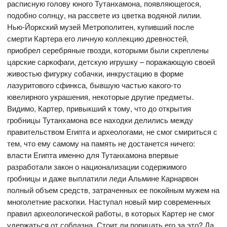
расписную голову юного Тутанхамона, появляющегося,
подобно солнцу, на рассвете из цветка водяной лилии.
Нью-Йоркский музей Метрополитен, купивший после
смерти Картера его личную коллекцию древностей,
приобрел серебряные гвозди, которыми были скреплены
царские саркофаги, детскую игрушку – поражающую своей
живостью фигурку собачки, инкрустацию в форме
лазуритового сфинкса, бывшую частью какого-то
ювелирного украшения, некоторые другие предметы.
Видимо, Картер, привыкший к тому, что до открытия
гробницы Тутанхамона все находки делились между
правительством Египта и археологами, не смог смириться с
тем, что ему самому на память не достанется ничего:
власти Египта именно для Тутанхамона впервые
разработали закон о национализации содержимого
гробницы и даже выплатили леди Альмине Карнарвон
полный объем средств, затраченных ее покойным мужем на
многолетние раскопки. Наступал новый мир современных
правил археологической работы, в которых Картер не смог
удержаться от соблазна. Стоит ли порицать его за это? Да,