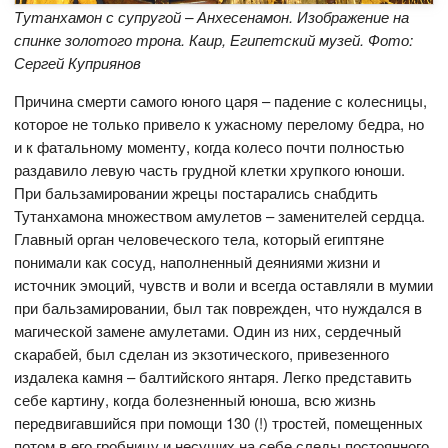
Тутанхамон с супругой – Анхесенамон. Изображение на
спинке золотого трона. Каир, Египетский музей. Фото:
Сергей Куприянов
Причина смерти самого юного царя – падение с колесницы,
которое не только привело к ужасному перелому бедра, но
и к фатальному моменту, когда колесо почти полностью
раздавило левую часть грудной клетки хрупкого юноши.
При бальзамировании жрецы постарались снабдить
Тутанхамона множеством амулетов – заменителей сердца.
Главный орган человеческого тела, который египтяне
понимали как сосуд, наполненный деяниями жизни и
источник эмоций, чувств и воли и всегда оставляли в мумии
при бальзамировании, был так поврежден, что нуждался в
магической замене амулетами. Один из них, сердечный
скарабей, был сделан из экзотического, привезенного
издалека камня – балтийского янтаря. Легко представить
себе картину, когда болезненный юноша, всю жизнь
передвигавшийся при помощи 130 (!) тростей, помещенных
потом в его гробницу и несущих на себе следы постоянного