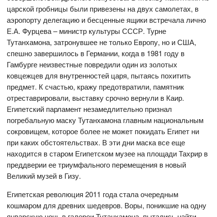
царской гробницы были привезены на двух самолетах, в
аэропорту делегацию и бесценные ящики встречала лично
Е.А. Фурцева – министр культуры СССР. Турне
Тутанхамона, затронувшее не только Европу, но и США,
спешно завершилось в Германии, когда в 1981 году в
Гамбурге неизвестные повредили один из золотых
ковцежцев для внутренностей царя, пытаясь похитить
предмет. К счастью, кражу предотвратили, памятник
отреставрировали, выставку срочно вернули в Каир.
Египетский парламент незамедлительно признал
погребальную маску Тутанхамона главным национальным
сокровищем, которое более не может покидать Египет ни
при каких обстоятельствах. В эти дни маска все еще
находится в старом Египетском музее на площади Тахрир в
преддверии ее триумфального перемещения в новый
Великий музей в Гизу.
Египетская революция 2011 года стала очередным
кошмаром для древних шедевров. Воры, поникшие на одну
январскую ночь в галереи Тутанхамона, пытались найти