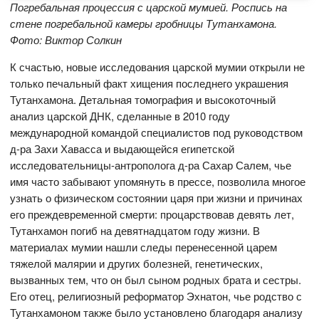
Погребальная процессия с царской мумией. Роспись на
стене погребальной камеры гробницы Тутанхамона.
Фото: Виктор Солкин
К счастью, новые исследования царской мумии открыли не
только печальный факт хищения последнего украшения
Тутанхамона. Детальная томография и высокоточный
анализ царской ДНК, сделанные в 2010 году
международной командой специалистов под руководством
д-ра Захи Хавасса и выдающейся египетской
исследовательницы-антрополога д-ра Сахар Салем, чье
имя часто забывают упомянуть в прессе, позволила многое
узнать о физическом состоянии царя при жизни и причинах
его преждевременной смерти: процарствовав девять лет,
Тутанхамон погиб на девятнадцатом году жизни. В
материалах мумии нашли следы перенесенной царем
тяжелой малярии и других болезней, генетических,
вызванных тем, что он был сыном родных брата и сестры.
Его отец, религиозный реформатор Эхнатон, чье родство с
Тутанхамоном также было установлено благодаря анализу