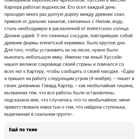
Картера работал водоносом. Его осел каждый день
проходил много раз долгую дорогу между древних скал,
привозя от дальних каналов, связанных с Нилом, воду,
столь необходимую в раскаленной от египетского солнца
Долине царей. У его глиняных сосудов, повторявших собой
древние формы египетской керамики, было круглое дно.
Для того, чтобы установить их на песке, нужно было
выкопать небольшую ямку. Именно так юный Хуссейн
нашел великое сокровище своей страны и помчался со
всех ног к Картеру, чтобы сообщить о своей находке. «Едва
я пришел на работу следующим утром (4 ноября), – пишет в
своих дневниках Говард Картер, – как необычайная тишина,
вызванная тем, что все работы были остановлены,
подсказала мне, что случилось что-то необычайное; меня
приветствовали новостью о том, что найдена ступенька,
вырезанная в скальном грунте».
Ещё по теме