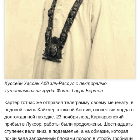
Хуссейн Хассан Абд эль-Рассул с пекторалью
Тутанхамона на груди. Фото: Гарри Бёртон
Картер тотчас же отправил телеграмму своему меценату, в
родовой замок Хайклер в южной Англии, оповестив лорда о
долгожданной находке. 23 ноября лорд Карнарвонский
прибыл в Луксор, работы были продолжены. Шестнадцать
ступенек вели вниз, в подземелье, а на обмазке, которая
покрывала заложенный блоками проход в утробу гробницы,