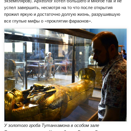
экземпляров). Археолог хотел большего и многое так и не
успел завершить, несмотря на то что после открытия
прожил яркую и достаточно долгую жизнь, разрушившую
все глупые мифы о «проклятии фараонов».
У золотого гроба Тутанхамона в особом зале