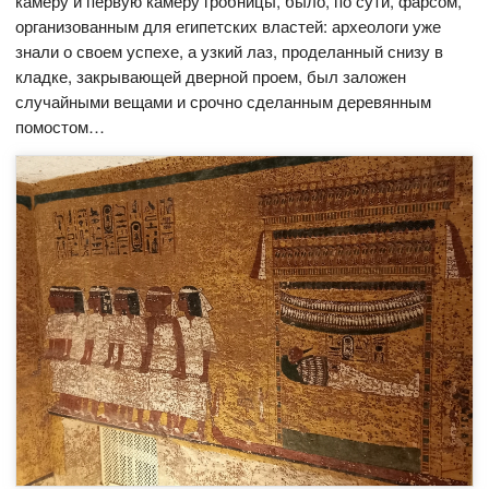
камеру и первую камеру гробницы, было, по сути, фарсом,
организованным для египетских властей: археологи уже
знали о своем успехе, а узкий лаз, проделанный снизу в
кладке, закрывающей дверной проем, был заложен
случайными вещами и срочно сделанным деревянным
помостом…