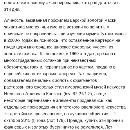
подготовки к новому экспонированию, которая длится и в
эти дни.
Алчность, вызванная профилем царской золотой маски,
захватила многих, чьи имена в истории по понятным
причинам не сохранились: при изучении мумии Тутанхамона
в 2000-х годах выяснилось, что оставленное Картером на
груди царя многорядное широкое ожерелье «усех», из
золота и фаянса, было позже, в 1960-х годах, срезано с
многострадальных останков при неизвестных
обстоятельствах и, перенизанное по частям, продано в
европейских антикварных галереях. Так, например,
обладателем печальных золотых фрагментов
растерзанного ожерелья стал американский музей искусств
Нельсона-Аткинcа в Канзасе (inv. 67-21/1-2), а еще
некоторые перенизанные элементы продавались, как
отдельные произведения египетского ювелирного искусства
«с достойным провенансом», на аукционе «Кристи»… 1
октября 2015 (!) года (лот 178). Правда, купить эти пронизи
фаянсовых и золотых бусин никто не осмелился. Лот