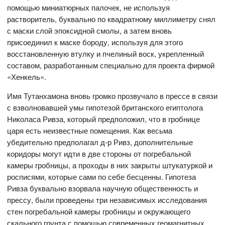
помощью миниатюрных палочек, не используя
растворитель, буквально по квадратному миллиметру снял
с маски слой эпоксидной смолы, а затем вновь
присоединил к маске бороду, используя для этого
восстановленную втулку и пчелиный воск, укрепленный
составом, разработанным специально для проекта фирмой
«Хенкель».
Имя Тутанхамона вновь громко прозвучало в прессе в связи
с взволновавшей умы гипотезой британского египтолога
Николаса Ривза, который предположил, что в гробнице
царя есть неизвестные помещения. Как весьма
убедительно предполагал д-р Ривз, дополнительные
коридоры могут идти в две стороны от погребальной
камеры гробницы, а проходы в них закрыты штукатуркой и
росписями, которые сами по себе бесценны. Гипотеза
Ривза буквально взорвала научную общественность и
прессу, были проведены три независимых исследования
стен погребальной камеры гробницы и окружающего
скального грунта с помощью современных геомагнитных