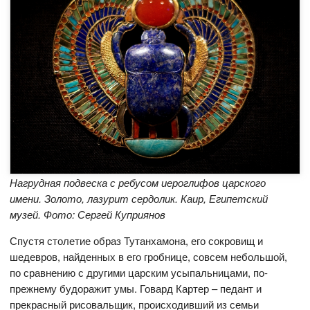
Нагрудная подвеска с ребусом иероглифов царского
имени. Золото, лазурит сердолик. Каир, Египетский
музей. Фото: Сергей Куприянов
Спустя столетие образ Тутанхамона, его сокровищ и
шедевров, найденных в его гробнице, совсем небольшой,
по сравнению с другими царским усыпальницами, по-
прежнему будоражит умы. Говард Картер – педант и
прекрасный рисовальщик, происходивший из семьи