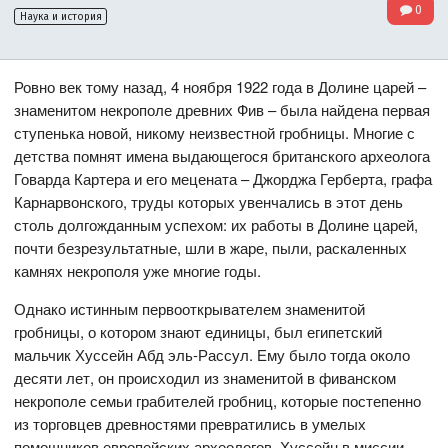
0
Наука и история
Ровно век тому назад, 4 ноября 1922 года в Долине царей –
знаменитом некрополе древних Фив – была найдена первая
ступенька новой, никому неизвестной гробницы. Многие с
детства помнят имена выдающегося британского археолога
Говарда Картера и его мецената – Джорджа Герберта, графа
Карнарвонского, труды которых увенчались в этот день
столь долгожданным успехом: их работы в Долине царей,
почти безрезультатные, шли в жаре, пыли, раскаленных
камнях некрополя уже многие годы.
Однако истинным первооткрывателем знаменитой
гробницы, о котором знают единицы, был египетский
мальчик Хуссейн Абд эль-Рассул. Ему было тогда около
десяти лет, он происходил из знаменитой в фиванском
некрополе семьи грабителей гробниц, которые постепенно
из торговцев древностями превратились в умелых
помощников европейских археологов. Хуссейн в миссии