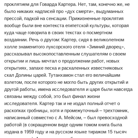
проклятием для Говарда Картера. Нет, там, конечно же, не
было никаких надписей про «дух смерти», выдуманных
прессой, падкой на сенсации. Прижизненные проклятия
вообще были вне контекста египетской культуры, которая
куда чаще говорила в своих текстах о посмертном
воздаянии. Речь о другом: Картер, сидя в великолепном
холле знаменитого луксорского отеля «Зимний дворец»,
рассказывал высокопоставленным слушателям о своем
открытии и лишь мечтал о продолжении работ, новых
открытиях, запахе песка и раскаленных известняковых
скал Долины царей. Тутанхамон стал его величайшим
взлетом, после которого не могло быть других открытий и
другой работы, имена исследователя и царя были навсегда
связаны между собой, это был финал жизни
исследователя. Картер так и не издал полный отчет о
раскопках гробницы, хотя и промежуточный – трехтомник,
написанный совместно с А. Мейсом, – был превосходной
работой (в сокращенном виде одним томом книга была
издана в 1959 году и на русском языке тиражом 15 тысяч