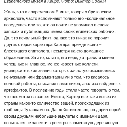
Египетского музея в Каире. Фото: Виктор Солкин
Жаль, что в современном Египте, говоря о британском
археологе, часто вспоминают только его «колониальное
поведение» или то, что он почти не упоминал в своих
записях и публикациях имена своих египетских рабочих.
Да, это печальный факт, однако это никак не порочит
других сторон характера Картера, прежде всего –
блестящего египтолога, несмотря на его домашнее
образование. За это, кстати, его нередко травили менее
успешные и, главное, менее известные коллеги,
университетские знания которых зачастую оказывались
ненужными или фрагментарными в том, что касалось
полевой работы, описания памятников, анализа найденных
артефактов. В последние годы стали часто говорить о том,
что несмотря на запрет Египта, Картер все-таки вывез из
страны какое-то количество вещей, происходящих из
гробницы Тутанхамона. Да, действительно, он дарил порой
своим друзьям небольшие амулеты с именами царя,
попытался не занести в реестры знаменитую деревянную