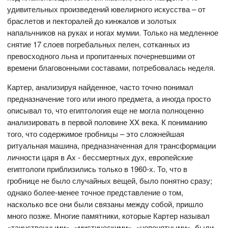
удивительных произведений ювелирного искусства – от
браслетов и пекторалей до кинжалов и золотых
напальчников на руках и ногах мумии. Только на медленное
снятие 17 слоев погребальных пелен, сотканных из
превосходного льна и пропитанных почерневшими от
времени благовонными составами, потребовалась неделя.
Картер, анализируя найденное, часто точно понимал
предназначение того или иного предмета, а иногда просто
описывал то, что египтология еще не могла полноценно
анализировать в первой половине XX века. К пониманию
того, что содержимое гробницы – это сложнейшая
ритуальная машина, предназначенная для трансформации
личности царя в Ах - бессмертных дух, европейские
египтологи приблизились только в 1960-х. То, что в
гробнице не было случайных вещей, было понятно сразу;
однако более-менее точное представление о том,
насколько все они были связаны между собой, пришло
много позже. Многие памятники, которые Картер называл
«таинственными», «мистическими», «непонятными», были