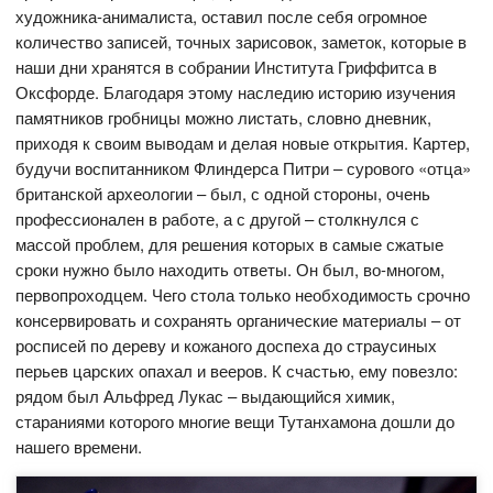
художника-анималиста, оставил после себя огромное
количество записей, точных зарисовок, заметок, которые в
наши дни хранятся в собрании Института Гриффитса в
Оксфорде. Благодаря этому наследию историю изучения
памятников гробницы можно листать, словно дневник,
приходя к своим выводам и делая новые открытия. Картер,
будучи воспитанником Флиндерса Питри – сурового «отца»
британской археологии – был, с одной стороны, очень
профессионален в работе, а с другой – столкнулся с
массой проблем, для решения которых в самые сжатые
сроки нужно было находить ответы. Он был, во-многом,
первопроходцем. Чего стола только необходимость срочно
консервировать и сохранять органические материалы – от
росписей по дереву и кожаного доспеха до страусиных
перьев царских опахал и вееров. К счастью, ему повезло:
рядом был Альфред Лукас – выдающийся химик,
стараниями которого многие вещи Тутанхамона дошли до
нашего времени.