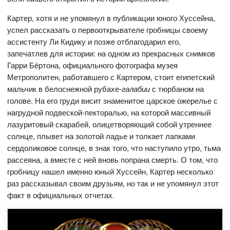
Картер, хотя и не упомянул в публикации юного Хуссейна,
успел рассказать о первооткрывателе гробницы своему
ассистенту Ли Кидику и позже отблагодарил его,
запечатлев для истории: на одном из прекрасных снимков
Гарри Бёртона, официального фотографа музея
Метрополитен, работавшего с Картером, стоит египетский
мальчик в белоснежной рубахе-
галабии
с тюрбаном на
голове. На его груди висит знаменитое царское ожерелье с
нагрудной подвеской-пекторалью, на которой массивный
лазуритовый скарабей, олицетворяющий собой утреннее
солнце, плывет на золотой ладье и толкает лапками
сердоликовое солнце, в знак того, что наступило утро, тьма
рассеяна, а вместе с ней вновь попрана смерть. О том, что
гробницу нашел именно юный Хуссейн, Картер несколько
раз рассказывал своим друзьям, но так и не упомянул этот
факт в официальных отчетах.