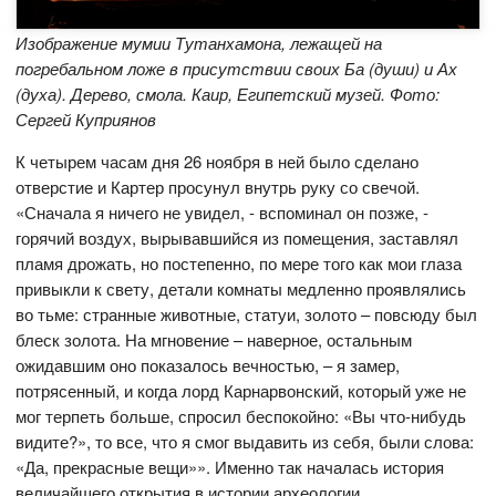
Изображение мумии Тутанхамона, лежащей на
погребальном ложе в присутствии своих Ба (души) и Ах
(духа). Дерево, смола. Каир, Египетский музей. Фото:
Сергей Куприянов
К четырем часам дня 26 ноября в ней было сделано
отверстие и Картер просунул внутрь руку со свечой.
«Сначала я ничего не увидел, - вспоминал он позже, -
горячий воздух, вырывавшийся из помещения, заставлял
пламя дрожать, но постепенно, по мере того как мои глаза
привыкли к свету, детали комнаты медленно проявлялись
во тьме: странные животные, статуи, золото – повсюду был
блеск золота. На мгновение – наверное, остальным
ожидавшим оно показалось вечностью, – я замер,
потрясенный, и когда лорд Карнарвонский, который уже не
мог терпеть больше, спросил беспокойно: «Вы что-нибудь
видите?», то все, что я смог выдавить из себя, были слова:
«Да, прекрасные вещи»». Именно так началась история
величайшего открытия в истории археологии.