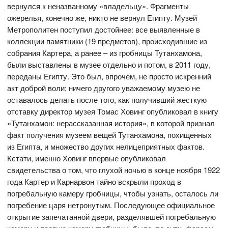
вернулся к неназванному «владельцу». Фрагменты
ожерелья, конечно же, никто не вернул Египту. Музей
Метрополитен поступил достойнее: все выявленные в
коллекции памятники (19 предметов), происходившие из
собрания Картера, а ранее – из гробницы Тутанхамона,
были выставлены в музее отдельно и потом, в 2011 году,
переданы Египту. Это был, впрочем, не просто искренний
акт доброй воли; ничего другого уважаемому музею не
оставалось делать после того, как получивший жесткую
отставку директор музея Томас Ховинг опубликовал в книгу
«Тутанхамон: нерассказанная история», в которой признал
факт получения музеем вещей Тутанхамона, похищенных
из Египта, и множество других нелицеприятных фактов.
Кстати, именно Ховинг впервые опубликовал
свидетельства о том, что глухой ночью в конце ноября 1922
года Картер и Карнарвон тайно вскрыли проход в
погребальную камеру гробницы, чтобы узнать, осталось ли
погребение царя нетронутым. Последующее официальное
открытие запечатанной двери, разделявшей погребальную