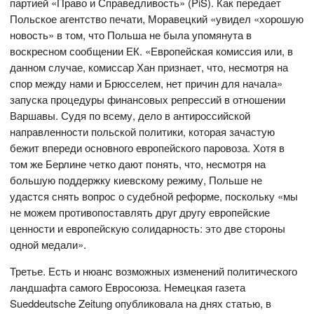
партией «Право и Справедливость» (PiS). Как передает
Польское агентство печати, Моравецкий «увидел «хорошую
новость» в том, что Польша не была упомянута в
воскресном сообщении ЕК. «Европейская комиссия или, в
данном случае, комиссар Хан признает, что, несмотря на
спор между нами и Брюсселем, нет причин для начала»
запуска процедуры финансовых репрессий в отношении
Варшавы. Судя по всему, дело в антироссийской
направленности польской политики, которая зачастую
бежит впереди основного европейского паровоза. Хотя в
том же Берлине четко дают понять, что, несмотря на
большую поддержку киевскому режиму, Польше не
удастся снять вопрос о судебной реформе, поскольку «мы
не можем противопоставлять друг другу европейские
ценности и европейскую солидарность: это две стороны
одной медали».
Третье. Есть и нюанс возможных изменений политического
ландшафта самого Евросоюза. Немецкая газета
Sueddeutsche Zeitung опубликовала на днях статью, в