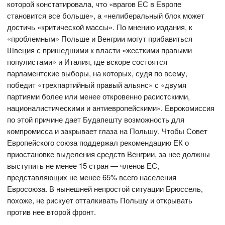
которой констатировала, что «врагов ЕС в Европе
становится все больше», а «нелиберальный блок может
достичь «критической массы». По мнению издания, к
«проблемным» Польше и Венгрии могут прибавиться
Швеция с пришедшими к власти «жесткими правыми
популистами» и Италия, где вскоре состоятся
парламентские выборы, на которых, судя по всему,
победит «трехпартийный правый альянс» с «двумя
партиями более или менее откровенно расистскими,
националистическими и антиевропейскими». Еврокомиссия
по этой причине дает Будапешту возможность для
компромисса и закрывает глаза на Польшу. Чтобы Совет
Европейского союза поддержал рекомендацию ЕК о
приостановке выделения средств Венгрии, за нее должны
выступить не менее 15 стран — членов ЕС,
представляющих не менее 65% всего населения
Евросоюза. В нынешней непростой ситуации Брюссель,
похоже, не рискует отталкивать Польшу и открывать
против нее второй фронт.