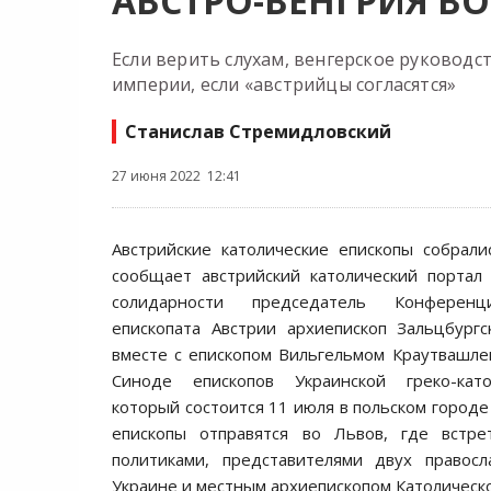
АВСТРО-ВЕНГРИЯ В
Если верить слухам, венгерское руковод
империи, если «австрийцы согласятся»
Станислав Стремидловский
27 июня 2022 12:41
Австрийские католические епископы собрали
сообщает австрийский католический портал 
солидарности председатель Конференци
епископата Австрии архиепископ Зальцбург
вместе с епископом Вильгельмом Краутвашле
Синоде епископов Украинской греко-като
который состоится 11 июля в польском город
епископы отправятся во Львов, где встр
политиками, представителями двух правос
Украине и местным архиепископом Католическо