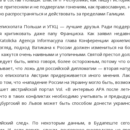
 притесняли и не подвергали гонениям, как православную, н
но распространяться и действовать за пределами Галиции.
 епископата Польши и УГКЦ — лучшие друзья. Ради подде
я критиковать даже папу Франциска. Как заявил недав
atolicka Agencja Informacyjna глава Конференции архиепи
згляд, подход Ватикана к России должен измениться на б
 кажутся очень наивными и утопичными. Святой престол до
едует быть, мягко говоря, более осторожным, потому что 
ывает, что ложь для российской дипломатии — вторая нату
о епископата Австрии придерживается иного мнения. Ла
о том, что «нападение России на Украину могло быть, возмо
шет австрийской портал Vol. «В интервью APA после лет
, что в таких конфликтах необходимо учитывать и предыд
цбургский во Львов может быть способом донести украин
ийский след». По некоторым данным, в Будапеште сего
и. И, если верить слухам, венгерское руководство не пр