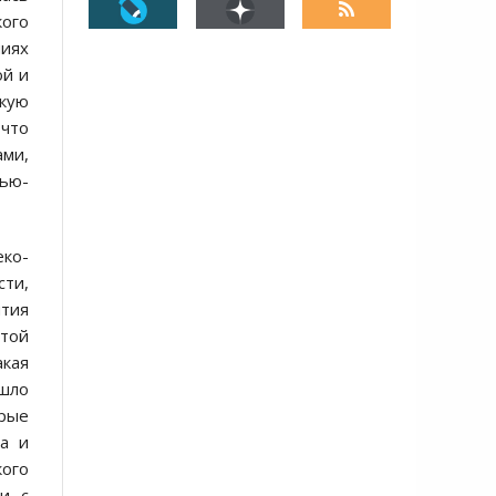
ого
чиях
ой и
скую
 что
ами,
Нью-
еко-
ти,
ытия
ятой
акая
 шло
орые
ка и
кого
и, с