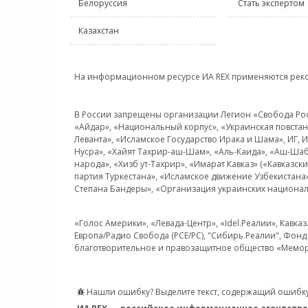
Белоруссия
Стать экспертом
Казахстан
На информационном ресурсе ИА REX применяются рек
В России запрещены организации Легион «Свобода Росси
«Айдар», «Национальный корпус», «Украинская повстанч
Леванта», «Исламское Государство Ирака и Шама», ИГ,
Нусра», «Хайят Тахрир-аш-Шам», «Аль-Каида», «Аш-Шаб
народа», «Хизб ут-Тахрир», «Имарат Кавказ» («Кавказс
партия Туркестана», «Исламское движение Узбекистана
Степана Бандеры», «Организация украинских национал
«Голос Америки», «Левада-Центр», «Idel.Реалии», Кавка
Европа/Радио Свобода (PCE/PC), "Сибирь.Реалии", Фонд 
благотворительное и правозащитное общество «Мемор
Нашли ошибку? Выделите текст, содержащий ошибку