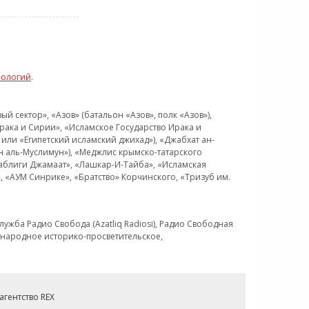
нологий
.
 сектор», «Азов» (батальон «Азов», полк «Азов»),
рака и Сирии», «Исламское Государство Ирака и
или «Египетский исламский джихад»), «Джабхат ан-
н аль-Муслимун»), «Меджлис крымско-татарского
Таблиги Джамаат», «Лашкар-И-Тайба», «Исламская
 «АУМ Синрике», «Братство» Корчинского, «Тризуб им.
ужба Радио Свобода (Azatliq Radiosi), Радио Свободная
ждународное историко-просветительское,
гентство REX