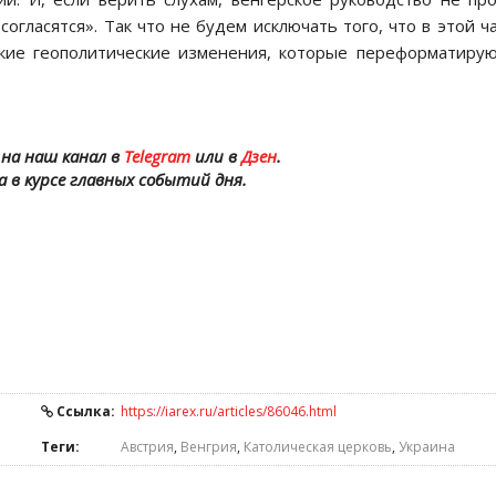
огласятся». Так что не будем исключать того, что в этой ч
акие геополитические изменения, которые переформатиру
на наш канал в
Telegram
или в
Дзен
.
а в курсе главных событий дня.
Ссылка:
https://iarex.ru/articles/86046.html
Теги:
Австрия
,
Венгрия
,
Католическая церковь
,
Украина