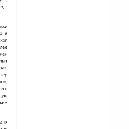
о, с
ржки
но в
скоп
олее
лжен
опыт
ра».
кнер
жно,
него
ущую
ским
дня
отив