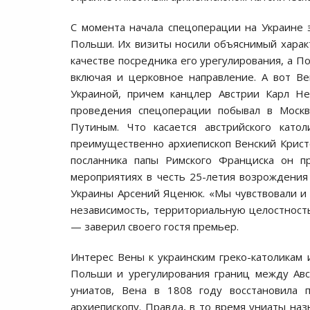
С момента начала спецоперации на Украине 
Польши. Их визиты носили объяснимый характе
качестве посредника его урегулирования, а П
включая и церковное направление. А вот Ве
Украиной, причем канцлер Австрии Карл Н
проведения спецоперации побывал в Моск
Путиным. Что касается австрийского катол
преимущественно архиепископ Венский Кристо
посланника папы Римского Франциска он п
мероприятиях в честь 25-летия возрождения
Украины Арсений Яценюк. «Мы чувствовали и
независимость, территориальную целостность
— заверил своего гостя премьер.
Интерес Вены к украинским греко-католикам 
Польши и урегулирования границ между Авс
униатов, Вена в 1808 году восстановила 
архиепископу. Правда, в то время униаты наз