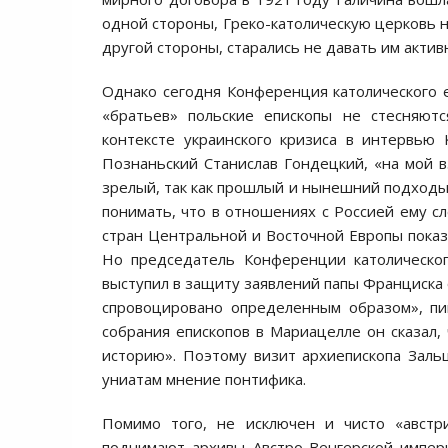
одной стороны, Греко-католическую церковь не
другой стороны, старались не давать им актив
Однако сегодня Конференция католического
«братьев» польские епископы не стесняютс
контексте украинского кризиса в интервью K
Познаньский Станислав Гондецкий, «на мой в
зрелый, так как прошлый и нынешний подходы
понимать, что в отношениях с Россией ему сл
стран Центральной и Восточной Европы показ
Но председатель Конференции католическог
выступил в защиту заявлений папы Франциска 
спровоцировано определенным образом», пи
собрания епископов в Мариацелле он сказал
историю». Поэтому визит архиепископа Заль
униатам мнение понтифика.
Помимо того, не исключен и чисто «австр
поднимают архивы Австро-Венгерской импери