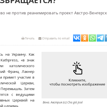
ОЗВРАЩАЕТСЯ?
ство не против реанимировать проект Австро-Венгерс
Печать
Отправить по email
сь на Украину. Как
Kathpress, «в знак
и католического
ский Франц Лакнер
м примет участие в
лической Церкви,
е Перемышль. Затем
етятся с ведущими
лавных Церквей на
Вена. Австрия (cc) Cha già José
й церкви».