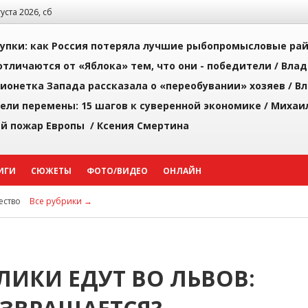
густа 2026, сб
упки: как Россия потеряла лучшие рыбопромысловые ра
тличаются от «Яблока» тем, что они - победители /
Влад
ионетка Запада рассказала о «переобувании» хозяев /
Вл
рели перемены: 15 шагов к суверенной экономике /
Михаи
й пожар Европы /
Ксения Смертина
ИГИ
СЮЖЕТЫ
ФОТО/ВИДЕО
ОНЛАЙН
ство
Все рубрики →
ЛИКИ ЕДУТ ВО ЛЬВОВ: