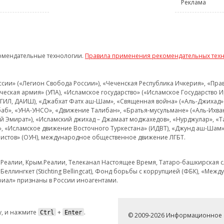
Реклама
омендательные технологии.
Правила применения рекомендательных тех
и» («Легион Свобода России»), «Чеченская Республика Ичкерия», «Правый
еская армия» (УПА), «Исламское государство» («Исламское Государство И
 ИГИЛ, ДАИШ), «Джабхат Фатх аш-Шам», «Священная война» («Аль-Джихад» 
аб», «УНА-УНСО», «Движение Талибан», «Братья-мусульмане» («Аль-Ихва
кий Эмират»), «Исламский джихад – Джамаат моджахедов», «Нурджулар», «
», «Исламское движение Восточного Туркестана» (ИДВТ), «Джунд аш-Шам»,
истов» (ОУН), международное общественное движение ЛГБТ.
з.Реалии, Крым.Реалии, Телеканал Настоящее Время, Татаро-башкирская сл
Беллингкет (Stichting Bellingcat), Фонд борьбы с коррупцией (ФБК), «Ме
иал» признаны в России иноагентами.
, и нажмите
+
.
Ctrl
Enter
© 2009-2026 Информационное а