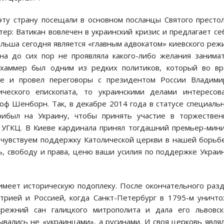
эту страну посещали в основном посланцы Святого престо
р: Ватикан вовлечен в украинский кризис и предлагает се
ольша сегодня является «главным адвокатом» киевского реж
на до сих пор не проявляла какого-либо желания занима
ехаммер был одним из редких политиков, который во вр
ве и провел переговоры с президентом России Владими
ического епископата, то украинскими делами интересов
ф Шенборн. Так, в декабре 2014 года в статусе специаль
рибыл на Украину, чтобы принять участие в торжествен
 УГКЦ. В Киеве кардинала принял тогдашний премьер-мин
 чувствуем поддержку Католической церкви в нашей борьб
, свободу и права, ценю ваши усилия по поддержке Украи
имеет историческую подоплеку. После окончательного раз
трией и Россией, когда Санкт-Петербург в 1795-м уничт
прежний сан галицкого митрополита и дала его львовск
ывались не «украинцами», а русинами. И своя церковь явля