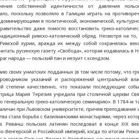
ения собственной идентичности от давления польск
ало, поскольку позволяло в Галиции играть на противоре
доминирующими в политической, экономической, культурн
правительство даже помогло восстановить греко-католиче
радиционный римско-католический обряд. Несмотря на то,
Римской курии, вражда их между собой сохранялась век
итать русинскую газету «Свобода», которая издавалась в 
раг народа — польский пан и иезуит с ксендзом.
ю своих униатских подданных (в том числе потому, что гр
проводником указаний и распоряжений центральной влас
й степени качественно, что показали последующие соб
атрица Мария Терезия учредила при столичной церкви Св
ю генеральную греко-католическую семинарию». В 1784-м т
галичан при Львовском университете, причем преподавание
тва стала борьба с базилианскими монастырями, через кот
ов. Реванш польских латинян последовал в конце XIX ве
о-Венгерской и Российской империй, когда по итогам Рижс
 в состав Польши. Власти II Республики, как пишут историк