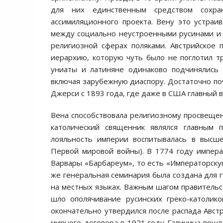
для них единственным средством сохран
ассимиляционного проекта. Вену это устраив
между социально неустроенными русинами и 
религиозной сферах поляками. Австрийское 
иерархию, которую чуть было не поглотил т
униаты и латиняне одинаково подчинялись 
включая зарубежную диаспору. Достаточно поч
Джерси с 1893 года, где даже в США главный в
Вена способствовала религиозному просвещени
католический священник являлся главным 
лояльность империи воспитывалась в высше
Первой мировой войны). В 1774 году импер
Варвары «Барбареум», то есть «Императорску
же генеральная семинария была создана для 
на местных языках. Важным шагом правительс
шло ополячивание русинских греко-католик
окончательно утвердился после распада Австр
мирного договора в 1921 году Галичина вошла