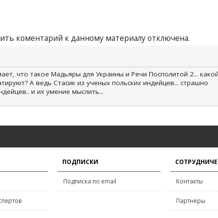
ить коментарий к данному материалу отключена.
ает, что такое Мадьяры для Украины и Речи Посполитой 2... како
ируют? А ведь Стасик из ученых польских индейцев... страшно
дейцев.. и их умение мыслить...
ПОДПИСКИ
СОТРУДНИЧЕ
Подписка по email
Контакты
спертов
Партнёры