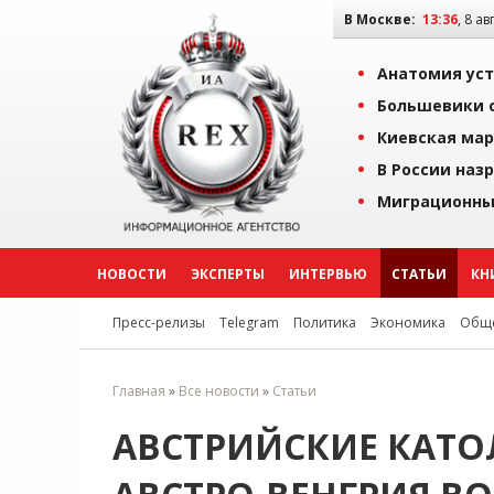
В Москве:
13:36
, 8 ав
Анатомия уст
Большевики о
Киевская мар
В России наз
Миграционны
НОВОСТИ
ЭКСПЕРТЫ
ИНТЕРВЬЮ
СТАТЬИ
КН
Пресс-релизы
Telegram
Политика
Экономика
Обще
Главная
»
Все новости
»
Статьи
АВСТРИЙСКИЕ КАТО