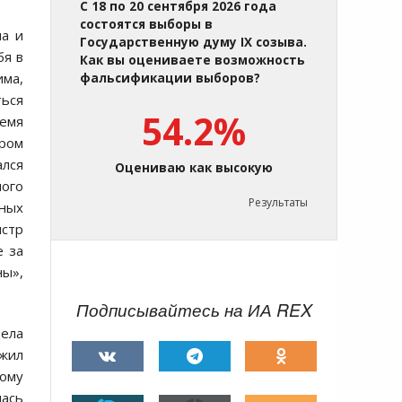
С 18 по 20 сентября 2026 года
состоятся выборы в
ла и
Государственную думу IX созыва.
бя в
Как вы оцениваете возможность
има,
фальсификации выборов?
ться
54.2%
емя
ром
ался
Оцениваю как высокую
ного
Результаты
ных
истр
е за
ны»,
Подписывайтесь на ИА REX
дела
ожил
ому
лась