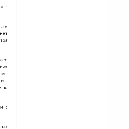
ум с
ость
 нет
стра
олее
нии»
, мы
 и с
у по
зи с
стых