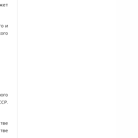
ожет
го и
кого
ого
СР.
стве
стве