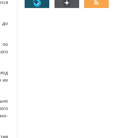
ится
. до
 по
ого
риод
ы их
ьно
ого
нно-
тия