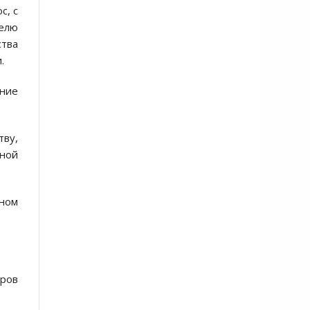
с, с
елю
ства
.
ание
тву,
бной
ном
ров