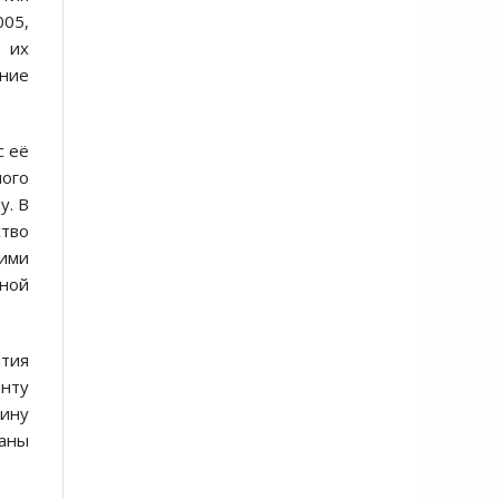
005,
 их
ение
с её
ного
у. В
ство
гими
бной
ития
енту
тину
раны