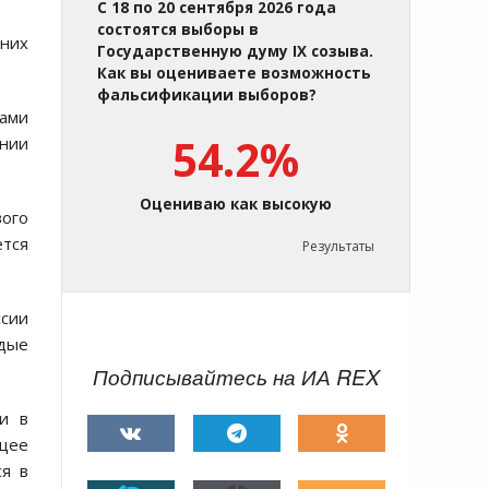
С 18 по 20 сентября 2026 года
состоятся выборы в
шних
Государственную думу IX созыва.
Как вы оцениваете возможность
фальсификации выборов?
ками
54.2%
нии
Оцениваю как высокую
вого
ется
Результаты
сии
ждые
Подписывайтесь на ИА REX
и в
щее
ся в