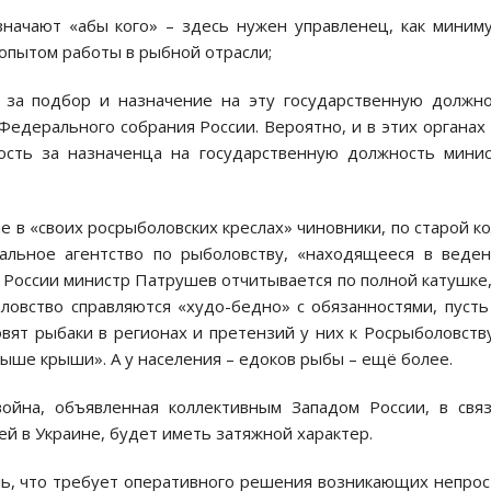
начают «абы кого» – здесь нужен управленец, как миним
опытом работы в рыбной отрасли;
 за подбор и назначение на эту государственную должн
едерального собрания России. Вероятно, и в этих органах
сть за назначенца на государственную должность мини
е в «своих росрыболовских креслах» чиновники, по старой к
альное агентство по рыболовству, «находящееся в веде
е России министр Патрушев отчитывается по полной катушке
ловство справляются «худо-бедно» с обязанностями, пусть
вят рыбаки в регионах и претензий у них к Росрыболовств
выше крыши». А у населения – едоков рыбы – ещё более.
война, объявленная коллективным Западом России, в свя
й в Украине, будет иметь затяжной характер.
ль, что требует оперативного решения возникающих непро