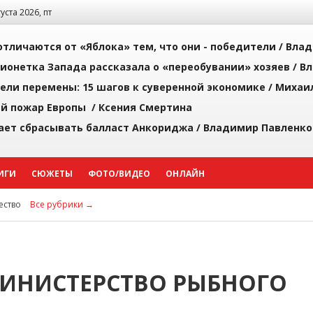
густа 2026, пт
тличаются от «Яблока» тем, что они - победители /
Влад
ионетка Запада рассказала о «переобувании» хозяев /
Вл
рели перемены: 15 шагов к суверенной экономике /
Михаи
й пожар Европы /
Ксения Смертина
ает сбрасывать балласт Анкориджа /
Владимир Павленко
ИГИ
СЮЖЕТЫ
ФОТО/ВИДЕО
ОНЛАЙН
ство
Все рубрики →
МИНИСТЕРСТВО РЫБНОГО