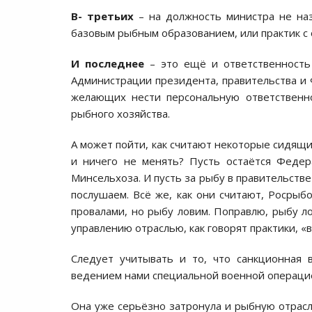
В- третьих
– на должность министра не наз
базовым рыбным образованием, или практик с 
И последнее
– это ещё и ответственность
Администрации президента, правительства и Ф
желающих нести персональную ответственно
рыбного хозяйства.
А может пойти, как считают некоторые сидящи
и ничего не менять? Пусть остаётся Федер
Минсельхоза. И пусть за рыбу в правительств
послушаем. Всё же, как они считают, Росрыбо
провалами, но рыбу ловим. Поправлю, рыбу ло
управлению отраслью, как говорят практики, «
Следует учитывать и то, что санкционная 
ведением нами специальной военной операцие
Она уже серьёзно затронула и рыбную отрас