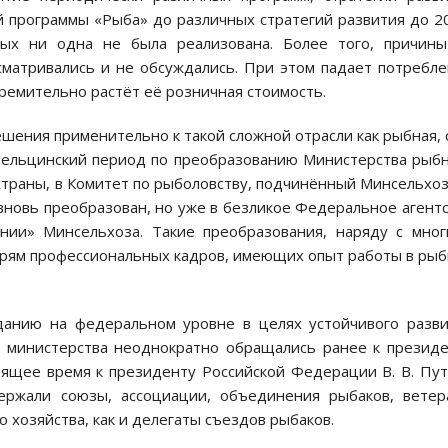
й программы «Рыба» до различных стратегий развития до 2
рых ни одна не была реализована. Более того, причины
сматривались и не обсуждались. При этом падает потребл
ремительно растёт её розничная стоимость.
шения применительно к такой сложной отрасли как рыбная, 
 ельцинский период по преобразованию Министерства рыб
 страны, в Комитет по рыболовству, подчинённый Минсельхоз
вновь преобразован, но уже в безликое Федеральное агент
ении» Минсельхоза. Такие преобразования, наряду с мно
ерям профессиональных кадров, имеющих опыт работы в ры
анию на федеральном уровне в целях устойчивого разв
о министерства неоднократно обращались ранее к презид
оящее время к президенту Российской Федерации В. В. Пу
ержали союзы, ассоциации, объединения рыбаков, вете
 хозяйства, как и делегаты съездов рыбаков.