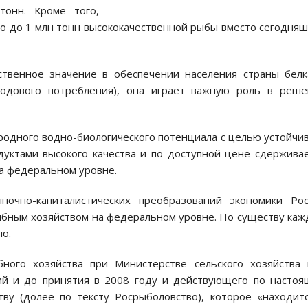
тонн. Кроме того,
о до 1 млн тонн высококачественной рыбы вместо сегодня
твенное значение в обеспечении населения страны бел
одового потребления), она играет важную роль в реше
родного водно-биологического потенциала с целью устойчи
уктами высокого качества и по доступной цене сдержива
на федеральном уровне.
очно-капиталистических преобразований экономики Рос
бным хозяйством на федеральном уровне. По существу ка
ью.
ного хозяйства при Министерстве сельского хозяйства 
й и до принятия в 2008 году и действующего по настоя
ву (долее по тексту Росрыболовство), которое «находит