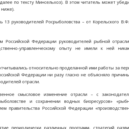
далее по тексту Минсельхоз). В этом читатель может убед
 ниже).
ь 13 руководителей Росрыболовства – от Корельского В.Ф
ом Российской Федерации руководителей рыбной отрасли
ственно-управленческому опыту не имели к ней никак
отчитывались относительно проделанной ими работы за пе
оссийской Федерации ни разу гласно не объясняло причин
водителей отрасли.
енное смысловое изменение отрасли – с законодател
рыболовстве и сохранении водных биоресурсов» «рыбн
ием правительства Российской Федерации «производстве
тие периодически различных программ, стратегий разви