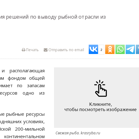
ия решений по выводу рыбной отрасли из
Печать
Отправить по email
2
 и располагающая
вым фондом общей
имает по запасам
ресурсов одно из
вые рыбные ресурсы
одняшних условиях,
ской 200-мильной
Свежая рыба. krasryba.ru
 континентальном