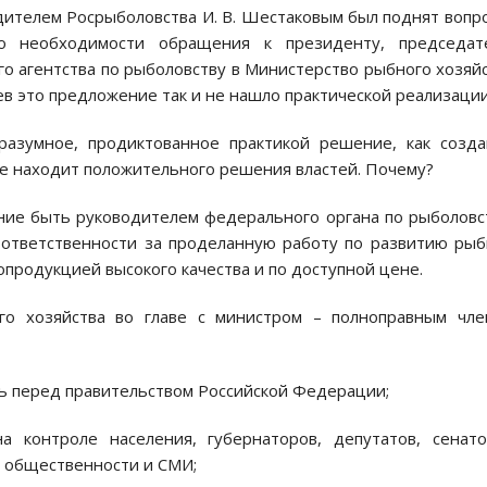
одителем Росрыболовства И. В. Шестаковым был поднят вопро
 о необходимости обращения к президенту, председат
о агентства по рыболовству в Министерство рыбного хозяй
в это предложение так и не нашло практической реализации
разумное, продиктованное практикой решение, как созд
не находит положительного решения властей. Почему?
ние быть руководителем федерального органа по рыболовс
й ответственности за проделанную работу по развитию ры
продукцией высокого качества и по доступной цене.
го хозяйства во главе с министром – полноправным чле
ь перед правительством Российской Федерации;
 контроле населения, губернаторов, депутатов, сенато
, общественности и СМИ;