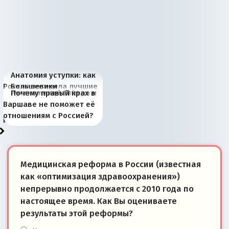
Анатомия уступки: как
Россия потеряла лучшие
Большевики
Киевская марионетка
В России назрели
Миграционный пожар
Россия начинает
Россия зимой 1904
Русская нация вчера и
Почему правый крах в
рыбопромысловые
отличаются от «Яблока»
Запада рассказала о
перемены: 15 шагов к
Европы
сбрасывать балласт
года: первые уступки во
сегодня
Варшаве не поможет её
районы Баренцева
тем, что они -
«переобувании» хозяев
суверенной экономике
Анкориджа
внутренней политике
отношениям с Россией?
моря
победители
Медицинская реформа в России (известная
как «оптимизация здравоохранения»)
непрерывно продолжается с 2010 года по
настоящее время. Как Вы оцениваете
результаты этой реформы?