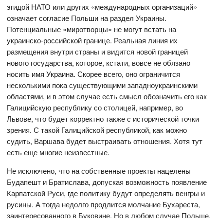
эгидой НАТО или других «международных организаций»
означает согласие Польши на раздел Украины.
Потенциальные «миротворцы» не могут встать на
украинско-российской границе. Реальная линия их
размещения внутри страны и видится новой границей
нового государства, которое, кстати, вовсе не обязано
носить имя Украина. Скорее всего, оно ограничится
несколькими пока существующими западноукраинскими
областями, и в этом случае есть смысл обозначить его как
Галицийскую республику со столицей, например, во
Львове, что будет корректно также с исторической точки
зрения. С такой Галицийской республикой, как можно
судить, Варшава будет выстраивать отношения. Хотя тут
есть еще многие неизвестные.
Не исключено, что на собственные проекты нацелены
Будапешт и Братислава, допуская возможность появление
Карпатской Руси, где политику будут определять венгры и
русины. А тогда недолго продлится молчание Бухареста,
заинтересованного в Буковине. Но в любом случае Польше,