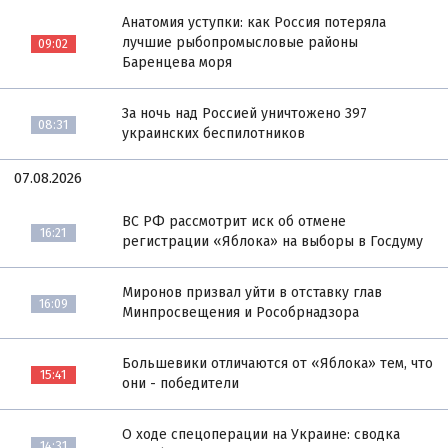
Анатомия уступки: как Россия потеряла
лучшие рыбопромысловые районы
09:02
Баренцева моря
За ночь над Россией уничтожено 397
08:31
украинских беспилотников
07.08.2026
ВС РФ рассмотрит иск об отмене
16:21
регистрации «Яблока» на выборы в Госдуму
Миронов призвал уйти в отставку глав
16:09
Минпросвещения и Рособрнадзора
Большевики отличаются от «Яблока» тем, что
15:41
они - победители
О ходе спецоперации на Украине: сводка
14:31