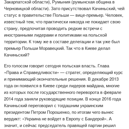
Закарпатской области), Румыния (румынская община в
Черновицкой области). Зато присутствовал Качиньский, чей
статус в правительстве Польши — вице-премьер. Человек,
известный тем, что практически никогда не покидает свою
страну, предпочитая проводить редкие встречи с
иностранными лидерами и политиками на польской
территории. К тому же в составе делегации и так уже был
премьер Польши Моравецкий. Так что в Киеве делал
Качиньский?
Его голосом говорит сегодня польская власть. Глава
«Права и Справедливости» — стратег, определяющий курс
и принимающий окончательные решения. В декабре 2013
года он появился в Киеве среди лидеров майдана, многие
из которых после государственного переворота в феврале
2014 года заняли руководящие позиции. В конце 2016 года
Качиньский переговорил с тогдашним украинским
президентом Петром Порошенко, по итогам чего вынес
вердикт: «Украина не войдет в Европу с Бандерой». А
значит, и сейчас председатель правящей партии решил