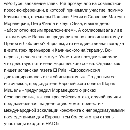
wPolityce, заявление главы PiS прозвучало на совместной
пресс-конференции, в которой принимали участие, помимо
Качиньского, премьеры Польши, Чехии и Словении Матеуш
Моравецкий, Петр Фиала и Януш Янза, и выглядело
«абсолютно новым предложением». А согласовывала ли в
таком случае Варшава предварительно свою инициативу с
Прагой и Любляной? Впрочем, это не единственная загадка
визита трех премьеров и Качиньского на Украину. Во-
первых, неясен его статус. Участники поездки заявляли,
что действуют от имени Европейского союза. Однако, как
пишет испанская газета El Pais, «Еврокомиссия
дистанцировалась от этой инициативы». По данным ее
источников, председатель Европейского совета Шарль
Мишель «предупредил Моравецкого о рисках
безопасности», так как «российская атака, случайная или
преднамеренная, на делегацию может привести к
международной эскалации конфликта с непредсказуемыми
последствиями для Европы, тем более что три страны-
участницы входят в НАТО».