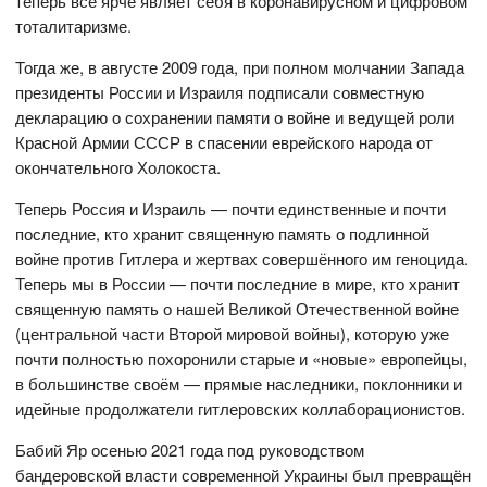
теперь всё ярче являет себя в коронавирусном и цифровом
тоталитаризме.
Тогда же, в августе 2009 года, при полном молчании Запада
президенты России и Израиля подписали совместную
декларацию о сохранении памяти о войне и ведущей роли
Красной Армии СССР в спасении еврейского народа от
окончательного Холокоста.
Теперь Россия и Израиль — почти единственные и почти
последние, кто хранит священную память о подлинной
войне против Гитлера и жертвах совершённого им геноцида.
Теперь мы в России — почти последние в мире, кто хранит
священную память о нашей Великой Отечественной войне
(центральной части Второй мировой войны), которую уже
почти полностью похоронили старые и «новые» европейцы,
в большинстве своём — прямые наследники, поклонники и
идейные продолжатели гитлеровских коллаборационистов.
Бабий Яр осенью 2021 года под руководством
бандеровской власти современной Украины был превращён