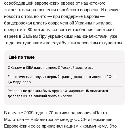
освободившей европейских евреев от нацистского
«окончательного решения еврейского вопроса». И свежие
новости о том, во что — при поддержке Европы —
бандеровская власть современной Украины пыталась
превратить 80-летие массового истребления советских
евреев в Бабьем Яру украинскими националистами, уже
тогда поступившими на службу к гитлеровским оккупантам.
Ещё по теме
С Китаем и США надо нежнее. С Россией можно всё
Еврокомиссия получит первый транш доходов от активов РФ на
1,4 млрд евро
Резервы не должны быть оружием: мировые ЦБ опасаются
доллара из-за санкций против России
В августе 2009 года, к 70-летию подписания «Пакта
Молотова — Риббентропа» между СССР и Германией,
Европейский союз приравнял нацизм к коммунизму. Это