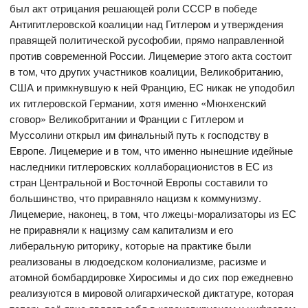
был акт отрицания решающей роли СССР в победе
Антигитлеровской коалиции над Гитлером и утверждения
правящей политической русофобии, прямо направленной
против современной России. Лицемерие этого акта состоит
в том, что других участников коалиции, Великобританию,
США и примкнувшую к ней Францию, ЕС никак не уподобил
их гитлеровской Германии, хотя именно «Мюнхенский
сговор» Великобритании и Франции с Гитлером и
Муссолини открыл им финальный путь к господству в
Европе. Лицемерие и в том, что именно нынешние идейные
наследники гитлеровских коллаборационистов в ЕС из
стран Центральной и Восточной Европы составили то
большинство, что приравняло нацизм к коммунизму.
Лицемерие, наконец, в том, что лжецы-морализаторы из ЕС
не приравняли к нацизму сам капитализм и его
либеральную риторику, которые на практике были
реализованы в людоедском колониализме, расизме и
атомной бомбардировке Хиросимы и до сих пор ежедневно
реализуются в мировой олигархической диктатуре, которая