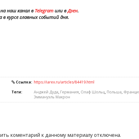
на наш канал в
Telegram
или в
Дзен
.
а в курсе главных событий дня.
Ссылка:
https://iarex.ru/articles/84419.html
Теги:
Анджей Дуда
,
Германия
,
Олаф Шольц
,
Польша
,
Франци
Эммануэль Макрон
ить коментарий к данному материалу отключена.