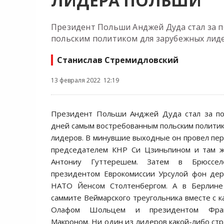
ЛИДЕРА ПОЛЬШИ
Президент Польши Анджей Дуда стал за 
польским политиком для зарубежных лид
Станислав Стремидловский
13 февраля 2022 12:19
Президент Польши Анджей Дуда стал за по
дней самым востребованным польским полити
лидеров. В минувшие выходные он провел пер
председателем КНР Си Цзиньпином и там 
Антониу Гуттерешем. Затем в Брюссел
президентом Еврокомиссии Урсулой фон дер
НАТО Йенсом Столтенбергом. А в Берлине
саммите Веймарского треугольника вместе с 
Олафом Шольцем и президентом Фран
Макроном. Ни один из лидеров какой-либо ст