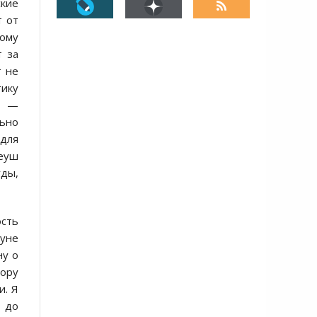
ские
т от
тому
т за
т не
тику
о —
льно
 для
теуш
уды,
ость
нуне
ну о
пору
и. Я
 до