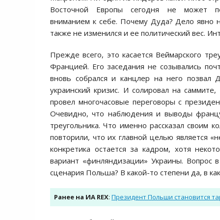
Восточной Европы сегодня не может по
вниманием к себе. Почему Дуда? Дело явно н
также не изменился и ее политический вес. Ин
Прежде всего, это касается Веймарского тре
Францией. Его заседания не созывались поч
вновь собрался и канцлер на него позвал 
украинский кризис. И солировал на саммите,
провел многочасовые переговоры с президен
Очевидно, что наблюдения и выводы францу
треугольника. Что именно рассказал своим к
повторили, что их главной целью является «
конкретика остается за кадром, хотя неко
вариант «финляндизации» Украины. Вопрос в
сценария Польша? В какой-то степени да, в как
Ранее на ИА REX
:
Президент Польши становится та