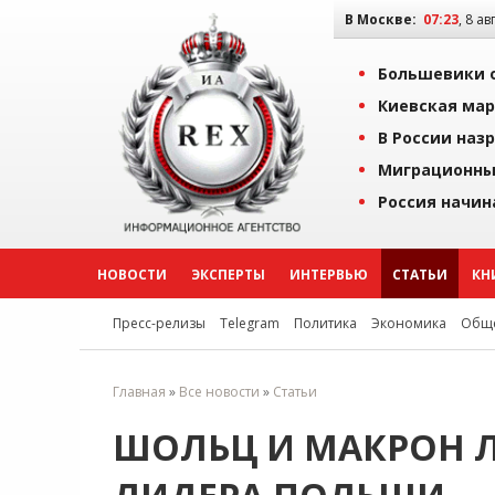
В Москве:
07:23
, 8 ав
Большевики о
Киевская мар
В России наз
Миграционны
Россия начин
НОВОСТИ
ЭКСПЕРТЫ
ИНТЕРВЬЮ
СТАТЬИ
КН
Пресс-релизы
Telegram
Политика
Экономика
Обще
Главная
»
Все новости
»
Статьи
ШОЛЬЦ И МАКРОН Л