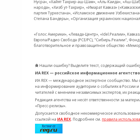
Нусра», «Хайят Тахрир-аш-Шам», «Аль-Каида», «Аш-Шаб
народа», «Хизб ут-Тахрир», «Имарат Кавказ» («Кавказс
партия Туркестана», «Исламское движение Узбекистана
Степана Бандеры», «Организация украинских национал
«Голос Америки», «Левада-Центр», «Idel.Реалии», Кавка
Европа/Радио Свобода (PCE/PC), "Сибирь.Реалии", Фонд 
благотворительное и правозащитное общество «Мемор
Нашли ошибку? Выделите текст, содержащий ошибку
ИА REX — российское информационное агентство
ИА REX — международное экспертное сообщество. Мы
на информирование аудитории о событиях в России и
читателей с мнением независимых экспертов, их реакци
Редакция агентства не несёт ответственности за матер
«Пресс-релизы».
Допускается свободное некоммерческое использовани
ссылкой на
ИА REX
. Подробнее см.
правила использов