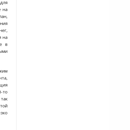
 для
е на
лан,
ения
нег,
и на
е в
ыми
ским
нта,
иция
й-то
 так
этой
зко