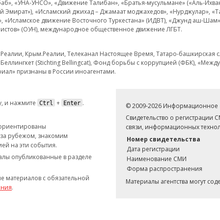
аб», «УНА-УНСО», «Движение Талибан», «Братья-мусульмане» («Аль-Ихва
кий Эмират»), «Исламский джихад – Джамаат моджахедов», «Нурджулар», «
», «Исламское движение Восточного Туркестана» (ИДВТ), «Джунд аш-Шам»,
истов» (ОУН), международное общественное движение ЛГБТ.
з.Реалии, Крым.Реалии, Телеканал Настоящее Время, Татаро-башкирская сл
Беллингкет (Stichting Bellingcat), Фонд борьбы с коррупцией (ФБК), «Ме
иал» признаны в России иноагентами.
, и нажмите
+
.
Ctrl
Enter
© 2009-2026 Информационное а
Свидетельство о регистрации 
 ориентированы
связи, информационных технол
 за рубежом, знакомим
Номер свидетельства
ей на эти события.
Дата регистрации
иалы опубликованные в разделе
Наименование СМИ
Форма распространения
е материалов с обязательной
Материалы агентства могут со
ания
.