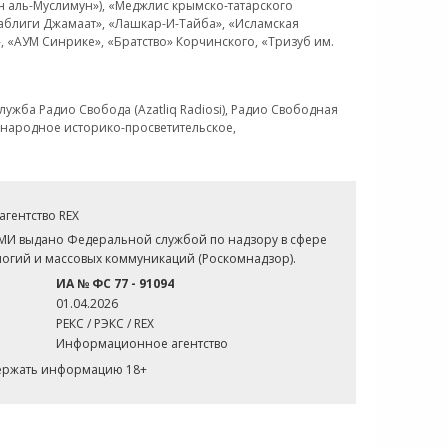
н аль-Муслимун»), «Меджлис крымско-татарского
Таблиги Джамаат», «Лашкар-И-Тайба», «Исламская
 «АУМ Синрике», «Братство» Корчинского, «Тризуб им.
ужба Радио Свобода (Azatliq Radiosi), Радио Свободная
ждународное историко-просветительское,
гентство REX
СМИ выдано Федеральной службой по надзору в сфере
огий и массовых коммуникаций (Роскомнадзор).
ИА № ФС 77 - 91094
01.04.2026
РЕКС / РЭКС / REX
Информационное агентство
держать информацию 18+