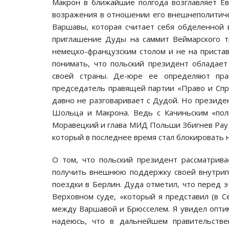
Макрон в ближайшие полгода возглавляет Ев
возражения в отношении его внешнеполитичес
Варшавы, которая считает себя обделенной
приглашение Дуды на саммит Веймарского т
немецко-французским столом и не на пристав
понимать, что польский президент обладае
своей страны. Де-юре ее определяют пра
председатель правящей партии «Право и Спра
давно не разговаривает с Дудой. Но презид
Шольца и Макрона. Ведь с Качиньским «пол
Моравецкий и глава МИД Польши Збигнев Рау п
который в последнее время стал блокировать
О том, что польский президент рассматрива
получить внешнюю поддержку своей внутрипо
поездки в Берлин. Дуда отметил, что перед э
Верховном суде, «который я представил (в
между Варшавой и Брюсселем. Я увидел оптим
надеюсь, что в дальнейшем правительстве