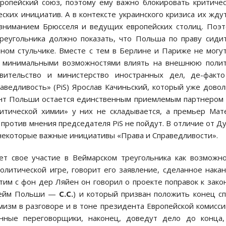
ропейский союз, поэтому ему важно блокировать критиче
ких инициатив. А в контексте украинского кризиса их жду
 вниманием Брюсселя и ведущих европейских столиц. Поэ
реугольника должно показать, что Польша по праву сиди
ном стульчике. Вместе с тем в Берлине и Париже не могу
т минимальными возможностями влиять на внешнюю поли
вительство и министерство иностранных дел, де-факт
ведливость» (PiS) Ярослав Качиньский, который уже дово
ент Польши остается единственным приемлемым партнером
итической химии» у них не складывается, а премьер Ма
ротив мнения председателя PiS не пойдут. В отличие от Д
 некоторые важные инициативы «Права и Справедливости».
ет свое участие в Веймарском треугольника как возможн
литической игре, говорит его заявление, сделанное нака
тим с фон дер Ляйен он говорил о проекте поправок к зако
 Сейм Польши —
С.С.
) и который призван положить конец с
изм в разговоре и в тоне президента Европейской комисси
нные переговорщики, наконец, доведут дело до конца,