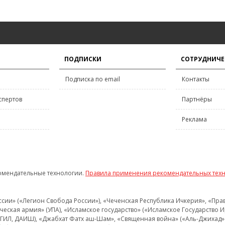
ПОДПИСКИ
СОТРУДНИЧЕ
Подписка по email
Контакты
спертов
Партнёры
Реклама
омендательные технологии.
Правила применения рекомендательных тех
и» («Легион Свобода России»), «Чеченская Республика Ичкерия», «Правый
еская армия» (УПА), «Исламское государство» («Исламское Государство И
 ИГИЛ, ДАИШ), «Джабхат Фатх аш-Шам», «Священная война» («Аль-Джихад» 