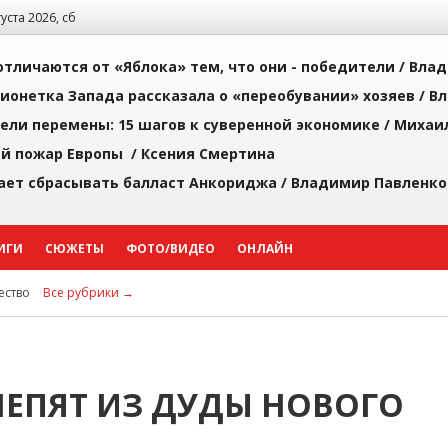
густа 2026, сб
тличаются от «Яблока» тем, что они - победители /
Влад
ионетка Запада рассказала о «переобувании» хозяев /
Вл
рели перемены: 15 шагов к суверенной экономике /
Михаи
й пожар Европы /
Ксения Смертина
ает сбрасывать балласт Анкориджа /
Владимир Павленко
ИГИ
СЮЖЕТЫ
ФОТО/ВИДЕО
ОНЛАЙН
ство
Все рубрики →
ЕПЯТ ИЗ ДУДЫ НОВОГО