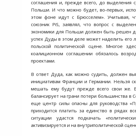
соглашения и, прежде всего, до выделения 
Польши. И что можно будет, во-первых, испо
этом фоне идут с Брюсселем». Учитывая, ч
союзник PiS, заявлял, что вопрос с выдел
экономики для Польши должен быть решен до 
успех Дуды в этом деле может наделить его л
польской политической сцене. Многое зде
коалиционном соглашении обязалось возро
проектами.
В ответ Дуда, как можно судить, должен в
инициативам Франции и Германии. Нельзя ска
мешать ему будут прежде всего свои же. В
балансирует на грани потери большинства в С
еще центр силы опасны для руководства «Пр
приходится платить за единство в рядах в
ситуации удастся подкачать «политичес
активизируется и на внутриполитической сцен