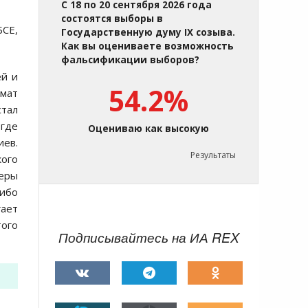
С 18 по 20 сентября 2026 года
состоятся выборы в
БСЕ,
Государственную думу IX созыва.
Как вы оцениваете возможность
фальсификации выборов?
ей и
54.2%
рмат
стал
 где
Оцениваю как высокую
иев.
Результаты
кого
деры
либо
гает
того
Подписывайтесь на ИА REX