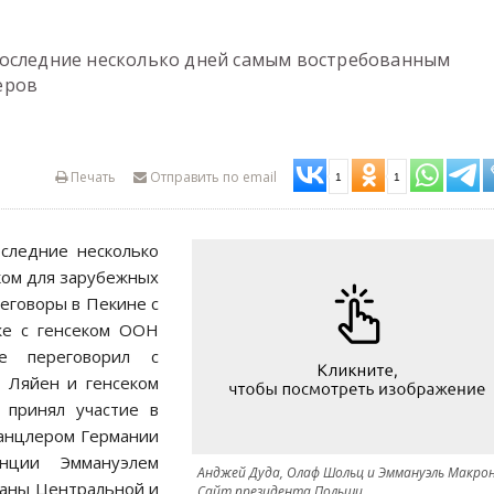
последние несколько дней самым востребованным
еров
Печать
Отправить по email
1
1
следние несколько
ком для зарубежных
еговоры в Пекине с
же с генсеком ООН
е переговорил с
 Ляйен и генсеком
 принял участие в
канцлером Германии
ции Эммануэлем
Анджей Дуда, Олаф Шольц и Эммануэль Макро
раны Центральной и
Сайт президента Польши