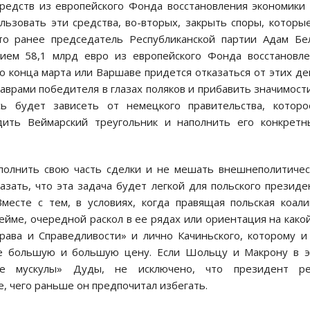
средств из европейского Фонда восстановления экономики
льзовать эти средства, во-вторых, закрыть споры, которы
то ранее председатель Республиканской партии Адам Бе
ением 58,1 млрд евро из европейского Фонда восстановл
конца марта или Варшаве придется отказаться от этих де
аврами победителя в глазах поляков и прибавить значимост
сь будет зависеть от немецкого правительства, которо
дить Веймарский треугольник и наполнить его конкретн
ыполнить свою часть сделки и не мешать внешнеполитиче
зать, что эта задача будет легкой для польского президе
месте с тем, в условиях, когда правящая польская коал
ейме, очередной раскол в ее рядах или ориентация на како
ава и Справедливости» и лично Качиньского, которому и
се большую и большую цену. Если Шольцу и Макрону в 
кие мускулы» Дуды, не исключено, что президент ре
е, чего раньше он предпочитал избегать.