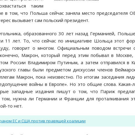
хвастаться таким
е в том, что Польша сейчас заняла место председателя О
терес вызывает сам польский президент.
угольника, образованного 30 лет назад Германией, Польш
ти 11 лет. То, что сейчас по инициативе Шольца этот фо
Дуду, говорит о многом. Официальным поводом встречи 
 конечно, Макрон, который перед этим побывал в Москве,
том России Владимиром Путиным, а затем отправился в К
зского главы были предметом дискуссии членов Веймарс
оллегам Макрон, пока неизвестно. По итогам заседания ли
недопущение войны в Европе». Но это общие слова. Какая-
торые западные издания пишут о том, что Париж предла
 том, нужна ли Германии и Франции для проталкивания э
ой-то нет.
раном ЕС и США против правящей коалиции