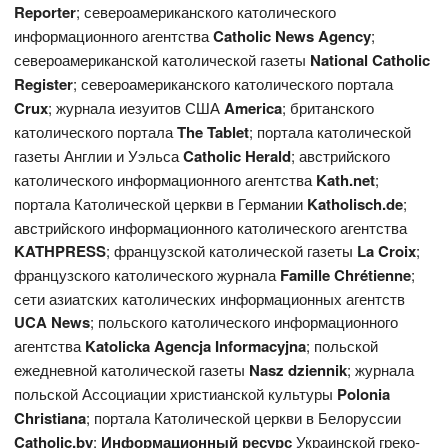
Reporter
; североамериканского католического
информационного агентства
Catholic News Agency
;
североамериканской католической газеты
National
Catholic
Register
; североамериканского католического портала
Crux
; журнала иезуитов США
America
; британского
католического портала
The
Tablet
; портала католической
газеты Англии и Уэльса
Catholic Herald
; австрийского
католического информационного агентства
Kath.net
;
портала Католической церкви в Германии
Katholisch.de
;
австрийского информационного католического агентства
KATHPRESS
; французской католической газеты
L
a Croix
;
французского католического журнала
Famille Chrétienne
;
сети азиатских католических информационных агентств
UCA News
; польского католического информационного
агентства
Katolicka Agencja Informacyjna
; польской
ежедневной католической газеты
Nasz dziennik
; журнала
польской Ассоциации христианской культуры
Polonia
Christiana
; портала Католической церкви в Белоруссии
Catholic.by
;
Информационный ресурс
Украинской греко-