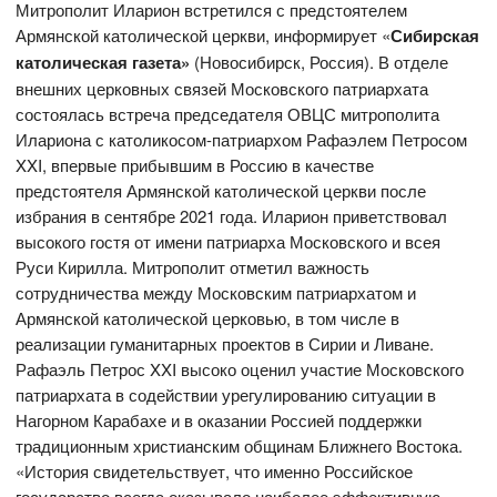
Митрополит Иларион встретился с предстоятелем
Армянской католической церкви, информирует «
Сибирская
католическая газета»
(Новосибирск, Россия). В отделе
внешних церковных связей Московского патриархата
состоялась встреча председателя ОВЦС митрополита
Илариона с католикосом-патриархом Рафаэлем Петросом
XXI, впервые прибывшим в Россию в качестве
предстоятеля Армянской католической церкви после
избрания в сентябре 2021 года. Иларион приветствовал
высокого гостя от имени патриарха Московского и всея
Руси Кирилла. Митрополит отметил важность
сотрудничества между Московским патриархатом и
Армянской католической церковью, в том числе в
реализации гуманитарных проектов в Сирии и Ливане.
Рафаэль Петрос XXI высоко оценил участие Московского
патриархата в содействии урегулированию ситуации в
Нагорном Карабахе и в оказании Россией поддержки
традиционным христианским общинам Ближнего Востока.
«История свидетельствует, что именно Российское
государство всегда оказывало наиболее эффективную