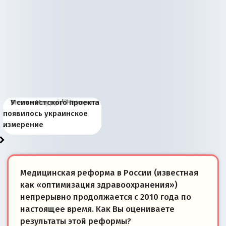
Киевская марионетка
В России назрели
Миграционный пожар
Россия начинает
Россия зимой 1904
Русская нация вчера и
Почему правый крах в
Место Науру / Науэро в
У сионистского проекта
Запада рассказала о
перемены: 15 шагов к
Европы
сбрасывать балласт
года: первые уступки во
сегодня
Варшаве не поможет её
современной истории
появилось украинское
«переобувании» хозяев
суверенной экономике
Анкориджа
внутренней политике
отношениям с Россией?
Южной Осетии
измерение
Медицинская реформа в России (известная
как «оптимизация здравоохранения»)
непрерывно продолжается с 2010 года по
настоящее время. Как Вы оцениваете
результаты этой реформы?