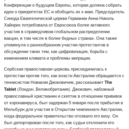
Конференции о будущем Европы, которая должна собрать
идеи о приоритетах ЕС и обобщить их к маю. Председатель
Синода Евангелической церкви Германии Анна-Николь
Хайнрих потребовала от Евросоюза более активного
участия в справедливом глобальном распределении
вакцин, в том числе в более бедных странах. Она также
упомянула о разнообразном участии протестантов в
обсуждении таких тем, как цифровизация, борьба с
изменением климата и проблемы миграции.
Сербская православная церковь присоединилась к
протестам против того, как власти Австралии обращаются с
теннисистом Новаком Джоковичем, рассказывает
The
Tablet
(Лондон, Великобритания). Джокович, набожный
православный христианин и скептик в отношении прививок
от коронавируса, был задержан 5 января после прибытия в
Мельбурн для участия в Открытом чемпионате Австралии,
когда федеральное правительство отозвало его визу. Он
был депортирован после того, как судьи отклонили его
жалобу на аннулирование визы. Сербский православный