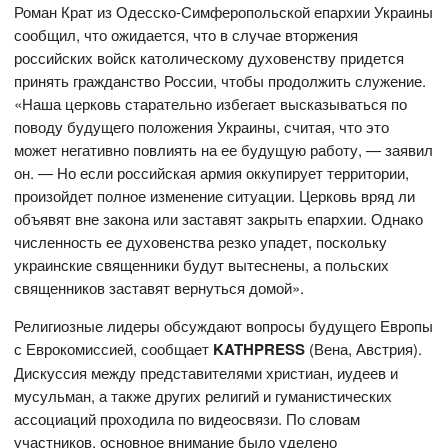
Роман Крат из Одесско-Симферопольской епархии Украины
сообщил, что ожидается, что в случае вторжения
российских войск католическому духовенству придется
принять гражданство России, чтобы продолжить служение.
«Наша церковь старательно избегает высказываться по
поводу будущего положения Украины, считая, что это
может негативно повлиять на ее будущую работу, — заявил
он. — Но если российская армия оккупирует территории,
произойдет полное изменение ситуации. Церковь вряд ли
объявят вне закона или заставят закрыть епархии. Однако
численность ее духовенства резко упадет, поскольку
украинские священники будут вытеснены, а польских
священников заставят вернуться домой».
Религиозные лидеры обсуждают вопросы будущего Европы
с Еврокомиссией, сообщает
KATHPRESS
(Вена, Австрия).
Дискуссия между представителями христиан, иудеев и
мусульман, а также других религий и гуманистических
ассоциаций проходила по видеосвязи. По словам
участников, основное внимание было уделено