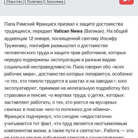
Общество
Политика
Экономика
Папа Римский Франциск призвал к защите достоинства
трудящихся, передает
Vatican News
(Ватикан). На общей
аудиенции 12 января, посвященной святому Иосифу
Труженику, понтифик размышлял о достоинстве
человеческого труда и защите прав работников, которые
нередко подвержены эксплуатации и разным видам
социальной несправедливости. Папа говорил обо «всех
рабочих мира», достоинство которых попирается, особенно
«о тех, кто тяжело трудится в шахтах и на заводах»; кого
эксплуатируют, принимая на нелегальную подработку без
страховки и пенсии; «о жертвах труда; о детях, которых
заставляют работать; о тех, кто роется на мусорных
свалках в поисках чего-то полезного для обмена».
Франциск подчеркнул, что сегодня «недостаточно
учитывается тот факт, что труд является неотъемлемым
компонентом жизни, а также пути к святости». Работа — это
не только орудие добывания средств к существованию: