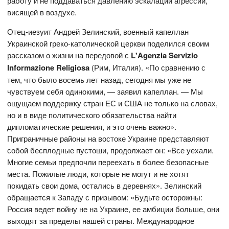
работу и не поддаваться давлению эскалации агрессии,
висящей в воздухе.
Отец-иезуит Андрей Зелинский, военный капеллан
Украинской греко-католической церкви поделился своим
рассказом о жизни на передовой с
L'Agenzia Servizio
Informazione Religiosa
(Рим, Италия). «По сравнению с
тем, что было восемь лет назад, сегодня мы уже не
чувствуем себя одинокими, — заявил капеллан. — Мы
ощущаем поддержку стран ЕС и США не только на словах,
но и в виде политического обязательства найти
дипломатические решения, и это очень важно».
Приграничные районы на востоке Украине представляют
собой бесплодные пустоши, продолжает он: «Все уехали.
Многие семьи предпочли переехать в более безопасные
места. Пожилые люди, которые не могут и не хотят
покидать свои дома, остались в деревнях». Зелинский
обращается к Западу с призывом: «Будьте осторожны:
Россия ведет войну не на Украине, ее амбиции больше, они
выходят за пределы нашей страны. Международное