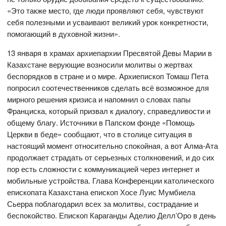
«Это также место, где люди проявляют себя, чувствуют
себя полезными и усваивают великий урок конкретности,
помогающий в духовной жизни».
13 января в храмах архиепархии Пресвятой Девы Марии в
Казахстане верующие возносили молитвы о жертвах
беспорядков в стране и о мире. Архиепископ Томаш Пета
попросил соотечественников сделать всё возможное для
мирного решения кризиса и напомнил о словах папы
Франциска, который призвал к диалогу, справедливости и
общему благу. Источники в Папском фонде «Помощь
Церкви в беде» сообщают, что в столице ситуация в
настоящий момент относительно спокойная, а вот Алма-Ата
продолжает страдать от серьезных столкновений, и до сих
пор есть сложности с коммуникацией через интернет и
мобильные устройства. Глава Конференции католического
епископата Казахстана епископ Хосе Луис Мумбиела
Сьерра поблагодарил всех за молитвы, сострадание и
беспокойство. Епископ Караганды Аделио Делл’Оро в день