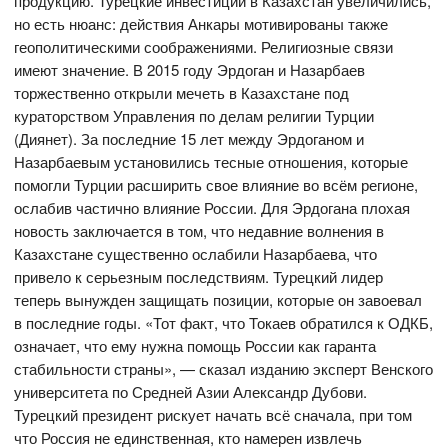
продукцию. Турецкие инвестиции в Казахстан увеличились,
но есть нюанс: действия Анкары мотивированы также
геополитическими соображениями. Религиозные связи
имеют значение. В 2015 году Эрдоган и Назарбаев
торжественно открыли мечеть в Казахстане под
кураторством Управления по делам религии Турции
(Диянет). За последние 15 лет между Эрдоганом и
Назарбаевым установились тесные отношения, которые
помогли Турции расширить свое влияние во всём регионе,
ослабив частично влияние России. Для Эрдогана плохая
новость заключается в том, что недавние волнения в
Казахстане существенно ослабили Назарбаева, что
привело к серьезным последствиям. Турецкий лидер
теперь вынужден защищать позиции, которые он завоевал
в последние годы. «Тот факт, что Токаев обратился к ОДКБ,
означает, что ему нужна помощь России как гаранта
стабильности страны», — сказал изданию эксперт Венского
университета по Средней Азии Александр Дубови.
Турецкий президент рискует начать всё сначала, при том
что Россия не единственная, кто намерен извлечь