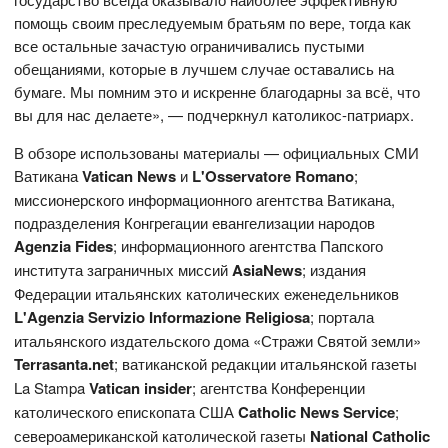
помощь своим преследуемым братьям по вере, тогда как
все остальные зачастую ограничивались пустыми
обещаниями, которые в лучшем случае оставались на
бумаге. Мы помним это и искренне благодарны за всё, что
вы для нас делаете», — подчеркнул католикос-патриарх.
В обзоре использованы материалы — официальных СМИ
Ватикана
Vatican News
и
L'Osservatore Romano
;
миссионерского информационного агентства Ватикана,
подразделения Конгрегации евангелизации народов
Agenzia Fides
; информационного агентства Папского
института заграничных миссий
AsiaNews
; издания
Федерации итальянских католических еженедельников
L'Agenzia Servizio Informazione Religiosa
; портала
итальянского издательского дома «Стражи Святой земли»
Terrasanta.net
; ватиканской редакции итальянской газеты
La Stampa
Vatican
insider
; агентства Конференции
католического епископата США
Catholic News Service
;
североамериканской католической газеты
National Catholic