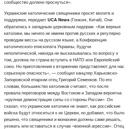
сообщество должно проснуться».
Украинские католические священники просят молитв и
поддержки, передает
UCA News
(Гонконг, Китай). Они
обратились к западным церковным лидерам. «Как верные
католики, мы ничего не имеем против русских и регулярно
проводим мессы на русском языке, а Конференция
католического епископата Украины, будучи
неполитической, никогда не высказывалась по вопросу о
том, должна ли страна вступить в НАТО или Европейский
союз. Но приготовления к вторжению представляют для нас
серьезную опасность», — сообщил канцлер Харьковско-
Запорожской епархии отец Григорий Семенков. По его
словам, большинство католиков считают, что после
провала переговоров между Востоком и Западом вероятна
«крупная демонстрация силы со стороны России». Он
сказал, что украинские католики не знают, как российские
войска будут относиться к их Церкви, но добавил, что было
решено, что священники и монахини должны сами решать,
уезжать или оставаться в случае «военной агрессии». Отец