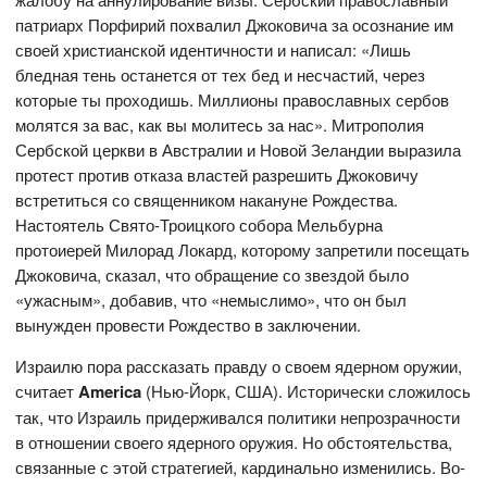
патриарх Порфирий похвалил Джоковича за осознание им
своей христианской идентичности и написал: «Лишь
бледная тень останется от тех бед и несчастий, через
которые ты проходишь. Миллионы православных сербов
молятся за вас, как вы молитесь за нас». Митрополия
Сербской церкви в Австралии и Новой Зеландии выразила
протест против отказа властей разрешить Джоковичу
встретиться со священником накануне Рождества.
Настоятель Свято-Троицкого собора Мельбурна
протоиерей Милорад Локард, которому запретили посещать
Джоковича, сказал, что обращение со звездой было
«ужасным», добавив, что «немыслимо», что он был
вынужден провести Рождество в заключении.
Израилю пора рассказать правду о своем ядерном оружии,
считает
America
(Нью-Йорк, США). Исторически сложилось
так, что Израиль придерживался политики непрозрачности
в отношении своего ядерного оружия. Но обстоятельства,
связанные с этой стратегией, кардинально изменились. Во-