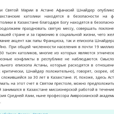
хии Святой Марии в Астане Афанасий Шнайдер опублико
ахстанские католики находятся в безопасности на ф
олики в Казахстане благодаря Богу находятся в безопасно
одолжаем праздновать святую мессу, совершать поклон
нашей стране и за гармонию в социальной жизни, чего же
мание акцент как папы Франциска, так и епископа Шнайдер
айно. При общей численности населения в почти 19 милли
50 тысяч католиков, многие из которых являются этничес
иозные конфликты в республике не наблюдаются. Смысло
ельного епископа Астаны, которые расходятся в отношен
 критически, Шнайдер положительно), говорят, скорее, о
сложившейся за 30 лет в Казахстане. И, похоже, здесь Ас
умать на этот счет в Святом престоле, можно предположит
 занимался в Казахстане миссионерской работой в течени
кария Средней Азии, ныне профессора Амвросианской академ
.