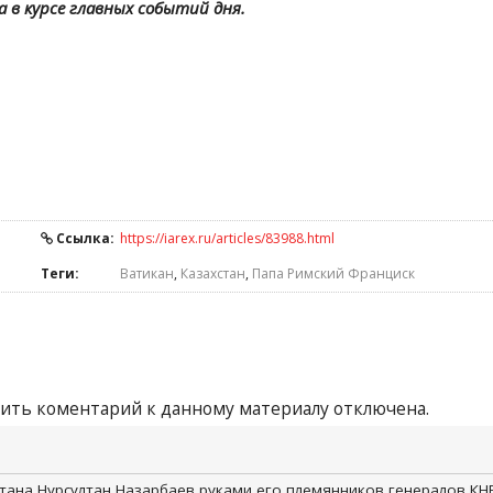
а в курсе главных событий дня.
Ссылка:
https://iarex.ru/articles/83988.html
Теги:
Ватикан
,
Казахстан
,
Папа Римский Франциск
ить коментарий к данному материалу отключена.
тана Нурсултан Назарбаев руками его племянников генералов КН