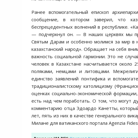
Ранее вспомогательный епископ архиепар
сообщение, в котором заверил, что каз
беспрецедентных волнений в республике. «Кат
— подчеркнул он. — В наших церквях мы пр
Святым Дарам и особенно молимся за мир в 
казахстанский народ». Обращает на себя вни
важность социальной гармонии. Это не случ
человек в Казахстане насчитывается около 2
поляками, немцами и литовцами. Межрелиг
единство заявлений понтифика и вспомогат
традиционалистскому католицизму (Франциск
оценках социально-экономической формации, 
есть над чем поработать. О том, что могут д
комментарию отца Эдоардо Канетты, который
лет, пять из них в качестве генерального ви
Милане для ватиканского портала Agenzia Fides