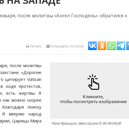
 НА ЗАПАДЕ
января, после молитвы «Ангел Господень» обратился к
Печать
Отправить по email
аря, после молитвы
захстане. «Дорогие
о цитирует Vatican
в ходе протестов,
е, есть жертвы. Я
о как можно скорее
 благодаря поиску
. Я вверяю народ
Марии, Царицы Мира
Папа Франциск. Иван Шилов © ИА REGNUM