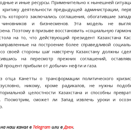
родные и иные ресурсы. Применительно к нынешней ситуац
ю критику деятельности предыдущей администрации, пер
сть которого заключались соглашения, обогатившие запа
х чиновников и бизнесменов. Эта модель не выгля
рена. Поэтому в призыве восстановить «социальную гармо
тола на то, что действующий президент Казахстана Ка
аправленные на построение более справедливой социал
 со своей стороны шаг навстречу Казахстану должны сде
асившись на пересмотр прежних соглашений, оставляв
й процент прибыли от добычи» нефти и газа.
з отца Канетты о трансформации политического кризис
езусловно, никому, кроме радикалов, не нужны подоб
ториальной целостности Казахстана и способны превра
и. Посмотрим, сможет ли Запад извлечь уроки и осозн
о.
на наш канал в
Telegram
или в
Дзен
.