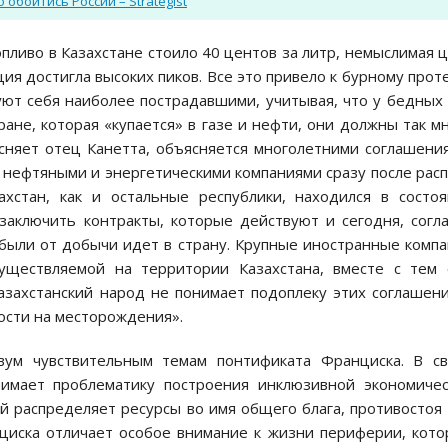
обойтись России – Strategist
опливо в Казахстане стоило 40 центов за литр, немыслимая 
ия достигла высоких пиков. Все это привело к бурному прот
уют себя наиболее пострадавшими, учитывая, что у бедных
ане, которая «купается» в газе и нефти, они должны так м
ясняет отец Канетта, объясняется многолетними соглашени
нефтяными и энергетическими компаниями сразу после рас
ахстан, как и остальные республики, находился в состо
заключить контракты, которые действуют и сегодня, согл
ыли от добычи идет в страну. Крупные иностранные комп
существляемой на территории Казахстана, вместе с тем
азахстанский народ не понимает подоплеку этих соглашен
ости на месторождения».
вум чувствительным темам понтификата Франциска. В св
днимает проблематику построения инклюзивной экономиче
й распределяет ресурсы во имя общего блага, противостоя
нциска отличает особое внимание к жизни периферии, кот