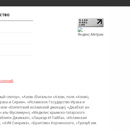
СТВО
нологий
.
 сектор», «Азов» (батальон «Азов», полк «Азов»),
рака и Сирии», «Исламское Государство Ирака и
или «Египетский исламский джихад»), «Джабхат ан-
н аль-Муслимун»), «Меджлис крымско-татарского
Таблиги Джамаат», «Лашкар-И-Тайба», «Исламская
 «АУМ Синрике», «Братство» Корчинского, «Тризуб им.