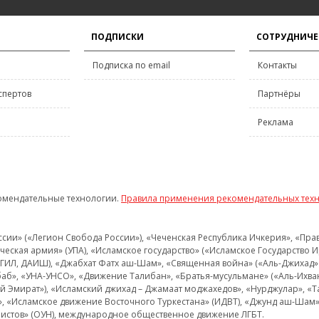
ПОДПИСКИ
СОТРУДНИЧЕ
Подписка по email
Контакты
спертов
Партнёры
Реклама
омендательные технологии.
Правила применения рекомендательных тех
и» («Легион Свобода России»), «Чеченская Республика Ичкерия», «Правый
еская армия» (УПА), «Исламское государство» («Исламское Государство И
 ИГИЛ, ДАИШ), «Джабхат Фатх аш-Шам», «Священная война» («Аль-Джихад» 
аб», «УНА-УНСО», «Движение Талибан», «Братья-мусульмане» («Аль-Ихва
кий Эмират»), «Исламский джихад – Джамаат моджахедов», «Нурджулар», «
», «Исламское движение Восточного Туркестана» (ИДВТ), «Джунд аш-Шам»,
истов» (ОУН), международное общественное движение ЛГБТ.