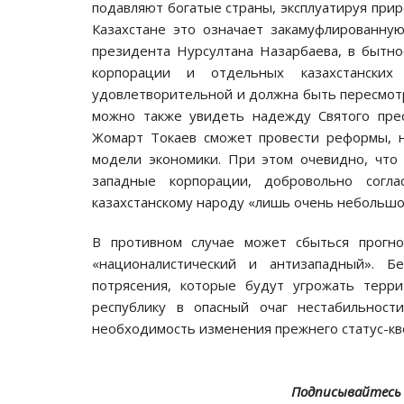
подавляют богатые страны, эксплуатируя при
Казахстане это означает закамуфлированну
президента Нурсултана Назарбаева, в бытно
корпорации и отдельных казахстански
удовлетворительной и должна быть пересмот
можно также увидеть надежду Святого прес
Жомарт Токаев сможет провести реформы, н
модели экономики. При этом очевидно, что
западные корпорации, добровольно согл
казахстанскому народу «лишь очень небольшо
В противном случае может сбыться прогно
«националистический и антизападный». Б
потрясения, которые будут угрожать терри
республику в опасный очаг нестабильност
необходимость изменения прежнего статус-кв
Подписывайтесь 