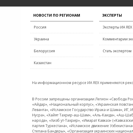
НОВОСТИ ПО РЕГИОНАМ
ЭКСПЕРТЫ
Россия
Эксперты ИА REX
Украина
Комментарии эк
Белоруссия
Стать экспертом
Казахстан
На информационном ресурсе ИА REX применяются рек
В России запрещены организации Легион «Свобода Росси
«Айдар», «Национальный корпус», «Украинская повстанч
Леванта», «Исламское Государство Ирака и Шама», ИГ,
Нусра», «Хайят Тахрир-аш-Шам», «Аль-Каида», «Аш-Шаб
народа», «Хизб ут-Тахрир», «Имарат Кавказ» («Кавказс
партия Туркестана», «Исламское движение Узбекистана
Степана Бандеры», «Организация украинских национал