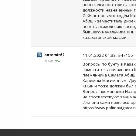
попытался повторить фоку
должности назначенный ге
Сейчас новым вождём Каз
Абиш - земеститель дирек
понять психологию господ
бывшего начальника КНБ К
казахстанской мафии...
antemir62
11.01.2022 04:33, #47155
Карма:
957
Вопросы по бунту в Казах
заместитель начальника 
племянника Самата Абиша
Каримом Масимовым. Друг
КНБ!!- и тоже должен был
Вопрос: племянники Наза
не соответствуют занима
Или они сами являлись о
https://www.politnavigator.