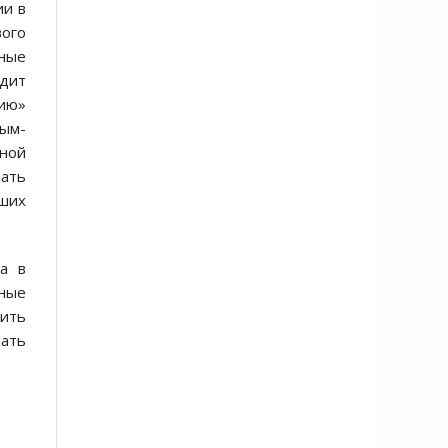
ии в
вого
дные
дит
нию»
сым-
ьной
лать
ших
а в
ные
тить
ать