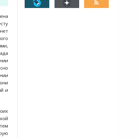
цена
есту
 нет
ного
ями,
пада
янии
асно
ании
 они
ий и
оих
ской
 тем
орую