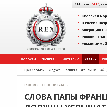
В Москве:
04:16
, 7 ав
Киевская мар
В России наз
Миграционны
Россия начин
Россия зимой
НОВОСТИ
ЭКСПЕРТЫ
ИНТЕРВЬЮ
СТАТЬИ
КН
Пресс-релизы
Telegram
Политика
Экономика
Обще
Главная
»
Все новости
»
Статьи
СЛОВА ПАПЫ ФРАНЦ