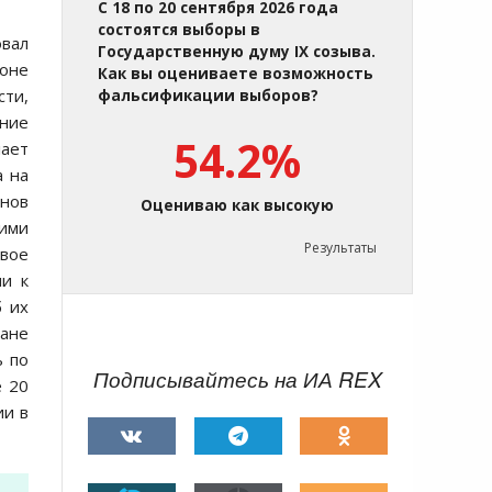
С 18 по 20 сентября 2026 года
состоятся выборы в
вал
Государственную думу IX созыва.
оне
Как вы оцениваете возможность
сти,
фальсификации выборов?
ение
54.2%
лает
а на
онов
Оцениваю как высокую
кими
Результаты
вое
ии к
б их
тане
ь по
Подписывайтесь на ИА REX
е 20
ии в