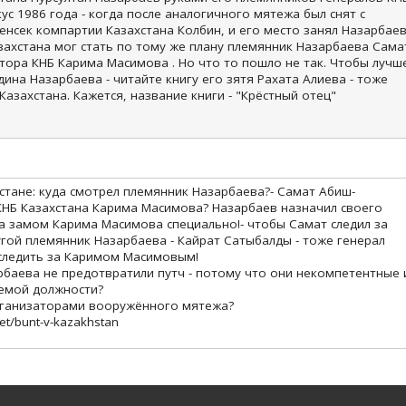
с 1986 года - когда после аналогичного мятежа был снят с
нсек компартии Казахстана Колбин, и его место занял Назарбаев
ахстана мог стать по тому же плану племянник Назарбаева Сама
тора КНБ Карима Масимова . Но что то пошло не так. Чтобы лучш
ина Назарбаева - читайте книгу его зятя Рахата Алиева - тоже
азахстана. Кажется, название книги - "Крёстный отец"
стане: куда смотрел племянник Назарбаева?- Самат Абиш-
КНБ Казахстана Карима Масимова? Назарбаев назначил своего
 замом Карима Масимова специально!- чтобы Самат следил за
ой племянник Назарбаева - Кайрат Сатыбалды - тоже генерал
 следить за Каримом Масимовым!
рбаева не предотвратили путч - потому что они некомпетентные 
емой должности?
рганизаторами вооружённого мятежа?
net/bunt-v-kazakhstan