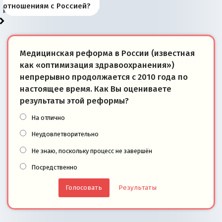
«переобувании» хозяев
суверенной экономике
Анкориджа
внутренней политике
отношениям с Россией?
моря
победители
Медицинская реформа в России (известная
как «оптимизация здравоохранения»)
непрерывно продолжается с 2010 года по
настоящее время. Как Вы оцениваете
результаты этой реформы?
На отлично
Неудовлетворительно
Не знаю, поскольку процесс не завершён
Посредственно
Результаты