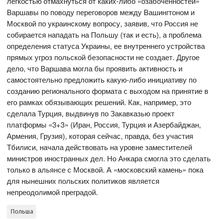
легкостью отмахнуться от каких-либо «озабоченностей»
Варшавы по поводу переговоров между Вашингтоном и
Москвой по украинскому вопросу, заявив, что Россия не
собирается нападать на Польшу (так и есть), а проблема
определения статуса Украины, ее внутреннего устройства
прямых угроз польской безопасности не создает. Другое
дело, что Варшава могла бы проявить активность и
самостоятельно предложить какую-либо инициативу по
созданию регионального формата с выходом на принятие в
его рамках обязывающих решений. Как, например, это
сделала Турция, выдвинув по Закавказью проект
платформы «3+3» (Иран, Россия, Турция и Азербайджан,
Армения, Грузия), которая сейчас, правда, без участия
Тбилиси, начала действовать на уровне заместителей
министров иностранных дел. Но Анкара смогла это сделать
только в альянсе с Москвой. А «московский камень» пока
для нынешних польских политиков является
непреодолимой преградой.
Польша