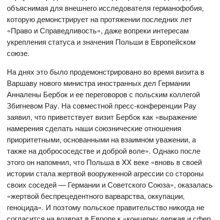
объяснимая для внешнего исследователя германофобия,
которую демонстрирует на протяжении последних лет
«Право и Справедливость», даже вопреки интересам
укрепления статуса и значения Польши в Европейском
союзе.
На днях это было продемонстрировано во время визита в
Варшаву нового министра иностранных дел Германии
Анналены Бербок и ее переговоров с польским коллегой
Збигневом Рау. На совместной пресс-конференции Рау
заявил, что приветствует визит Бербок как «выражение
намерения сделать наши союзнические отношения
приоритетными, основанными на взаимном уважении, а
также на добрососедстве и доброй воле». Однако после
этого он напомнил, что Польша в XX веке «вновь в своей
истории стала жертвой вооруженной агрессии со стороны
своих соседей — Германии и Советского Союза», оказалась
«жертвой беспрецедентного варварства, оккупации,
геноцида». И поэтому польское правительство никогда не
согласится на возврат в Европе к «концерну держав и сфер