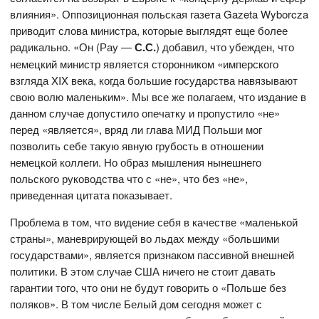
влияния». Оппозиционная польская газета Gazeta Wyborcza
приводит слова министра, которые выглядят еще более
радикально. «Он (Рау —
С.С.
) добавил, что убежден, что
немецкий министр является сторонником «имперского
взгляда XIX века, когда большие государства навязывают
свою волю маленьким». Мы все же полагаем, что издание в
данном случае допустило опечатку и пропустило «не»
перед «является», вряд ли глава МИД Польши мог
позволить себе такую явную грубость в отношении
немецкой коллеги. Но образ мышления нынешнего
польского руководства что с «не», что без «не»,
приведенная цитата показывает.
Проблема в том, что видение себя в качестве «маленькой
страны», маневрирующей во льдах между «большими
государствами», является признаком пассивной внешней
политики. В этом случае США ничего не стоит давать
гарантии того, что они не будут говорить о «Польше без
поляков». В том числе Белый дом сегодня может с