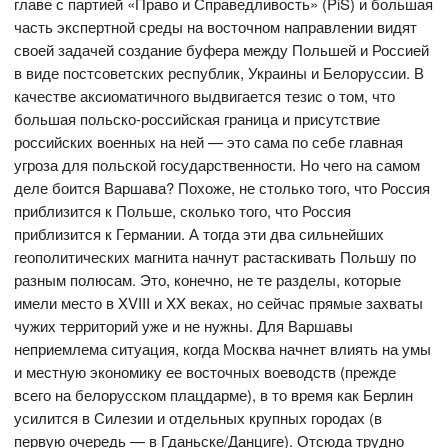
главе с партией «Право и Справедливость» (PiS) и большая
часть экспертной среды на восточном направлении видят
своей задачей создание буфера между Польшей и Россией
в виде постсоветских республик, Украины и Белоруссии. В
качестве аксиоматичного выдвигается тезис о том, что
большая польско-российская граница и присутствие
российских военных на ней — это сама по себе главная
угроза для польской государственности. Но чего на самом
деле боится Варшава? Похоже, не столько того, что Россия
приблизится к Польше, сколько того, что Россия
приблизится к Германии. А тогда эти два сильнейших
геополитических магнита начнут растаскивать Польшу по
разным полюсам. Это, конечно, не те разделы, которые
имели место в XVIII и XX веках, но сейчас прямые захваты
чужих территорий уже и не нужны. Для Варшавы
неприемлема ситуация, когда Москва начнет влиять на умы
и местную экономику ее восточных воеводств (прежде
всего на белорусском плацдарме), в то время как Берлин
усилится в Силезии и отдельных крупных городах (в
первую очередь — в Гданьске/Данциге). Отсюда трудно