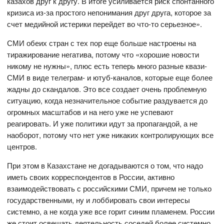
казахов друг к другу. В итоге усиливается риск спонтанного
кризиса из-за простого непонимания друг друга, которое за
счет медийной истерики перейдет во что-то серьезное».
СМИ обеих стран с тех пор еще больше настроены на
тиражирование негатива, потому что «хорошие новости
никому не нужны», плюс есть теперь много разные квази-
СМИ в виде телеграм- и ютуб-каналов, которые еще более
жадны до скандалов. Это все создает очень проблемную
ситуацию, когда незначительное событие раздувается до
огромных масштабов и на него уже не успевают
реагировать. И уже политики идут за пропагандой, а не
наоборот, потому что нет уже никаких контролирующих все
центров.
При этом в Казахстане не догадываются о том, что надо
иметь своих корреспондентов в России, активно
взаимодействовать с российскими СМИ, причем не только
государственными, ну и лоббировать свои интересы
системно, а не когда уже все горит синим пламенем. России
же стоит освещать деятельность соседей более системно