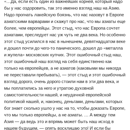
«…Да, если есть один из важнейших корней, который надо
бы у нас оздоровить, так это именно взгляд наш на Азию.
Надо прогнать лакейскую боязнь, что нас назовут в Европе
азиатскими варварами и скажут про нас, что мы азиаты еще
более, чем европейцы. Этот стыд, что нас Европа сочтет
азиатами, преследует нас уж чуть не два века. Но особенно
этот стыд усилился в нас в нынешнем, девятнадцатом веке
и дошел почти до чего-то панического, дошел до «металла
и жупела» московских купчих. Этот ошибочный стыд наш,
этот ошибочный наш взгляд на себя единственно как
только на европейцев, а не азиатов (каковыми мы никогда
не переставали пребывать), — этот стыд и этот ошибочный
взгляд дорого, очень дорого стоили нам в эти два века, и
мы поплатились за него и утратою духовной
самостоятельности нашей, и неудачной европейской
политикой нашей, и, наконец, деньгами, деньгами, которых
бог знает сколько ушло у нас на то, чтобы доказать Европе,
что мы только европейцы, а не азиаты. … А между тем
Азия — да ведь это и впрямь может быть наш исход в
нашем будущем, — опять восклицаю это! И если бы