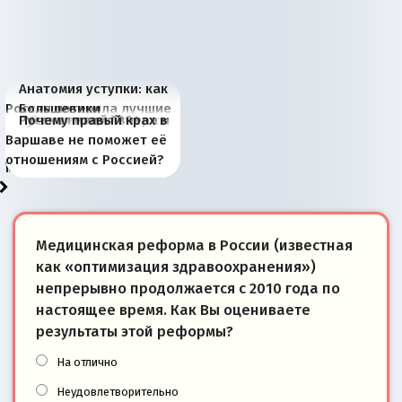
Анатомия уступки: как
Россия потеряла лучшие
Большевики
Киевская марионетка
В России назрели
Миграционный пожар
Россия начинает
Россия зимой 1904
Русская нация вчера и
Почему правый крах в
рыбопромысловые
отличаются от «Яблока»
Запада рассказала о
перемены: 15 шагов к
Европы
сбрасывать балласт
года: первые уступки во
сегодня
Варшаве не поможет её
районы Баренцева
тем, что они -
«переобувании» хозяев
суверенной экономике
Анкориджа
внутренней политике
отношениям с Россией?
моря
победители
Медицинская реформа в России (известная
как «оптимизация здравоохранения»)
непрерывно продолжается с 2010 года по
настоящее время. Как Вы оцениваете
результаты этой реформы?
На отлично
Неудовлетворительно