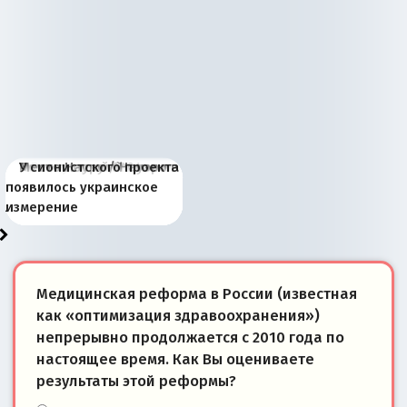
Киевская марионетка
В России назрели
Миграционный пожар
Россия начинает
Россия зимой 1904
Русская нация вчера и
Почему правый крах в
Место Науру / Науэро в
У сионистского проекта
Запада рассказала о
перемены: 15 шагов к
Европы
сбрасывать балласт
года: первые уступки во
сегодня
Варшаве не поможет её
современной истории
появилось украинское
«переобувании» хозяев
суверенной экономике
Анкориджа
внутренней политике
отношениям с Россией?
Южной Осетии
измерение
Медицинская реформа в России (известная
как «оптимизация здравоохранения»)
непрерывно продолжается с 2010 года по
настоящее время. Как Вы оцениваете
результаты этой реформы?