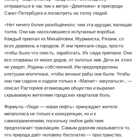
отправиться в час пик к метро «Девяткино» в пригороде
Санкт-Петербурга и посмотреть на толпу людей.
«Нет ничего более разобщённого, чем эта идущая, валящая
толпа. Они как нахохлившиеся испуганные воробьи.
Каждый приехал из Михайловки, Мурманска, Рязани, со
всех деревень и городков. И они приехали сюда, просто
чтобы было что поесть, заработать. Их сюда пригнали. Они
все оторваны от могил дедов, от золотых нив. Дети их этого
не увидят, Родины собственной. Им предопределены
клетушки ипотечные, чтобы вечные рабы они были. Чтобы
они там сидели и ходили только в «Магнит» закупаться», —
описал Растеряев атомизацию общества и выразил
скрываемую жителями городских кварталов боль.
Формула «Люди — новая нефть» принуждает жителя
мегаполиса не только к конкуренции, но и к
самоограничениям, поскольку любое действие
предполагает транзакцию. Самым дорогим оказывается то,
что природа даёт человеку бесплатно — пространство,