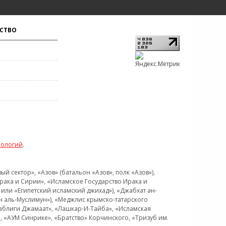
СТВО
нологий
.
 сектор», «Азов» (батальон «Азов», полк «Азов»),
рака и Сирии», «Исламское Государство Ирака и
или «Египетский исламский джихад»), «Джабхат ан-
н аль-Муслимун»), «Меджлис крымско-татарского
Таблиги Джамаат», «Лашкар-И-Тайба», «Исламская
 «АУМ Синрике», «Братство» Корчинского, «Тризуб им.