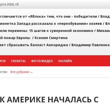
густа 2026, сб
тличаются от «Яблока» тем, что они - победители /
Влад
ионетка Запада рассказала о «переобувании» хозяев /
Вл
рели перемены: 15 шагов к суверенной экономике /
Михаи
й пожар Европы /
Ксения Смертина
ает сбрасывать балласт Анкориджа /
Владимир Павленко
ИГИ
СЮЖЕТЫ
ФОТО/ВИДЕО
ОНЛАЙН
ство
Все рубрики →
К АМЕРИКЕ НАЧАЛАСЬ С