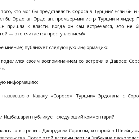
того, кто мог бы представлять Сороса в Турции? Если бы и
ал бы Эрдоган. Эрдоган, премьер-министр Турции и лидер 
СР пришла к власти. Когда он сам встречался, это не 
угой — это считается преступлением!»
ное мнение) публикует следующую информацию:
поделился своим воспоминанием со встречи в Давосе: Сор
е».
щую информацию:
 назвавшего Кавалу «Соросом Турции» Эрдогана с Соро
и Ишбашаран публикует следующий комментарий:
алась со встречи с Джорджем Соросом, который в Швейцар
вительства. После этой встречи партия Эрбакана раскололас