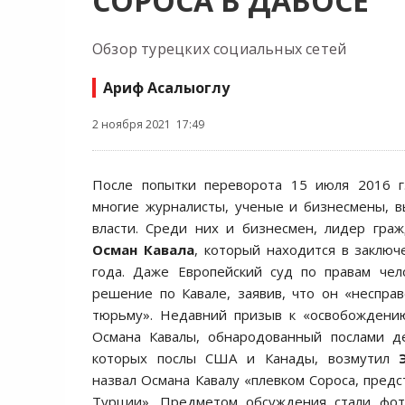
СОРОСА В ДАВОСЕ
Обзор турецких социальных сетей
Ариф Асалыоглу
2 ноября 2021 17:49
После попытки переворота 15 июля 2016 г
многие журналисты, ученые и бизнесмены, 
власти. Среди них и бизнесмен, лидер гра
Осман Кавала
, который находится в заключ
года. Даже Европейский суд по правам чел
решение по Кавале, заявив, что он «неспра
тюрьму». Недавний призыв к «освобождени
Османа Кавалы, обнародованный послами де
которых послы США и Канады, возмутил
назвал Османа Кавалу «плевком Сороса, предс
Турции». Предметом обсуждения стали фот