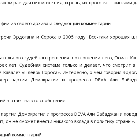
 каком рае для них может идти речь, их прогонят с пинками 
фии из своего архива и следующий комментарий:
речи Эрдогана и Сороса в 2005 году. Все-таки хорошая ш
ательного судебного решения в отношении него, Осман Ка
ех лет. Судебная система только и делает, что смотрит в
е Кавале? «Плевок Сороса». Интересно, о чем говорил Эрдог
дер партии Демократии и прогресса DEVA Али Бабадж
й в ответ на это сообщение:
 партии Демократии и прогресса DEVA Али Бабаджан и пове
ит, он не сможет внести никакого вклада в политику страны».
ющий комментарий: