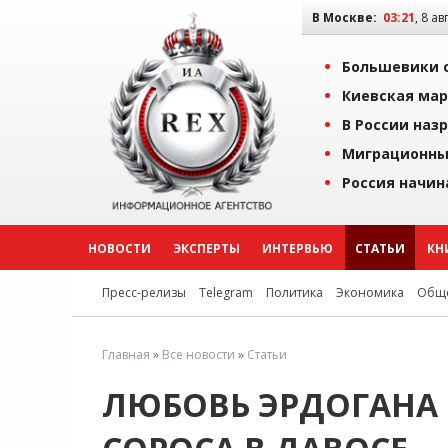
В Москве:
03:21
, 8 ав
Большевики о
Киевская мар
В России наз
Миграционны
Россия начин
НОВОСТИ
ЭКСПЕРТЫ
ИНТЕРВЬЮ
СТАТЬИ
КН
Пресс-релизы
Telegram
Политика
Экономика
Обще
Главная
»
Все новости
»
Статьи
ЛЮБОВЬ ЭРДОГАНА 