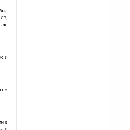
 был
ПСР,
было
ос и
сом
ии в
ь, и