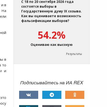
С 18 по 20 сентября 2026 года
 и в
состоятся выборы в
 На
Государственную думу IX созыва.
лели
Как вы оцениваете возможность
фальсификации выборов?
54.2%
рной
Оцениваю как высокую
Результаты
ны в
в то
и и
Подписывайтесь на ИА REX
это
росу