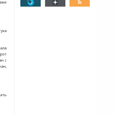
даже
тука
вала
 рот
ан с
ан,
дать