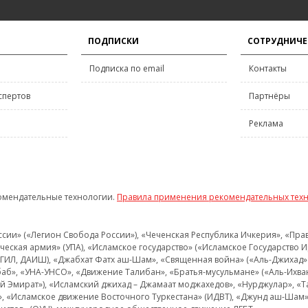
ПОДПИСКИ
СОТРУДНИЧЕ
Подписка по email
Контакты
спертов
Партнёры
Реклама
омендательные технологии.
Правила применения рекомендательных тех
и» («Легион Свобода России»), «Чеченская Республика Ичкерия», «Правый
еская армия» (УПА), «Исламское государство» («Исламское Государство И
 ИГИЛ, ДАИШ), «Джабхат Фатх аш-Шам», «Священная война» («Аль-Джихад» 
аб», «УНА-УНСО», «Движение Талибан», «Братья-мусульмане» («Аль-Ихва
кий Эмират»), «Исламский джихад – Джамаат моджахедов», «Нурджулар», «
», «Исламское движение Восточного Туркестана» (ИДВТ), «Джунд аш-Шам»,