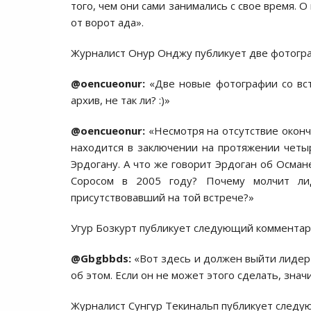
того, чем они сами занимались с свое время. О
от ворот ада».
Журналист Онур Онджу публикует две фотогра
@oencueonur:
«Две новые фотографии со вст
архив, не так ли? :)»
@oencueonur:
«Несмотря на отсутствие оконч
находится в заключении на протяжении четыр
Эрдогану. А что же говорит Эрдоган об Осман
Соросом в 2005 году? Почему молчит ли
присутствовавший на той встрече?»
Угур Бозкурт публикует следующий комментари
@Gbgbbds:
«Вот здесь и должен выйти лидер
об этом. Если он не может этого сделать, знач
Журналист Сунгур Текинальп публикует следу