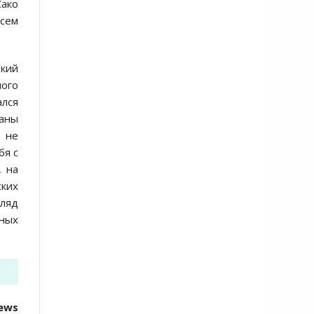
Сако
всем
цкий
ого
ался
заны
, не
бя с
, на
ских
гляд
дных
ews