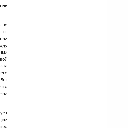
и не
а по
сть
т ли
боду
тими
вой
кана
шего
«Бог
 что
очли
рует
ции
йнер