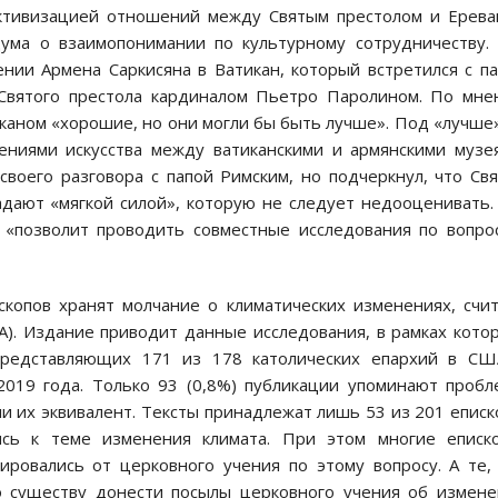
активизацией отношений между Святым престолом и Ерев
ума о взаимопонимании по культурному сотрудничеству.
нии Армена Саркисяна в Ватикан, который встретился с п
Святого престола кардиналом Пьетро Паролином. По мн
каном «хорошие, но они могли бы быть лучше». Под «лучше
ениями искусства между ватиканскими и армянскими музе
воего разговора с папой Римским, но подчеркнул, что Св
адают «мягкой силой», которую не следует недооценивать.
 «позволит проводить совместные исследования по вопро
скопов хранят молчание о климатических изменениях, счи
А). Издание приводит данные исследования, в рамках кото
 представляющих 171 из 178 католических епархий в С
2019 года. Только 93 (0,8%) публикации упоминают проб
и их эквивалент. Тексты принадлежат лишь 53 из 201 еписк
сь к теме изменения климата. При этом многие еписко
ировались от церковного учения по этому вопросу. А те,
по существу донести посылы церковного учения об измен