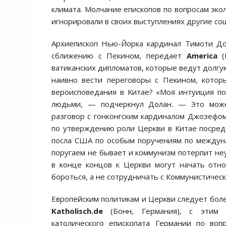
климата. Молчание епископов по вопросам эко
игнорировали в своих выступлениях другие со
Архиепископ Нью-Йорка кардинал Тимоти До
сближению с Пекином, передает
America
(
ватиканских дипломатов, которые ведут долгую
наивно вести переговоры с Пекином, котор
вероисповедания в Китае? «Моя интуиция по
людьми, — подчеркнул Долан. — Это може
разговор с гонконгским кардиналом Джозефом
по утверждению роли Церкви в Китае посред
посла США по особым поручениям по междуна
поругаем не бывает и коммунизм потерпит не
в конце концов к Церкви могут начать отно
бороться, а не сотрудничать с Коммунистическ
Европейским политикам и Церкви следует боле
Katholisch.de
(Бонн, Германия), с этим 
католического епископата Германии по воп