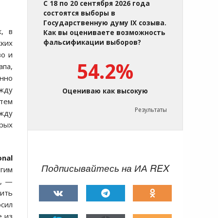
С 18 по 20 сентября 2026 года
состоятся выборы в
Государственную думу IX созыва.
, в
Как вы оцениваете возможность
ких
фальсификации выборов?
во и
54.2%
апа,
анно
ежду
Оцениваю как высокую
 тем
Результаты
ежду
орых
onal
Подписывайтесь на ИА REX
гим
с, —
лить
осил
е из