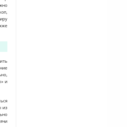
ажно
коп,
миру
кже
шить
ение
ьно,
х» и
ться
ы из
льно
сячи