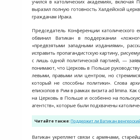
учился в католических академиях, включая 
выразил полную готовность Халдейской церкв
гражданам Ирака.
Председатель Конференции католического е
обвинил Ватикан в поддержании «ложног
«предвзятыми западными изданиями», расс
исправить пропагандистскую картину, рисуему
с лишь одной политической партией, — заяв
понимают, что Церковь в Польше руководствуе
левыми, правыми или центром, но стремимся
который не способны политики». Слова арх
епископов в Рим в рамках визита ad limina. Ка
на Церковь в Польше и особенно на польску
агентств», которые были подхвачены католиче
Читайте также
:
Поддержит ли Ватикан венгерски
Ватикан укрепляет связи с армянами, старе