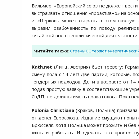
Вильмер. «Европейский союз не должен вести 
выстраивать отношения «проактивно» на основ
и «Церковь может сыграть в этом важную с
выразил озабоченность по поводу религио
китайской внешнеполитической деятельности.
Читайте также
:
Страны ЕС теряют энергетический
Kath.net
(Линц, Австрия) бьет тревогу: Гер
смену пола с 14 лет! Две партии, которые, 
гендерных подходов. Дети в возрасте от 14
подав простую заявку в соответствующие учре
СвДП, не должны иметь права голоса. Пока не
Polonia Christiana
(Краков, Польша) призвала
от денег Евросоюза. Издание смущают попыт
Брюсселя. Хотя Польша может прожить и без 
жить и работать. И сделать это просто: н