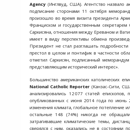
Agency
(Инглвуд, США). Агентство назвало 
подписание сторонами 11 октября меморанд
произошло во время визита президента Арме
Франциском и государственным секретарем 
Саркисяна, отношения между Ереваном и Вати
имеет в виду перспективы обмена произвед
Президент не стал разглашать подробности с
престол в целом и понтифик в частности обл
отметил Саркисян, подписанный меморандум
представляющим исторический интерес».
Большинство американских католических епи
National Catholic Reporter
(Канзас-Сити, СШ
анализировались 12 077 статей епископов,
опубликованных с июня 2014 года по июнь 
изменения климата, глобальное потепление ил
остальные 148 (74%) никогда не обращали
затрагивавшие климатические темы, дистанц
сверялся с ним, оказались не в состоянии 