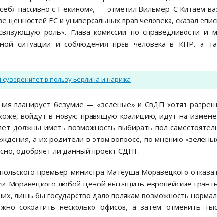
себя пассивно с Пекином», — отметил Вильмер. С Китаем в
е ценностей ЕС и универсальных прав человека, сказал епис
вязующую роль». Глава комиссии по справедливости и 
зной ситуации и соблюдения прав человека в КНР, а та
 суверенитет в пользу Берлина и Парижа
мания планирует безумие — «зеленые» и СвДП хотят разре
похоже, войдут в новую правящую коалицию, идут на измен
 лет должны иметь возможность выбирать пол самостоятел
ждения, а их родители в этом вопросе, по мнению «зелены
ясно, одобряет ли данный проект СДПГ.
 польского премьер-министра Матеуша Моравецкого отказа
ки Моравецкого любой ценой вытащить европейские грант
них, лишь бы государство дало полякам возможность норма
ужно сократить несколько офисов, а затем отменить ты