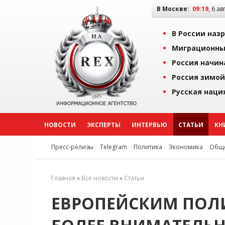
В Москве:
09:19
, 6 ав
В России наз
Миграционны
Россия начин
Россия зимой
Русская наци
НОВОСТИ
ЭКСПЕРТЫ
ИНТЕРВЬЮ
СТАТЬИ
КН
Пресс-релизы
Telegram
Политика
Экономика
Обще
Главная
»
Все новости
»
Статьи
ЕВРОПЕЙСКИМ ПОЛИ