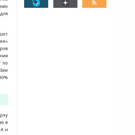
ываю
 для
ишет
рее»
оров
ния
т по
udaw
 90%
рху
ию в
ША и