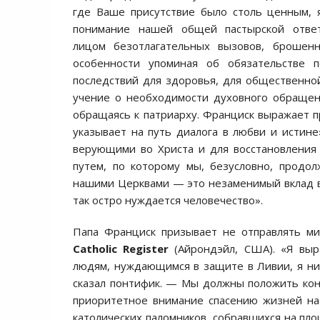
где Ваше присутствие было столь ценным, 
понимание нашей общей пастырской ответ
лицом безотлагательных вызовов, брошенн
особенности упоминая об обязательстве 
последствий для здоровья, для общественно
учение о необходимости духовного обращен
обращаясь к патриарху. Франциск выражает п
указывает на путь диалога в любви и истин
верующими во Христа и для восстановления
путем, по которому мы, безусловно, продо
нашими Церквами — это незаменимый вклад в
так остро нуждается человечество».
Папа Франциск призывает не отправлять м
Catholic
Register
(Айрондэйл, США). «Я выр
людям, нуждающимся в защите в Ливии, я ник
сказал понтифик. — Мы должны положить ко
приоритетное внимание спасению жизней на 
католических паломников, собравшихся на пло