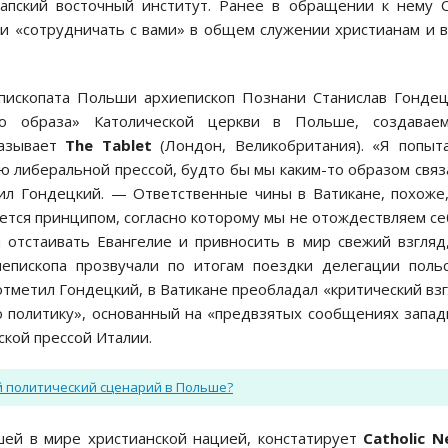
Папский восточный институт. Ранее в обращении к нему 
и «сотрудничать с вами» в общем служении христианам и 
пископата Польши архиепископ Познани Станислав Гонде
о образа» Католической церкви в Польше, создаваем
казывает
The Tablet
(Лондон, Великобритания). «Я попыт
ю либеральной прессой, будто бы мы каким-то образом свя
ил Гондецкий. — Ответственные чины в Ватикане, похоже
тся принципом, согласно которому мы не отождествляем се
 отстаивать Евангелие и привносить в мир свежий взгляд
иепископа прозвучали по итогам поездки делегации поль
к отметил Гондецкий, в Ватикане преобладал «критический вз
ю политику», основанный на «предвзятых сообщениях запа
ской прессой Италии.
й политический сценарий в Польше?
йшей в мире христианской нацией, констатирует
Catholic
N