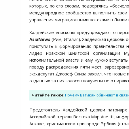
которых, по его словам, подверглись «бесчел
международное сообщество выполнить свои 
управления миграционными потоками в Ливии 
Халдейские епископы предупреждают о персп
AsiaNews
(Рим, Италия). Халдейская церковь 
приступить к формированию правительства н
лидер иракской шиитской организации М
исполнительной власти и ему нужно вступать
поводу распределения пяти мест, зарезерви
экс-депутат Джозеф Слива заявил, что новые 
отданных за них голосов получены не от иракск
Читайте также
:
Почему Ватикан обвиняют в связ
Предстоятель Халдейской церкви патриарх
Ассирийской церкви Востока Мар Аве III, инф
Анкаве, христианском пригороде Эрбиля (сто