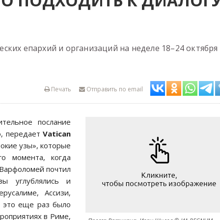
О ПОДХОДИТЬ К ДИАЛОГ
ских епархий и организаций на неделе 18–24 октября
Печать
Отправить по email
ительное послание
ю, передает
Vatican
бокие узы», которые
го момента, когда
 Варфоломей почтил
зы углублялись и
усалиме, Ассизи,
к это еще раз было
роприятиях в Риме,