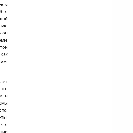
аном
 Это
апой
ению
» он
ями.
ятой
 Как
сам,
тает
рого
ША и
лемы
опа,
пы,
 кто
ении