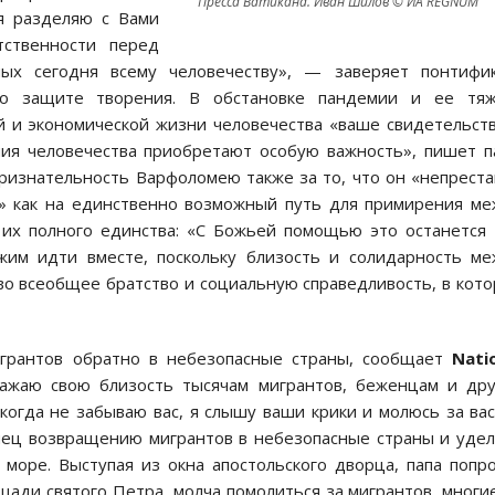
Пресса Ватикана. Иван Шилов © ИА REGNUM
я разделяю с Вами
ственности перед
ых сегодня всему человечеству», — заверяет понтифик
по защите творения. В обстановке пандемии и ее тяж
й и экономической жизни человечества «ваше свидетельст
ия человечества приобретают особую важность», пишет п
ризнательность Варфоломею также за то, что он «непрест
е» как на единственно возможный путь для примирения м
 их полного единства: «С Божьей помощью это останется
лжим идти вместе, поскольку близость и солидарность м
о всеобщее братство и социальную справедливость, в кот
игрантов обратно в небезопасные страны, сообщает
Nati
ажаю свою близость тысячам мигрантов, беженцам и дру
огда не забываю вас, я слышу ваши крики и молюсь за ва
нец возвращению мигрантов в небезопасные страны и уде
море. Выступая из окна апостольского дворца, папа попр
щади святого Петра, молча помолиться за мигрантов, многи