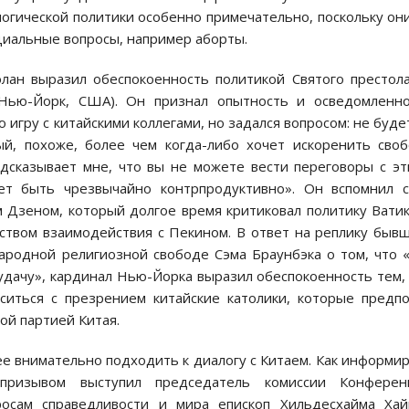
логической политики особенно примечательно, поскольку он
циальные вопросы, например аборты.
лан выразил обеспокоенность политикой Святого престол
Нью-Йорк, США). Он признал опытность и осведомленно
 игру с китайскими коллегами, но задался вопросом: не буде
ый, похоже, более чем когда-либо хочет искоренить сво
дсказывает мне, что вы не можете вести переговоры с э
т быть чрезвычайно контрпродуктивно». Он вспомнил с
 Дзеном, который долгое время критиковал политику Вати
ством взаимодействия с Пекином. В ответ на реплику быв
родной религиозной свободе Сэма Браунбэка о том, что 
удачу», кардинал Нью-Йорка выразил обеспокоенность тем,
ситься с презрением китайские католики, которые предп
ой партией Китая.
е внимательно подходить к диалогу с Китаем. Как информи
призывом выступил председатель комиссии Конферен
росам справедливости и мира епископ Хильдесхайма Ха