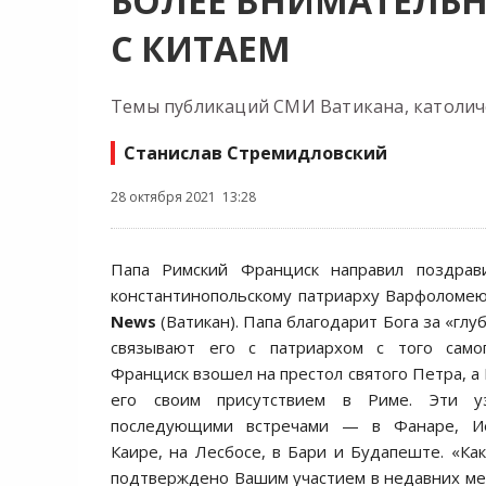
БОЛЕЕ ВНИМАТЕЛЬН
С КИТАЕМ
Темы публикаций СМИ Ватикана, католиче
Станислав Стремидловский
28 октября 2021 13:28
Папа Римский Франциск направил поздрав
константинопольскому патриарху Варфоломе
News
(Ватикан). Папа благодарит Бога за «глу
связывают его с патриархом с того само
Франциск взошел на престол святого Петра, а
его своим присутствием в Риме. Эти у
последующими встречами — в Фанаре, Иер
Каире, на Лесбосе, в Бари и Будапеште. «Ка
подтверждено Вашим участием в недавних ме