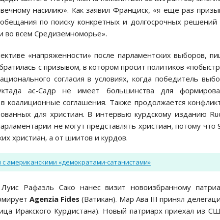
овечному насилию». Как заявил Франциск, «я еще раз приз
обещания по поиску конкретных и долгосрочных решений
и во всем Средиземноморье».
ективе «напряженности» после парламентских выборов, п
обратилась с призывом, в котором просит политиков «побыст
ационального согласия в условиях, когда победитель выб
уктада ас-Садр не имеет большинства для формирова
 в коалиционные соглашения. Также продолжается конфлик
рованных для христиан. В интервью курдскому изданию R
парламентарии не могут представлять христиан, потому что
их христиан, а от шиитов и курдов.
и с американскими «демократами-сатанистами»
 Луис Рафаэль Сако нанес визит новоизбранному патриа
ормирует
Agenzia Fides
(Ватикан). Мар Ава III принял делегац
лица Иракского Курдистана). Новый патриарх приехал из С