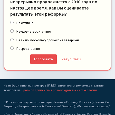
непрерывно продолжается с 2010 года по
настоящее время. Как Вы оцениваете
результаты этой реформы?
На отлично
Неудовлетворительно
Не знаю, поскольку процесс не завершён
Посредственно
Результаты
На информационном ресурсе ИА REX применяются рекомендательные
технологии.
Правила применения рекомендательных технологий
.
В России запрещены организации Легион «Свобода России» («Легион Свобода
Тахрир», «Имарат Кавказ» («Кавказский Эмират»), «Исламский джихад – Дж
«Голос Америки», «Левада-Центр», «Idel.Реалии», Кавказ.Реалии, Крым.Реал