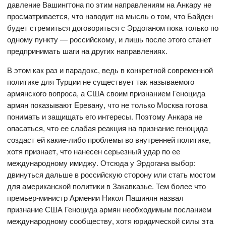
давление Вашингтона по этим направлениям на Анкару не
просматривается, что наводит на мысль о том, что Байден
будет стремиться договориться с Эрдоганом пока только по
одному пункту — российскому, и лишь после этого станет
предпринимать шаги на других направлениях.
В этом как раз и парадокс, ведь в конкретной современной
политике для Турции не существует так называемого
армянского вопроса, а США своим признанием Геноцида
армян показывают Еревану, что не только Москва готова
понимать и защищать его интересы. Поэтому Анкара не
опасаться, что ее слабая реакция на признание геноцида
создаст ей какие-либо проблемы во внутренней политике,
хотя признает, что нанесен серьезный удар по ее
международному имиджу. Отсюда у Эрдогана выбор:
двинуться дальше в российскую сторону или стать мостом
для американской политики в Закавказье. Тем более что
премьер-министр Армении Никол Пашинян назвал
признание США Геноцида армян необходимым посланием
международному сообществу, хотя юридической силы эта