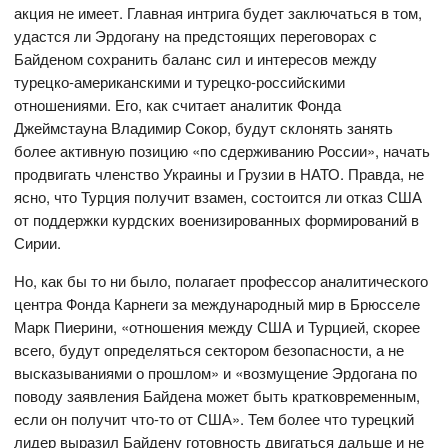
акция не имеет. Главная интрига будет заключаться в том,
удастся ли Эрдогану на предстоящих переговорах с
Байденом сохранить баланс сил и интересов между
турецко-американскими и турецко-российскими
отношениями. Его, как считает аналитик Фонда
Джеймстауна Владимир Сокор, будут склонять занять
более активную позицию «по сдерживанию России», начать
продвигать членство Украины и Грузии в НАТО. Правда, не
ясно, что Турция получит взамен, состоится ли отказ США
от поддержки курдских военизированных формирований в
Сирии.
Но, как бы то ни было, полагает профессор аналитического
центра Фонда Карнеги за международный мир в Брюсселe
Марк Пиерини, «отношения между США и Турцией, скорее
всего, будут определяться сектором безопасности, а не
высказываниями о прошлом» и «возмущение Эрдогана по
поводу заявления Байдена может быть кратковременным,
если он получит что-то от США». Тем более что турецкий
лидер выразил Байдену готовность двигаться дальше и не