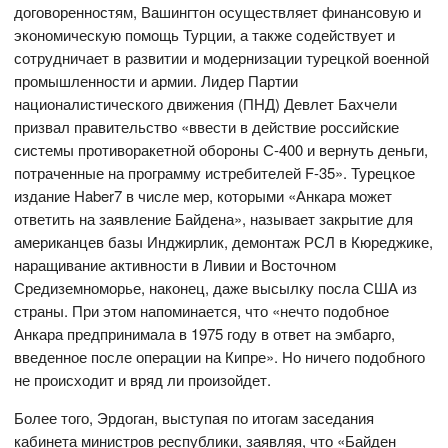
договоренностям, Вашингтон осуществляет финансовую и
экономическую помощь Турции, а также содействует и
сотрудничает в развитии и модернизации турецкой военной
промышленности и армии. Лидер Партии
националистического движения (ПНД) Девлет Бахчели
призвал правительство «ввести в действие российские
системы противоракетной обороны С-400 и вернуть деньги,
потраченные на программу истребителей F-35». Турецкое
издание Haber7 в числе мер, которыми «Анкара может
ответить на заявление Байдена», называет закрытие для
американцев базы Инджирлик, демонтаж РСЛ в Кюреджике,
наращивание активности в Ливии и Восточном
Средиземноморье, наконец, даже высылку посла США из
страны. При этом напоминается, что «нечто подобное
Анкара предпринимала в 1975 году в ответ на эмбарго,
введенное после операции на Кипре». Но ничего подобного
не происходит и вряд ли произойдет.
Более того, Эрдоган, выступая по итогам заседания
кабинета министров республики, заявляя, что «Байден