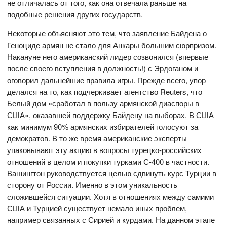
не отличалась от того, как она отвечала раньше на
подобные решения других государств.
Некоторые объясняют это тем, что заявление Байдена о
Геноциде армян не стало для Анкары большим сюрпризом.
Накануне него американский лидер созвонился (впервые
после своего вступления в должность!) с Эрдоганом и
оговорил дальнейшие правила игры. Прежде всего, упор
делался на то, как подчеркивает агентство Reuters, что
Белый дом «сработал в пользу армянской диаспоры в
США», оказавшей поддержку Байдену на выборах. В США
как минимум 90% армянских избирателей голосуют за
демократов. В то же время американские эксперты
упаковывают эту акцию в вопросы турецко-российских
отношений в целом и покупки турками С-400 в частности.
Вашингтон руководствуется целью сдвинуть курс Турции в
сторону от России. Именно в этом уникальность
сложившейся ситуации. Хотя в отношениях между самими
США и Турцией существует немало иных проблем,
например связанных с Сирией и курдами. На данном этапе