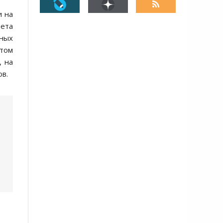
и на
вета
тных
нтом
, на
ов.