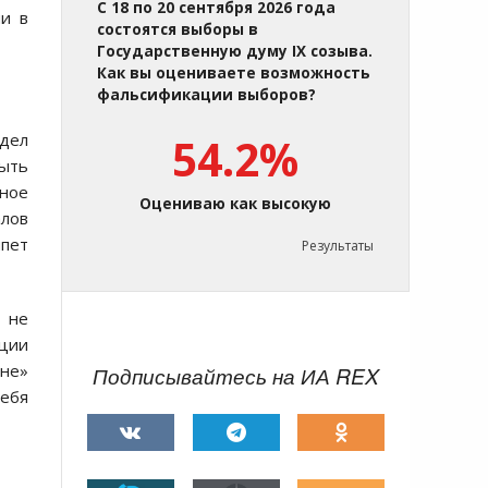
С 18 по 20 сентября 2026 года
ии в
состоятся выборы в
Государственную думу IX созыва.
Как вы оцениваете возможность
фальсификации выборов?
 дел
54.2%
рыть
нное
Оцениваю как высокую
алов
ипет
Результаты
а не
ации
не»
Подписывайтесь на ИА REX
ебя