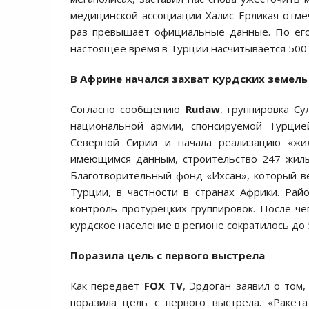
медицинской ассоциации Халис Ерликая отме
раз превышает официальные данные. По его
настоящее время в Турции насчитывается 500 
В Африне начался захват курдских земель
Согласно сообщению
Rudaw
, группировка С
национальной армии, спонсируемой Турцие
Северной Сирии и начала реализацию «жи
имеющимся данным, строительство 247 жилы
Благотворительный фонд «Ихсан», который в
Турции, в частности в странах Африки. Ра
контроль протурецких группировок. После че
курдское население в регионе сократилось до
Поразила цель с первого выстрела
Как передает
FOX TV
, Эрдоган заявил о том,
поразила цель с первого выстрела. «Ракет