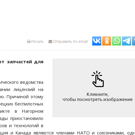
Печать
Отправить по email
рт запчастей для
ического ведомства
ании лицензий на
ию. Причиной этому
рецких беспилотных
ликте в Нагорном
нады приостановило
ров и технологий в
ция и Канада являются членами НАТО и союзниками, од