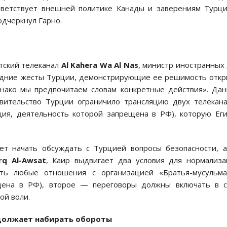
тветствует внешней политике Канады и заверениям Турц
одчеркнул Гарно.
етский телеканал
Al Kahera Wa Al Nas
, министр иностранных
ледние жесты Турции, демонстрирующие ее решимость отк
днако мы предпочитаем словам конкретные действия». Да
авительство Турции ограничило трансляцию двух телекан
ция, деятельность которой запрещена в РФ), которую Ег
чет начать обсуждать с Турцией вопросы безопасности, 
rq Al-Awsat
, Каир выдвигает два условия для нормализ
ть любые отношения с организацией «Братья-мусульма
ещена в РФ), второе — переговоры должны включать в с
ой воли.
олжает набирать обороты