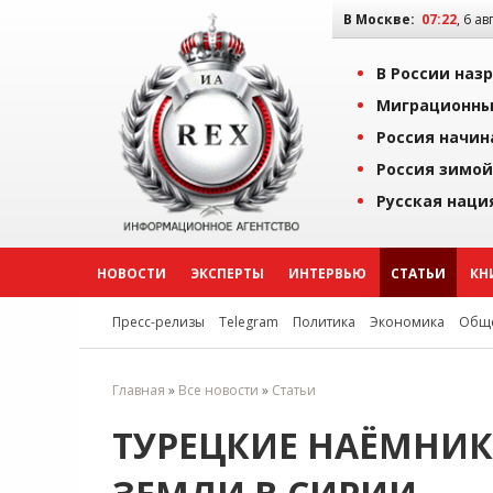
В Москве:
07:22
, 6 ав
В России наз
Миграционны
Россия начин
Россия зимой
Русская наци
НОВОСТИ
ЭКСПЕРТЫ
ИНТЕРВЬЮ
СТАТЬИ
КН
Пресс-релизы
Telegram
Политика
Экономика
Обще
Главная
»
Все новости
»
Статьи
ТУРЕЦКИЕ НАЁМНИК