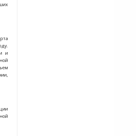
вших
рта
оду.
и и
нной
бъем
нии,
еции
ной