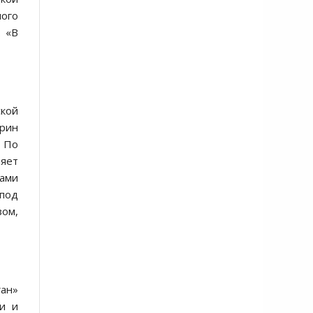
ного
. «В
ской
рин
 По
ляет
лами
 под
зом,
ган»
ми и