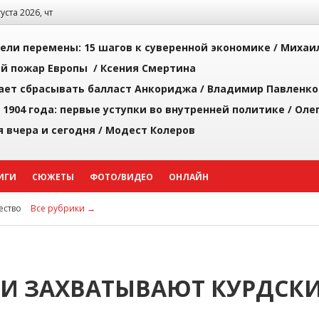
густа 2026, чт
рели перемены: 15 шагов к суверенной экономике /
Михаи
й пожар Европы /
Ксения Смертина
ает сбрасывать балласт Анкориджа /
Владимир Павленко
 1904 года: первые уступки во внутренней политике /
Оле
я вчера и сегодня /
Модест Колеров
ИГИ
СЮЖЕТЫ
ФОТО/ВИДЕО
ОНЛАЙН
ство
Все рубрики →
И ЗАХВАТЫВАЮТ КУРДСК