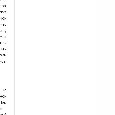
ара.
ржка
мной
что
ашу
жет
мках
а мы
авим
йба,
. По
сной
 Нам
ти в
цкой