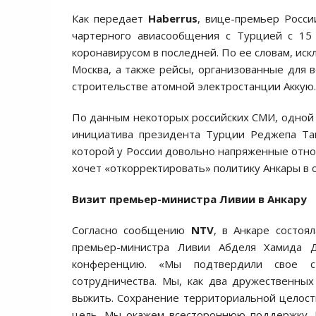
Как передает
Haberrus
, вице-премьер Росси
чартерного авиасообщения с Турцией с 15 
коронавирусом в последней. По ее словам, ис
Москва, а также рейсы, организованные для 
строительстве атомной электростанции Аккую.
По данным некоторых российских СМИ, одной 
инициатива президента Турции Реджепа Тай
которой у России довольно напряженные отнош
хочет «откорректировать» политику Анкары в
Визит премьер-министра Ливии в Анкару
Согласно сообщению
NTV
, в Анкаре состоя
премьер-министра Ливии Абделя Хамида Д
конференцию. «Мы подтвердили свое с
сотрудничества. Мы, как два дружественны
выжить. Сохранение территориальной целост
цель. Мы окажем всестороннюю поддержку. В