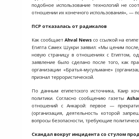
подобное использование технологий не соо
отношении их конечного использования», — п
ПСР отказалась от радикалов
Как сообщает
Ahval News
со ссылкой на егип
Египта Самех Шукри заявил: «Мы ценим пос
новую страницу в отношениях с Египтом, о
заявление было сделано после того, как пр
организации «Братья-мусульмане» (организа
признал террористической.
По данным египетского источника, Каир хо
политики. Согласно сообщению газеты
Asha
отношений с Анкарой: первое — прекрати
(организация, деятельность которой запр
вопросы безопасности, требующие политическ
Скандал вокруг инцидента
со стулом
прод