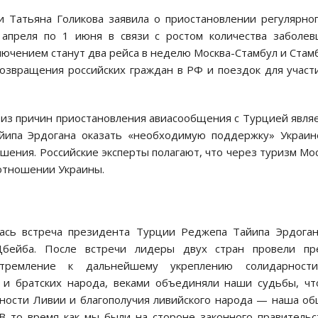
и Татьяна Голикова заявила о приостановлении регулярно
апреля по 1 июня в связи с ростом количества заболе
ключением станут два рейса в неделю Москва-Стамбул и Стам
возвращения российских граждан в РФ и поездок для участ
из причин приостановления авиасообщения с Турцией явля
ипа Эрдогана оказать «необходимую поддержку» Украин
ения. Российские эксперты полагают, что через туризм Мо
 отношении Украины.
лась встреча президента Турции Реджепа Тайипа Эрдога
бейба. После встречи лидеры двух стран провели пре
тремление к дальнейшему укреплению солидарност
х и братских народа, веками объединяли наши судьбы, ч
ности Ливии и благополучия ливийского народа — наша о
 то время как мы были на стороне законного правительс