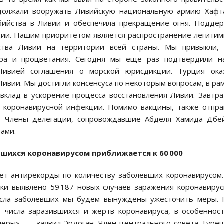
одолжали вооружать Ливийскую национальную армию Хафт
ийства в Ливии и обеспечила прекращение огня. Подде
ции. Нашим приоритетом является распространение легити
ства Ливии на территории всей страны. Мы привыкли, 
ира и процветания. Сегодня мы еще раз подтвердили н
Ливией соглашения о морской юрисдикции. Турция ока
вии. Мы достигли консенсуса по некоторым вопросам, в ра
вклад в ускорение процесса восстановления Ливии. Завтр
 коронавирусной инфекции. Помимо вакцины, также отпр
. Члены делегации, сопровождавшие Абделя Хамида Дбе
гами.
шихся коронавирусом
приближается к 60 000
ьет антирекорды по количеству заболевших коронавирусом
ки выявлено 59 187 новых случаев заражения коронавиру
исла заболевших мы будем вынуждены ужесточить меры.
 числа заразившихся и жертв коронавируса, в особеннос
 меры», — заявил Эрдоган. Член центрального совета Туре