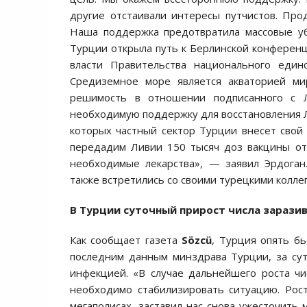
другие отстаивали интересы путчистов. Пр
Наша поддержка предотвратила массовые уб
Турции открыла путь к Берлинской конферен
власти Правительства национального един
Средиземное море является акваторией м
решимость в отношении подписанного с 
необходимую поддержку для восстановления Ли
которых частный сектор Турции внесет свой 
передадим Ливии 150 тысяч доз вакцины от
необходимые лекарства», — заявил Эрдоган
также встретились со своими турецкими колле
В Турции суточный прирост числа
заразив
Как сообщает газета
Sözcü
, Турция опять б
последним данным минздрава Турции, за сут
инфекцией. «В случае дальнейшего роста ч
необходимо стабилизировать ситуацию. Рост
мегаполисах, заставил нас снова ужесточить