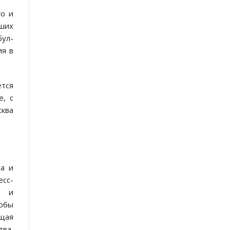
го и
вших
бул-
ия в
ется
е, с
сква
на и
сс-
и и
тобы
бщая
тва,