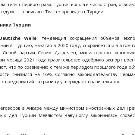
ла цель с первого раза. Турция вошла в число стран, освои
оздух», — написал в Twitter президент Турции.
хники Турции
Deutsche Welle
, тенденция сокращения объемов экспо
и в Турцию, начатая в 2020 году, сохраняется и в этом г
т Левой партии Севим Дагделен, министерство экономик
три месяца 2021 года правительство одобрило экспорт вое
ают, что по сравнению с тем же периодом прошлого года о
сти снизился на 16%. Согласно законодательству Герма
х предприятий за границу утверждает правительство.
реговоров в Анкаре между министром иностранных дел Гр
ых дел Турции Мевлютом Чавушоглу закончилась словес