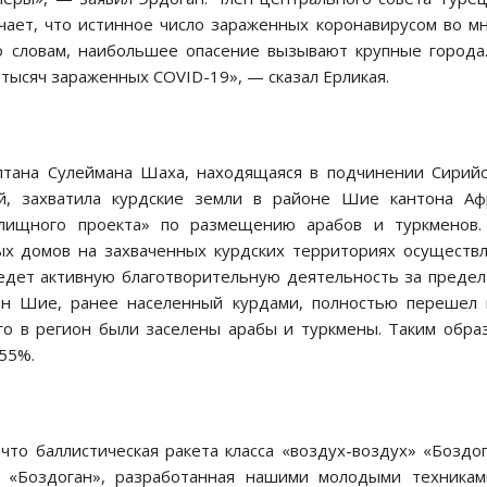
чает, что истинное число зараженных коронавирусом во м
 словам, наибольшее опасение вызывают крупные города
тысяч зараженных COVID-19», — сказал Ерликая.
ултана Сулеймана Шаха, находящаяся в подчинении Сирий
й, захватила курдские земли в районе Шие кантона Аф
лищного проекта» по размещению арабов и туркменов.
х домов на захваченных курдских территориях осуществ
едет активную благотворительную деятельность за преде
йон Шие, ранее населенный курдами, полностью перешел
го в регион были заселены арабы и туркмены. Таким обра
 55%.
 что баллистическая ракета класса «воздух-воздух» «Боздо
а «Боздоган», разработанная нашими молодыми техника