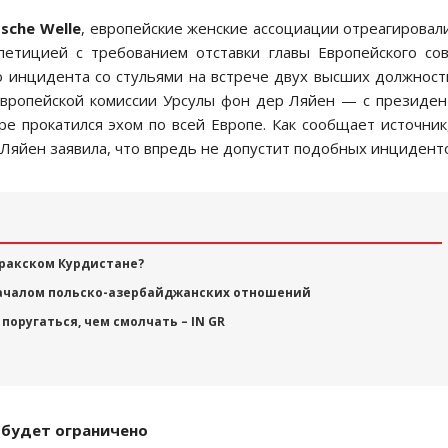
sche Welle
, европейские женские ассоциации отреагировал
петицией с требованием отставки главы Европейского со
о инцидента со стульями на встрече двух высших должнос
Европейской комиссии Урсулы фон дер Ляйен — с президе
 прокатился эхом по всей Европе. Как сообщает источник
р Ляйен заявила, что впредь не допустит подобных инцидент
Иракском Курдистане?
началом польско-азербайджанских отношений
поругаться, чем смолчать – IN GR
 будет ограничено