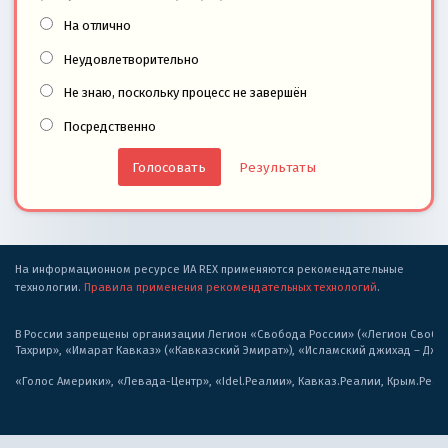
На отлично
Неудовлетворительно
Не знаю, поскольку процесс не завершён
Посредственно
Результаты
На информационном ресурсе ИА REX применяются рекомендательные
технологии.
Правила применения рекомендательных технологий
.
В России запрещены организации Легион «Свобода России» («Легион Свобода
Тахрир», «Имарат Кавказ» («Кавказский Эмират»), «Исламский джихад – Дж
«Голос Америки», «Левада-Центр», «Idel.Реалии», Кавказ.Реалии, Крым.Реал