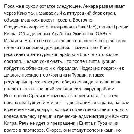
Пока же в сухом остатке следующее. Анкара разваливает
через Каир так называемый антитурецкий блок стран,
объединившихся вокруг проекта Восточно-
Средиземноморского газопровода (EastMed), в лице Греции,
Кипра, Объединенных Арабских Эмиратов (ОАЭ) и
Израиля. Но это не обязательно совершится посредством
сделки по морской демаркации. Помимо того, Каир
разбивает и антитурецкий арабский блок, в котором он
состоял. Нельзя исключать, что после Египта Турция
пойдет на сближение и с Израилем. Недавние подвижки в
диалоге президентов Франции и Турции, а также
регулярные греко-турецкие обсуждения дают основание
полагать, что нынешний расклад сил вокруг проблем
Восточного Средиземноморья стал меняться. По всем
признакам Турция и Египет — две значимые страны, начали
в регионе «новую игру», которая объективно ставит палки в
колеса альянсу Греции и греческой администрации Южного
Кипра. Речь не идет о превращении Египта и Турции из
врагов в партнеров. Скорее, они станут соперниками, но