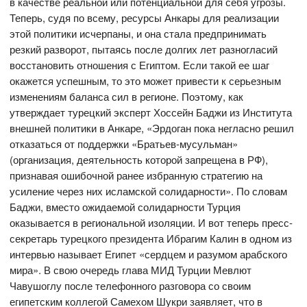
в качестве реальной или потенциальной для себя угрозы.
Теперь, судя по всему, ресурсы Анкары для реализации
этой политики исчерпаны, и она стала предпринимать
резкий разворот, пытаясь после долгих лет разногласий
восстановить отношения с Египтом. Если такой ее шаг
окажется успешным, то это может привести к серьезным
изменениям баланса сил в регионе. Поэтому, как
утверждает турецкий эксперт Хоссейн Баджи из Института
внешней политики в Анкаре, «Эрдоган пока негласно решил
отказаться от поддержки «Братьев-мусульман»
(организация, деятельность которой запрещена в РФ),
признавая ошибочной ранее избранную стратегию на
усиление через них исламской солидарности». По словам
Баджи, вместо ожидаемой солидарности Турция
оказывается в региональной изоляции. И вот теперь пресс-
секретарь турецкого президента Ибрагим Калин в одном из
интервью называет Египет «сердцем и разумом арабского
мира». В свою очередь глава МИД Турции Мевлют
Чавушоглу после телефонного разговора со своим
египетским коллегой Самехом Шукри заявляет, что в