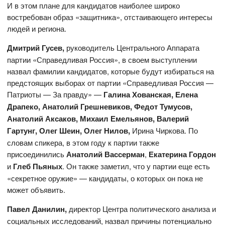
И в этом плане для кандидатов наиболее широко
востребован образ «защитника», отстаивающего интересы
людей и региона.
Дмитрий Гусев,
руководитель Центрального Аппарата
партии «Справедливая Россия», в своем выступлении
назвал фамилии кандидатов, которые будут избираться на
предстоящих выборах от партии «Справедливая Россия —
Патриоты — За правду» —
Галина Хованская
,
Елена
Драпеко
,
Анатолий Грешневиков
,
Федот Тумусов
,
Анатолий Аксаков
,
Михаил Емельянов
,
Валерий
Гартунг
,
Олег Шеин
,
Олег Нилов
,
Ирина Чиркова. По
словам спикера, в этом году к партии также
присоединились
Анатолий Вассерман
,
Екатерина Гордон
и
Глеб Пьяных
. Он также заметил, что у партии еще есть
«секретное оружие» — кандидаты, о которых он пока не
может объявить.
Павел Данилин,
директор Центра политического анализа и
социальных исследований, назвал причины потенциально