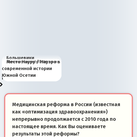
Большевики
Киевская марионетка
В России назрели
Миграционный пожар
Россия начинает
Россия зимой 1904
Русская нация вчера и
Почему правый крах в
Место Науру / Науэро в
отличаются от «Яблока»
Запада рассказала о
перемены: 15 шагов к
Европы
сбрасывать балласт
года: первые уступки во
сегодня
Варшаве не поможет её
современной истории
тем, что они -
«переобувании» хозяев
суверенной экономике
Анкориджа
внутренней политике
отношениям с Россией?
Южной Осетии
победители
Медицинская реформа в России (известная
как «оптимизация здравоохранения»)
непрерывно продолжается с 2010 года по
настоящее время. Как Вы оцениваете
результаты этой реформы?