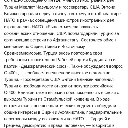
TR724
Турции Мевлют Чавушоглу и госсекретарь США Энтони
Блинкен провели первую личную встречу в штаб-квартире
НАТО в рамках совещания министров иностранных дел
стран-членов НАТО. «Была отмечена важность
союзнических отношений. США поблагодарили Турцию за
организацию встречи по Афганистану. Состоялся обмен
мнениями по Сирии, Ливии и Восточному
Средиземноморью. Турция вновь повторила свои
требования относительно Рабочей партии Курдистана и
партии «Демократический союз». Также обсуждался вопрос
С-400», — сообщает внешнеполитическое ведомство
Турции. «Госсекретарь США Энтони Блинкен напомнил
Турции о необходимости отказа от покупки российских
С-400. Блинкен также выразил обеспокоенность в связи с
выходом Турции из Стамбульской конвенции. В ходе
встречи главы внешнеполитических ведомств обсудили
общие интересы в Сирии и Афганистане, предварительные
переговоры между союзниками по НАТО — Турцией и
Грецией, демократию и права человека», — говорится в