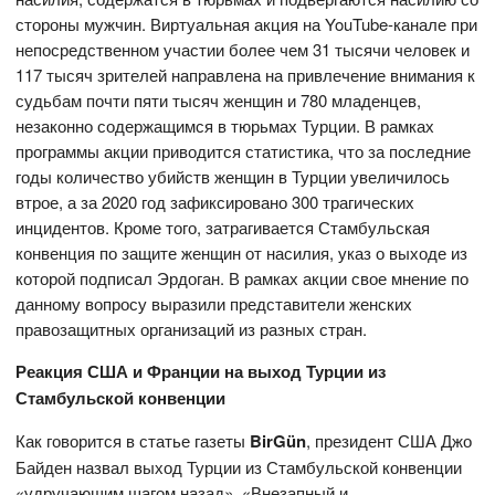
стороны мужчин. Виртуальная акция на YouTube-канале при
непосредственном участии более чем 31 тысячи человек и
117 тысяч зрителей направлена на привлечение внимания к
судьбам почти пяти тысяч женщин и 780 младенцев,
незаконно содержащимся в тюрьмах Турции. В рамках
программы акции приводится статистика, что за последние
годы количество убийств женщин в Турции увеличилось
втрое, а за 2020 год зафиксировано 300 трагических
инцидентов. Кроме того, затрагивается Стамбульская
конвенция по защите женщин от насилия, указ о выходе из
которой подписал Эрдоган. В рамках акции свое мнение по
данному вопросу выразили представители женских
правозащитных организаций из разных стран.
Реакция США и Франции на выход Турции из
Стамбульской конвенции
Как говорится в статье газеты
BirGün
, президент США Джо
Байден назвал выход Турции из Стамбульской конвенции
«удручающим шагом назад». «Внезапный и