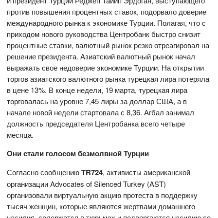
и президент Турции Реджеп Тайип Эрдоган, выступающего
против повышения процентных ставок, подорвало доверие
международного рынка к экономике Турции. Полагая, что с
приходом нового руководства Центробанк быстро снизит
процентные ставки, валютный рынок резко отреагировал на
решение президента. Азиатский валютный рынок начал
выражать свое недоверие экономике Турции. На открытии
торгов азиатского валютного рынка турецкая лира потеряла
в цене 13%. В конце недели, 19 марта, турецкая лира
торговалась на уровне 7,45 лиры за доллар США, а в
начале новой недели стартовала с 8,36. Агбал занимал
должность председателя Центробанка всего четыре
месяца.
Они стали голосом безмолвной Турции
Согласно сообщению
TR724
, активисты американской
организации Advocates of Silenced Turkey (AST)
организовали виртуальную акцию протеста в поддержку
тысяч женщин, которые являются жертвами домашнего
насилия, содержатся в тюрьмах и подвергаются насилию со