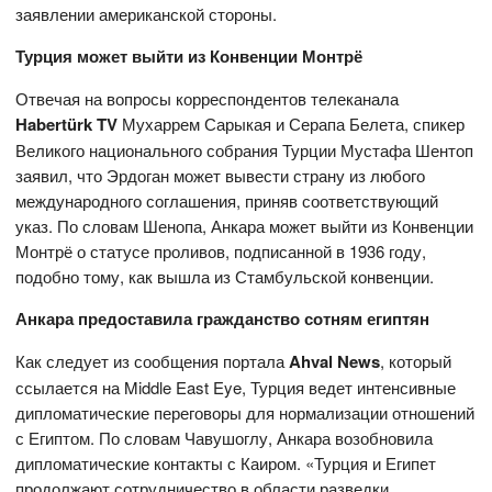
заявлении американской стороны.
Турция может выйти из Конвенции Монтрё
Отвечая на вопросы корреспондентов телеканала
Habertürk TV
Мухаррем Сарыкая и Серапа Белета, спикер
Великого национального собрания Турции Мустафа Шентоп
заявил, что Эрдоган может вывести страну из любого
международного соглашения, приняв соответствующий
указ. По словам Шенопа, Анкара может выйти из Конвенции
Монтрё о статусе проливов, подписанной в 1936 году,
подобно тому, как вышла из Стамбульской конвенции.
Анкара предоставила гражданство сотням египтян
Как следует из сообщения портала
Ahval News
, который
ссылается на Middle East Eye, Турция ведет интенсивные
дипломатические переговоры для нормализации отношений
с Египтом. По словам Чавушоглу, Анкара возобновила
дипломатические контакты с Каиром. «Турция и Египет
продолжают сотрудничество в области разведки,