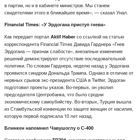
в партии, но и в кабинете министров. Мы станем
свидетелями этого в ближайшее время», — сказал Унал.
Financial Times: «У Эрдогана приступ гнева»
Как передает портал
Aktif Haber
со ссылкой на статью
корреспондента Financial Times Давида Гарднера «Гнев
Эрдогана — признак слабости», внезапные изменения
решений демонстрируют отсутствие последовательной
политики. По словам Гарднера, неделю назад у Эрдогана
проявился синдром Дональда Трампа. Однако в отличие от
нервных срывов экс-президента США в Twitter, Эрдоган
подготовил проекты указов. Во-первых, он уволил
председателя Центробанка, что было сродни
экономическому самоубийству. Во-вторых, Турция вышла
из Стамбульской конвенции по защите женщин от насилия,
которую первой подписала 10 лет назад.
Блинкен напомнил Чавушоглу о С-400
Согласно сообщению
, министр иностранных дел