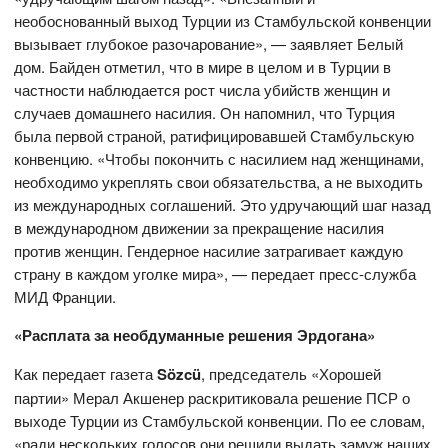
необоснованный выход Турции из Стамбульской конвенции
вызывает глубокое разочарование», — заявляет Белый
дом. Байден отметил, что в мире в целом и в Турции в
частности наблюдается рост числа убийств женщин и
случаев домашнего насилия. Он напомнил, что Турция
была первой страной, ратифицировавшей Стамбульскую
конвенцию. «Чтобы покончить с насилием над женщинами,
необходимо укреплять свои обязательства, а не выходить
из международных соглашений. Это удручающий шаг назад
в международном движении за прекращение насилия
против женщин. Гендерное насилие затрагивает каждую
страну в каждом уголке мира», — передает пресс-служба
МИД Франции.
«Расплата за необдуманные решения Эрдогана»
Как передает газета
Sözcü
, председатель «Хорошей
партии» Мерал Акшенер раскритиковала решение ПСР о
выходе Турции из Стамбульской конвенции. По ее словам,
«ради нескольких голосов они решили выдать замуж наших