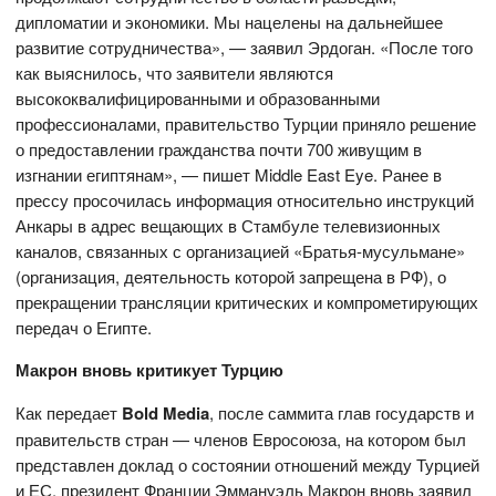
дипломатии и экономики. Мы нацелены на дальнейшее
развитие сотрудничества», — заявил Эрдоган. «После того
как выяснилось, что заявители являются
высококвалифицированными и образованными
профессионалами, правительство Турции приняло решение
о предоставлении гражданства почти 700 живущим в
изгнании египтянам», — пишет Middle East Eye. Ранее в
прессу просочилась информация относительно инструкций
Анкары в адрес вещающих в Стамбуле телевизионных
каналов, связанных с организацией «Братья-мусульмане»
(организация, деятельность которой запрещена в РФ), о
прекращении трансляции критических и компрометирующих
передач о Египте.
Макрон вновь критикует Турцию
Как передает
Bold Media
, после саммита глав государств и
правительств стран — членов Евросоюза, на котором был
представлен доклад о состоянии отношений между Турцией
и ЕС, президент Франции Эммануэль Макрон вновь заявил