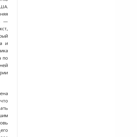
США.
шняя
за —
кст,
орый
а и
ника
а по
шней
арии
ена
 что
вать
дшим
новь
щего