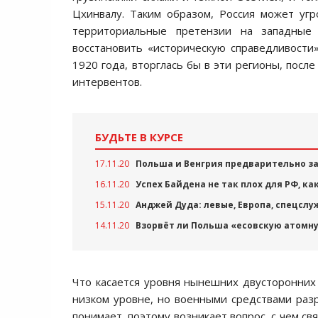
Цхинвалу. Таким образом, Россия может уг
территориальные претензии на западные 
восстановить «историческую справедливости
1920 года, вторглась бы в эти регионы, посл
интервентов.
БУДЬТЕ В КУРСЕ
17.11.20
Польша и Венгрия предварительно з
16.11.20
Успех Байдена не так плох для РФ, как
15.11.20
Анджей Дуда: левые, Европа, спецслу
14.11.20
Взорвёт ли Польша «есовскую атомн
Что касается уровня нынешних двусторонних 
низком уровне, но военными средствами раз
понимает, поэтому возникает вопрос, с чем с