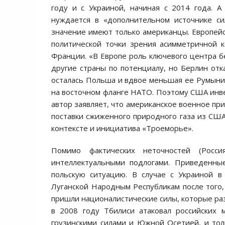
году и с Украиной, начиная с 2014 года. А
нуждается в «дополнительном источнике 
значение имеют только американцы. Европейс
политической точки зрения асимметричной 
Франции. «В Европе роль ключевого центра б
другие страны по потенциалу, но Берлин отк
осталась Польша и вдвое меньшая ее Румыни
на восточном фланге НАТО. Поэтому США инве
автор заявляет, что американское военное пр
поставки сжиженного природного газа из США
контексте и инициатива «Троеморье».
Помимо фактических неточностей (Росс
интеллектуальными подлогами. Приведенны
польскую ситуацию. В случае с Украиной в
Луганской Народным Республикам после того,
пришли националистические силы, которые раз
в 2008 году Тбилиси атаковал российских 
грузинскими силами и Южной Осетией, и тол