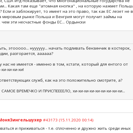
и, США итд показывает, что многонациональные государства не
и... Какая там еще "атомная кнопка" , на которую нажмет Польш
 Если и заблокирует, то имеет на это право, так как ЕС лезет не в
на мировым рынке Польша и Венгрия могут получит займы на
 чем эти несчастные фонды ЕС... Ордынски
ыть, этооооо... нуууууу... начать подливать бензинчик в костерок,
дии, разгорается, аааааа?
у нас не имеется - именно в том, кстати, который для ентого от
-хи-хи-хи-хи!
тветствующих служб, как на это положительно смотрите, а?
 САМОЕ ВРЕМЕЧКО И ПРИСПЕЕЕЕЛО, хи-хи-хи-хи-хи-хи-хи-хи-хи...
МоняЗингельшухер
#43173 (15.11.2020 00:14)
ваться и приживаться - т.е. сплоченно и дружно жить среди иных