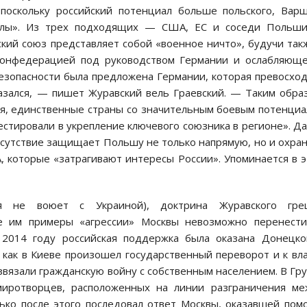
 поскольку российский потенциал больше польского, Вар
силы». Из трех подходящих — США, ЕС и соседи Польш
кий союз представляет собой «военное ничто», будучи так
конфедерацией под руководством Германии и ослабляющ
езопасности была предложена Германии, которая превосхо
азался, — пишет Журавский вель Граевский. — Таким обра
я, единственные страны со значительным боевым потенци
стировали в укрепление ключевого союзника в регионе». Д
исутствие защищает Польшу не только напрямую, но и охра
, которые «затрагивают интересы России». Упоминается в 
ия не воюет с Украиной), доктрина Журавского гре
е им примеры «агрессии» Москвы невозможно перенести
 2014 году российская поддержка была оказана Донецк
 как в Киеве произошел государственный переворот и к вл
вязали гражданскую войну с собственным населением. В Гр
миротворцев, расположенных на линии разграничения м
ько после этого последовал ответ Москвы, оказавшей по