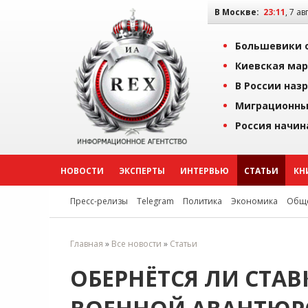
В Москве:
23:11
, 7 ав
Большевики о
Киевская мар
В России наз
Миграционны
Россия начин
НОВОСТИ
ЭКСПЕРТЫ
ИНТЕРВЬЮ
СТАТЬИ
КН
Пресс-релизы
Telegram
Политика
Экономика
Обще
Главная
»
Все новости
»
Статьи
ОБЕРНЁТСЯ ЛИ СТА