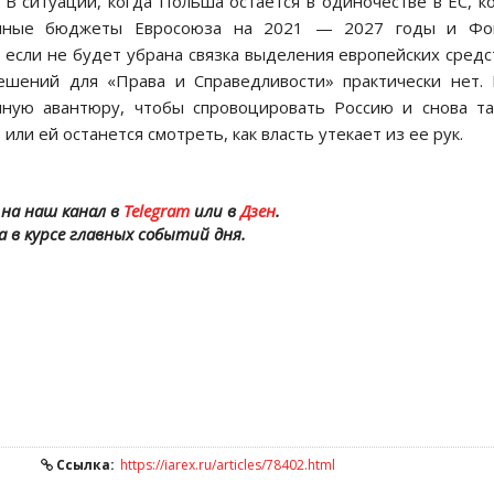
 В ситуации, когда Польша остается в одиночестве в ЕС, к
ванные бюджеты Евросоюза на 2021 — 2027 годы и Фо
 если не будет убрана связка выделения европейских средс
ешений для «Права и Справедливости» практически нет.
нную авантюру, чтобы спровоцировать Россию и снова т
ли ей останется смотреть, как власть утекает из ее рук.
на наш канал в
Telegram
или в
Дзен
.
а в курсе главных событий дня.
Ссылка:
https://iarex.ru/articles/78402.html