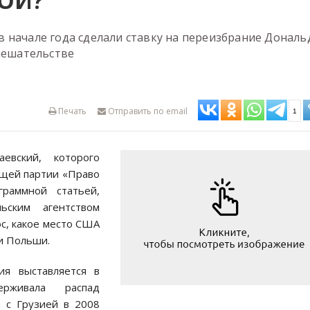
ОЙ?
 начале года сделали ставку на переизбрание Дональ
амешательстве
Печать
Отправить по email
1
евский, которого
ящей партии «Право
граммной статьей,
ьским агентством
ос, какое место США
и Польши.
ия выставляется в
ерживала распад
а с Грузией в 2008