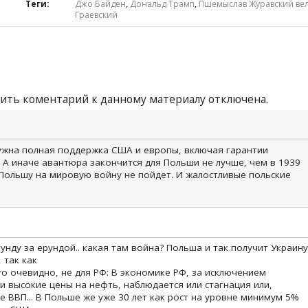
Теги:
Джо Байден
,
Дональд Трамп
,
Пшемыслав Журавский ве
Граевский
ить коментарий к данному материалу отключена.
жна полная поддержка США и европы, включая гарантии
 А иначе авантюра закончится для Польши не лучше, чем в 1939
 Польшу на мировую войну не пойдет. И жалостливые польские
нду за ерундой.. какая там война? Польша и так получит Украину
 так как
о очевидно, не для РФ: В экономике РФ, за исключением
ли высокие цены на нефть, наблюдается или стагнация или,
 ВВП... В Польше же уже 30 лет как рост на уровне минимум 5%