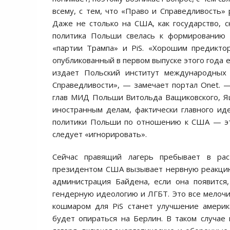
всему, с тем, что «Право и Справедливость»
Даже не столько на США, как государство, 
политика Польши свелась к формированию н
«партии Трампа» и PiS. «Хорошим предикто
опубликованный в первом выпуске этого года е
издает Польский институт международных
Справедливости», — замечает портал Onet. —
глав МИД Польши Витольда Ващиковского, Яц
иностранным делам, фактически главного иде
политики Польши по отношению к США — это
следует «игнорировать».
Сейчас правящий лагерь пребывает в ра
президентом США вызывает нервную реакцию 
администрация Байдена, если она появится
гендерную идеологию и ЛГБТ. Это все мелоч
кошмаром для PiS станет улучшение америк
будет опираться на Берлин. В таком случа