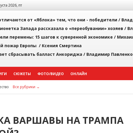
густа 2026, пт
тличаются от «Яблока» тем, что они - победители /
Влад
ионетка Запада рассказала о «переобувании» хозяев /
Вл
рели перемены: 15 шагов к суверенной экономике /
Михаи
й пожар Европы /
Ксения Смертина
ает сбрасывать балласт Анкориджа /
Владимир Павленко
ИГИ
СЮЖЕТЫ
ФОТО/ВИДЕО
ОНЛАЙН
ство
Все рубрики →
ВКА ВАРШАВЫ НА ТРАМПА