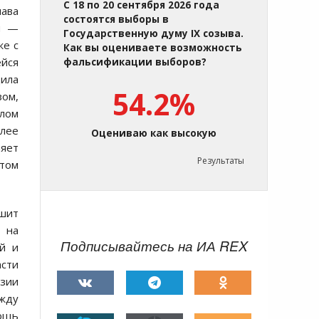
С 18 по 20 сентября 2026 года
шава
состоятся выборы в
и —
Государственную думу IX созыва.
же с
Как вы оцениваете возможность
ейся
фальсификации выборов?
дила
54.2%
зом,
алом
алее
Оцениваю как высокую
няет
Результаты
этом
шит
 на
Подписывайтесь на ИА REX
ой и
асти
узии
ежду
мощь