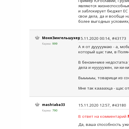
Пример Югославии, Грузи
являются жизнеспособным
и заблокирует бюджет ЕС ?
свои дела, да и вообще 
более выгодных условиях,
МоняЗингельшухер
15.11.2020 00:14, #43173
Карма:
999
А я от дууууумаю - а, моб
который щас там, в Полян
В бензинчике недостатка 
дела и нууууужен, хи-хи-хи
Выыыыы, товарищи из соо
Мне так кааааэца - щас от
mashtaba33
15.11.2020 12:57, #43180
Карма:
790
В ответ на комментарий
Да, ваша способность ужи