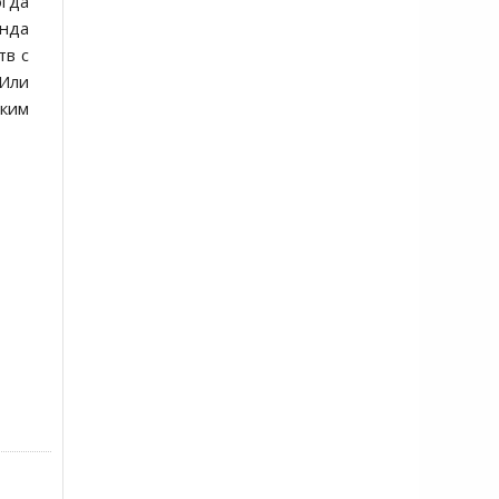
огда
нда
тв с
 Или
аким