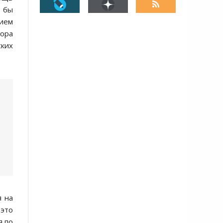
а бы
ием
вора
ских
я на
 это
я по