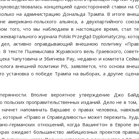
 руководствовалась концепцией односторонней ставки на 
сколько на администрацию Дональда Трампа. В итоге вне
е американо-польского альянса, а двухпартийного сою
ром того, что мы наблюдаем в настоящее время, стал те
жеквартального журнала Polski Przegląd Dyplomatyczny, кот
 дел, активно оправдывающий внешнюю политику «Прав
 В тексте Пшемыслава Журавского вель Граевского, совет
ека Чапутовича и Збигнева Рау, недавно и комитета Сейм
олога внешней политики PiS, заявляется, что основа вне
 установка о победе Трампа на выборах, а другие сцен
стерянности. Вполне вероятное утверждение Джо Байд
польских проправительственных изданий. Дело не в том,
, начнет напоминать Варшаве о правах человека, навязы
и, которые «Право и Справедливость» может пережить. Ху
ано-германских отношений, когда Вашингтон в Европе в
е крах ожидает большинство амбициозных проектов правя