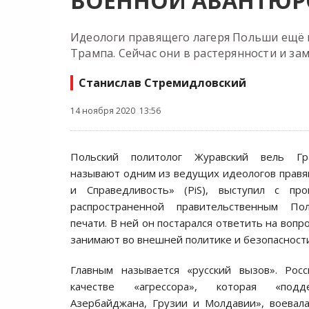
ВОЕННОЙ АВАНТЮР
Идеологи правящего лагеря Польши ещё в
Трампа. Сейчас они в растерянности и з
Станислав Стремидловский
14 ноября 2020 13:56
Польский политолог Журавский вель Гра
называют одним из ведущих идеологов прав
и Справедливость» (PiS), выступил с про
распространенной правительственным Пол
печати. В ней он постарался ответить на вопр
занимают во внешней политике и безопасност
Главным называется «русский вызов». Росс
качестве «агрессора», которая «подд
Азербайджана, Грузии и Молдавии», воевал