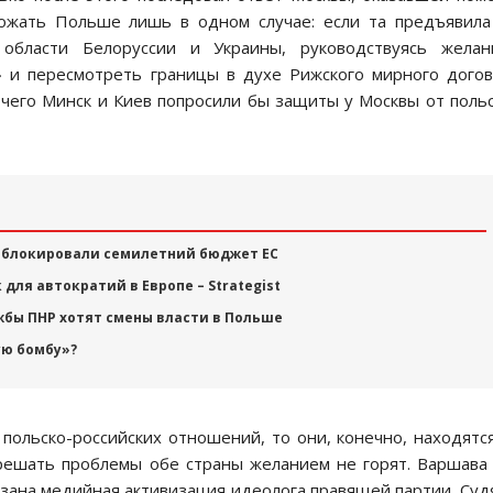
рожать Польше лишь в одном случае: если та предъявил
области Белоруссии и Украины, руководствуясь желан
» и пересмотреть границы в духе Рижского мирного дого
е чего Минск и Киев попросили бы защиты у Москвы от поль
аблокировали семилетний бюджет ЕС
 для автократий в Европе – Strategist
жбы ПНР хотят смены власти в Польше
ую бомбу»?
польско-российских отношений, то они, конечно, находятс
решать проблемы обе страны желанием не горят. Варшава
вязана медийная активизация идеолога правящей партии. Суд