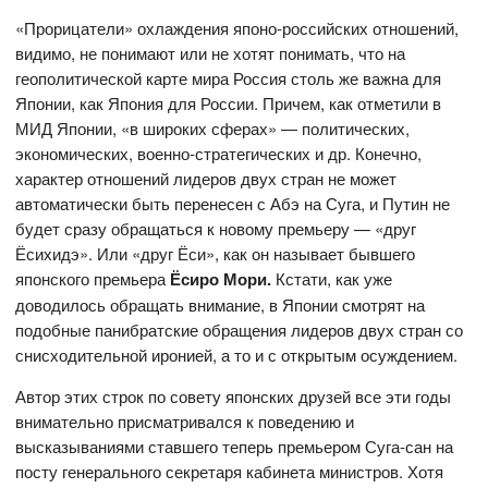
«Прорицатели» охлаждения японо-российских отношений,
видимо, не понимают или не хотят понимать, что на
геополитической карте мира Россия столь же важна для
Японии, как Япония для России. Причем, как отметили в
МИД Японии, «в широких сферах» — политических,
экономических, военно-стратегических и др. Конечно,
характер отношений лидеров двух стран не может
автоматически быть перенесен с Абэ на Суга, и Путин не
будет сразу обращаться к новому премьеру — «друг
Ёсихидэ». Или «друг Ёси», как он называет бывшего
японского премьера
Ёсиро Мори
.
Кстати, как уже
доводилось обращать внимание, в Японии смотрят на
подобные панибратские обращения лидеров двух стран со
снисходительной иронией, а то и с открытым осуждением.
Автор этих строк по совету японских друзей все эти годы
внимательно присматривался к поведению и
высказываниями ставшего теперь премьером Суга-сан на
посту генерального секретаря кабинета министров. Хотя