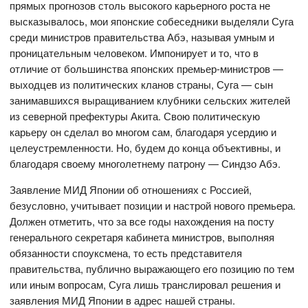
прямых прогнозов столь высокого карьерного роста не
высказывалось, мои японские собеседники выделяли Суга
среди министров правительства Абэ, называя умным и
проницательным человеком. Импонирует и то, что в
отличие от большинства японских премьер-министров —
выходцев из политических кланов страны, Суга — сын
занимавшихся выращиванием клубники сельских жителей
из северной префектуры Акита. Свою политическую
карьеру он сделал во многом сам, благодаря усердию и
целеустремленности. Но, будем до конца объективны, и
благодаря своему многолетнему патрону — Синдзо Абэ.
Заявление МИД Японии об отношениях с Россией,
безусловно, учитывает позиции и настрой нового премьера.
Должен отметить, что за все годы нахождения на посту
генерального секретаря кабинета министров, выполняя
обязанности споуксмена, то есть представителя
правительства, публично выражающего его позицию по тем
или иным вопросам, Суга лишь транслировал решения и
заявления МИД Японии в адрес нашей страны.