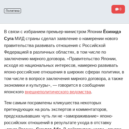
0
Политика
В связи с избранием премьер-министром Японии
Ёсихидэ
Суга
МИД страны сделал заявление о намерении нового
правительства развивать отношения с Российской
Федерацией в различных областях, в том числе по
заключению мирного договора. «Правительство Японии,
исходя из национальных интересов, намерено развивать
японо-российские отношения в широких сферах политики, в
том числе в вопросе заключения мирного договора, а также
экономики и культуры», — говорится в сообщении
японского
внешнеполитического ведомства
.
Тем самым посрамлены кликушества некоторых
претендующих на роль экспертов и комментаторов,
предсказывавших чуть ли не «замораживание» японо-
российских отношений в результате ухода в отставку
«друга России»
Синдзо Абэ
.
В действительности «другом