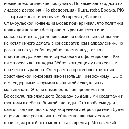
новые идеологические постулаты. По замечанию одного из
лидеров движения «Конфедерация» Кшиштофа Босака, PiS
— партия «пластилиновая». Во время дебатов о
Стамбульской конвенции Босак подчеркивал, что политики
правящей партии «без правого, христианского или
консервативного давления сами по себе не способны или
не хотят ничего делать в консервативном направлении», но
раз «они ведут себя подобно пластилину, то этот
пластилин должен быть спрессован и сформирован». Как
ни относись ко взглядам Зёбро, концепция у него есть, и
она четко выражена. Он играет на противопоставлении
христианской консервативной Польши «безбожному» ЕС с
его гендерными теориями и защитой сексуальных
меньшинств. Это не самая большая проблема для
Брюсселя, привязавшего Варшаву выданными кредитами и
грантами к себе на ближайшие годы. Это проблема для
самой Польши, поскольку избранная Зёбро стратегия будет
еще сильнее раскалывать общество, включая самих
правых, жертвой чего может стать премьер Моравецкий.