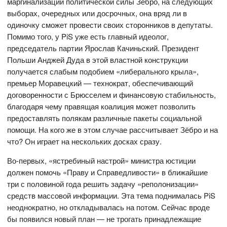
маргинализации политической силы Зёбро, на следующих
выборах, очередных или досрочных, она вряд ли в
одиночку сможет провести своих сторонников в депутаты.
Помимо того, у PiS уже есть главный идеолог,
председатель партии Ярослав Качиньский. Президент
Польши Анджей Дуда в этой властной конструкции
получается слабым подобием «либерального крыла»,
премьер Моравецкий — технократ, обеспечивающий
договоренности с Брюсселем и финансовую стабильность,
благодаря чему правящая коалиция может позволить
предоставлять полякам различные пакеты социальной
помощи. На кого же в этом случае рассчитывает Зёбро и на
что? Он играет на нескольких досках сразу.
Во-первых, «ястребиный настрой» министра юстиции
должен помочь «Праву и Справедливости» в ближайшие
три с половиной года решить задачу «реполонизации»
средств массовой информации. Эта тема поднималась PiS
неоднократно, но откладывалась на потом. Сейчас вроде
бы появился новый план — не трогать принадлежащие