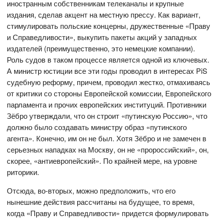
иностранным собственникам телеканалы и крупные
издания, сделав акцент на местную прессу. Как вариант,
стимулировать польские концерны, дружественные «Праву
и Справедливости», выкупить пакеты акций у западных
издателей (преимущественно, это немецкие компании).
Роль судов в таком процессе является одной из ключевых.
А министр юстиции все эти годы проводил в интересах PiS
судебную реформу, причем, проводил жестко, отмахиваясь
от критики со стороны Европейской комиссии, Европейского
парламента и прочих европейских институций. Противники
Зёбро утверждали, что он строит «путинскую Россию», что
должно было создавать министру образ «путинского
агента». Конечно, им он не был. Хотя Зёбро и не замечен в
серьезных нападках на Москву, он не «пророссийский», он,
скорее, «антиевропейский». По крайней мере, на уровне
риторики.
Отсюда, во-вторых, можно предположить, что его
нынешние действия рассчитаны на будущее, то время,
когда «Праву и Справедливости» придется формулировать