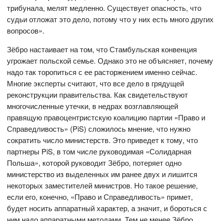
трибунала, мелят медленно. Существует опасность, что
судьи отложат это дело, потому что у них есть много других
вопросов».
Зёбро настаивает на том, что Стамбульская конвенция
угрожает польской семье. Однако это не объясняет, почему
надо так торопиться с ее расторжением именно сейчас.
Многие эксперты считают, что все дело в грядущей
реконструкции правительства. Как свидетельствуют
многочисленные утечки, в недрах возглавляющей
правящую правоцентристскую коалицию партии «Право и
Справедливость» (PiS) сложилось мнение, что нужно
сократить число министерств. Это приведет к тому, что
партнеры PiS, в том числе руководимая «Солидарная
Польша», которой руководит Зёбро, потеряет одно
министерство из выделенных им ранее двух и лишится
некоторых заместителей министров. Но такое решение,
если его, конечно, «Право и Справедливость» примет,
будет носить аппаратный характер, а значит, и бороться с
ним надо аппаратными методами. Тем не менее Зёбро