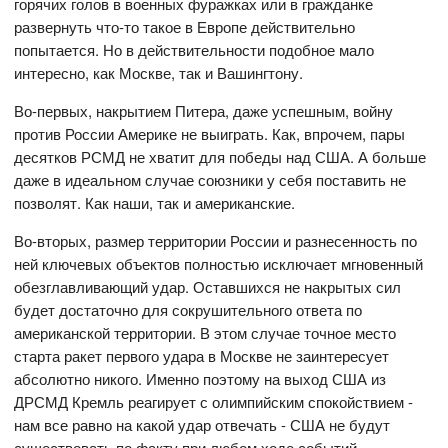
горячих голов в военных фуражках или в гражданке
развернуть что-то такое в Европе действительно
попытается. Но в действительности подобное мало
интересно, как Москве, так и Вашингтону.
Во-первых, накрытием Питера, даже успешным, войну
против России Америке не выиграть. Как, впрочем, пары
десятков РСМД не хватит для победы над США. А больше
даже в идеальном случае союзники у себя поставить не
позволят. Как наши, так и американские.
Во-вторых, размер территории России и разнесенность по
ней ключевых объектов полностью исключает мгновенный
обезглавливающий удар. Оставшихся не накрытых сил
будет достаточно для сокрушительного ответа по
американской территории. В этом случае точное место
старта ракет первого удара в Москве не заинтересует
абсолютно никого. Именно поэтому на выход США из
ДРСМД Кремль реагирует с олимпийским спокойствием -
нам все равно на какой удар отвечать - США не будут
существовать по факту при любом ходе событий.