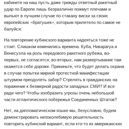
кабинете на наш пусть даже трижды ответный ракетный
удар по Европе лишь безразлично пожмут плечами и
выпьют в лучшем случае по стакану виски за своих
европейских «братушек», которым прилетело по самое не
балуйся.
На повторение кубинского варианта надеяться тоже не
стоит. Слишком изменились времена. Куба, Никарагуа и
Венесуэла на роль передового ракетного рубежа, во-
первых, не согласятся, во-вторых, нам развертывание там
окажется себе дороже. Прикиньте, что будет делать охрана
в случае попытки мирной протестной манифестации
штурмом преодолеть забор? Стрелять в гражданских на
поражение к безмерной радости западных СМИ? И все
ради чего? Чтобы изобразить угрозы очень небольшой
части атлантического побережья Соединенных Штатов?
Нет, на дипломатическом языке мы, безусловно, будем
демонстрировать непоколебимую решительность
повторить кубинский вариант, если кто-то из американских