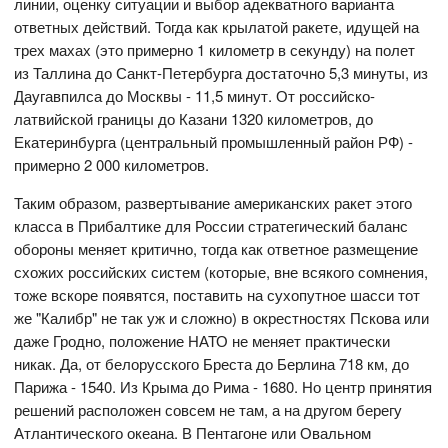
линии, оценку ситуации и выбор адекватного варианта
ответных действий. Тогда как крылатой ракете, идущей на
трех махах (это примерно 1 километр в секунду) на полет
из Таллина до Санкт-Петербурга достаточно 5,3 минуты, из
Даугавпилса до Москвы - 11,5 минут. От российско-
латвийской границы до Казани 1320 километров, до
Екатеринбурга (центральный промышленный район РФ) -
примерно 2 000 километров.
Таким образом, развертывание американских ракет этого
класса в Прибалтике для России стратегический баланс
обороны меняет критично, тогда как ответное размещение
схожих российских систем (которые, вне всякого сомнения,
тоже вскоре появятся, поставить на сухопутное шасси тот
же "Калибр" не так уж и сложно) в окрестностях Пскова или
даже Гродно, положение НАТО не меняет практически
никак. Да, от белорусского Бреста до Берлина 718 км, до
Парижа - 1540. Из Крыма до Рима - 1680. Но центр принятия
решений расположен совсем не там, а на другом берегу
Атлантического океана. В Пентагоне или Овальном