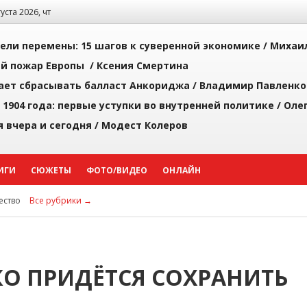
густа 2026, чт
рели перемены: 15 шагов к суверенной экономике /
Михаи
й пожар Европы /
Ксения Смертина
ает сбрасывать балласт Анкориджа /
Владимир Павленко
 1904 года: первые уступки во внутренней политике /
Оле
я вчера и сегодня /
Модест Колеров
ИГИ
СЮЖЕТЫ
ФОТО/ВИДЕО
ОНЛАЙН
ство
Все рубрики →
КО ПРИДЁТСЯ СОХРАНИТЬ