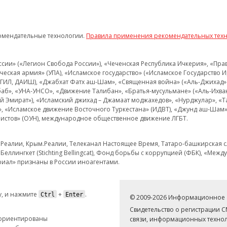
омендательные технологии.
Правила применения рекомендательных тех
и» («Легион Свобода России»), «Чеченская Республика Ичкерия», «Правый
еская армия» (УПА), «Исламское государство» («Исламское Государство И
 ИГИЛ, ДАИШ), «Джабхат Фатх аш-Шам», «Священная война» («Аль-Джихад» 
аб», «УНА-УНСО», «Движение Талибан», «Братья-мусульмане» («Аль-Ихва
кий Эмират»), «Исламский джихад – Джамаат моджахедов», «Нурджулар», «
», «Исламское движение Восточного Туркестана» (ИДВТ), «Джунд аш-Шам»,
истов» (ОУН), международное общественное движение ЛГБТ.
з.Реалии, Крым.Реалии, Телеканал Настоящее Время, Татаро-башкирская сл
Беллингкет (Stichting Bellingcat), Фонд борьбы с коррупцией (ФБК), «Ме
иал» признаны в России иноагентами.
, и нажмите
+
.
Ctrl
Enter
© 2009-2026 Информационное а
Свидетельство о регистрации 
 ориентированы
связи, информационных технол