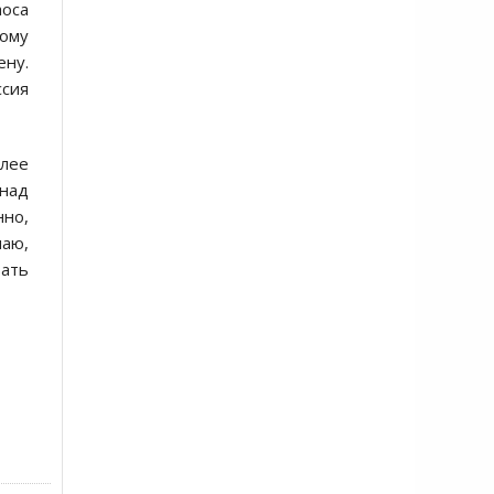
аоса
тому
ену.
сия
олее
 над
нно,
аю,
вать