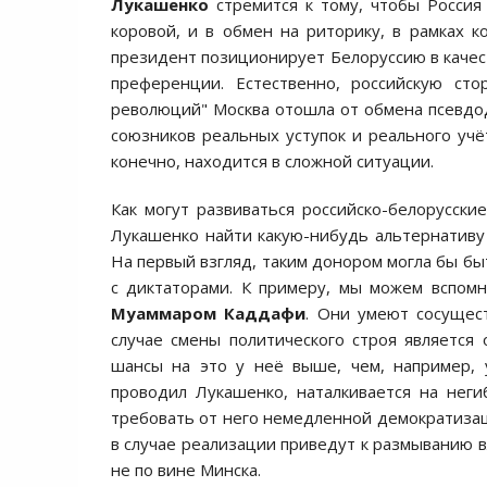
Лукашенко
стремится к тому, чтобы Россия
коровой, и в обмен на риторику, в рамках к
президент позиционирует Белоруссию в качест
преференции. Естественно, российскую сто
революций" Москва отошла от обмена псевдод
союзников реальных уступок и реального учё
конечно, находится в сложной ситуации.
Как могут развиваться российско-белорусски
Лукашенко найти какую-нибудь альтернативу 
На первый взгляд, таким донором могла бы бы
с диктаторами. К примеру, мы можем вспомн
Муаммаром Каддафи
. Они умеют сосущес
случае смены политического строя является
шансы на это у неё выше, чем, например, 
проводил Лукашенко, наталкивается на нег
требовать от него немедленной демократизаци
в случае реализации приведут к размыванию в
не по вине Минска.