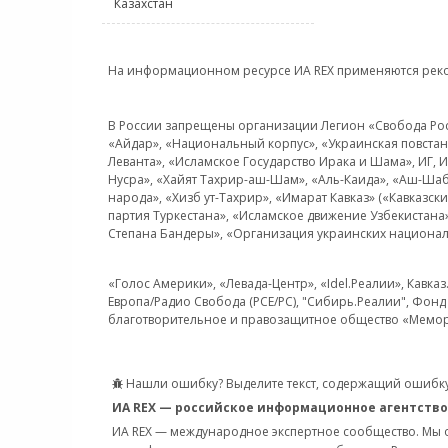
Казахстан
На информационном ресурсе ИА REX применяются рек
В России запрещены организации Легион «Свобода Росси
«Айдар», «Национальный корпус», «Украинская повстанч
Леванта», «Исламское Государство Ирака и Шама», ИГ,
Нусра», «Хайят Тахрир-аш-Шам», «Аль-Каида», «Аш-Шаб
народа», «Хизб ут-Тахрир», «Имарат Кавказ» («Кавказс
партия Туркестана», «Исламское движение Узбекистана
Степана Бандеры», «Организация украинских национал
«Голос Америки», «Левада-Центр», «Idel.Реалии», Кавка
Европа/Радио Свобода (PCE/PC), "Сибирь.Реалии", Фонд 
благотворительное и правозащитное общество «Мемор
Нашли ошибку? Выделите текст, содержащий ошибку
ИА REX — российское информационное агентство
ИА REX — международное экспертное сообщество. Мы