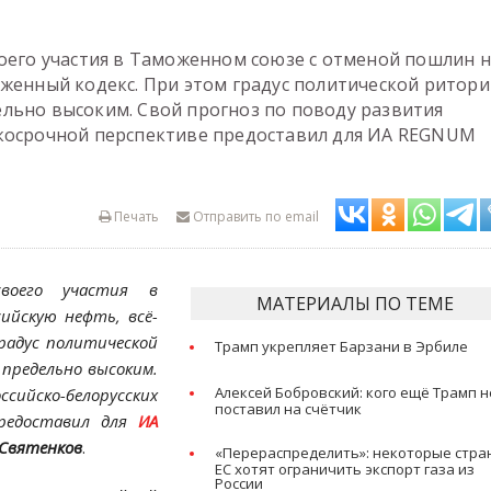
воего участия в Таможенном союзе с отменой пошлин 
оженный кодекс. При этом градус политической ритор
льно высоким. Свой прогноз по поводу развития
ткосрочной перспективе предоставил для ИА REGNUM
Печать
Отправить по email
своего участия в
МАТЕРИАЛЫ ПО ТЕМЕ
ийскую нефть, всё-
радус политической
Трамп укрепляет Барзани в Эрбиле
предельно высоким.
Алексей Бобровский: кого ещё Трамп н
йско-белорусских
поставил на счётчик
предоставил для
ИА
 Святенков
.
«Перераспределить»: некоторые стра
ЕС хотят ограничить экспорт газа из
России