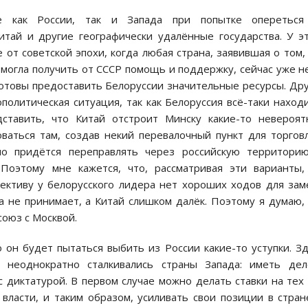
е как России, так и Запада при попытке опереться
итай и другие географически удалённые государства. У э
е от советской эпохи, когда любая страна, заявившая о том,
, могла получить от СССР помощь и поддержку, сейчас уже н
готовы предоставить Белоруссии значительные ресурсы. Др
политическая ситуация, так как Белоруссия всё-таки наход
ставить, что Китай отстроит Минску какие-то невероят
ваться там, создав некий перевалочный пункт для торгов
но придётся переправлять через российскую территорию
 Поэтому мне кажется, что, рассматривая эти варианты
ективу у белорусского лидера нет хороших ходов для за
а не принимает, а Китай слишком далёк. Поэтому я думаю,
союз с Москвой.
о он будет пытаться выбить из России какие-то уступки. З
 неоднократно сталкивались страны Запада: иметь дел
 диктатурой. В первом случае можно делать ставки на тех
власти, и таким образом, усиливать свои позиции в стран