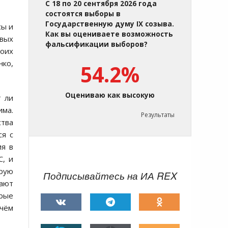
С 18 по 20 сентября 2026 года
состоятся выборы в
Государственную думу IX созыва.
сы и
Как вы оцениваете возможность
евых
фальсификации выборов?
воих
нко,
54.2%
Оцениваю как высокую
т ли
има.
Результаты
ства
ся с
ия в
С, и
орую
Подписывайтесь на ИА REX
жают
орые
ичём