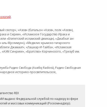
нологий
.
 сектор», «Азов» (батальон «Азов», полк «Азов»),
рака и Сирии», «Исламское Государство Ирака и
или «Египетский исламский джихад»), «Джабхат ан-
н аль-Муслимун»), «Меджлис крымско-татарского
Таблиги Джамаат», «Лашкар-И-Тайба», «Исламская
 «АУМ Синрике», «Братство» Корчинского, «Тризуб им.
ужба Радио Свобода (Azatliq Radiosi), Радио Свободная
ждународное историко-просветительское,
гентство REX
СМИ выдано Федеральной службой по надзору в сфере
огий и массовых коммуникаций (Роскомнадзор).