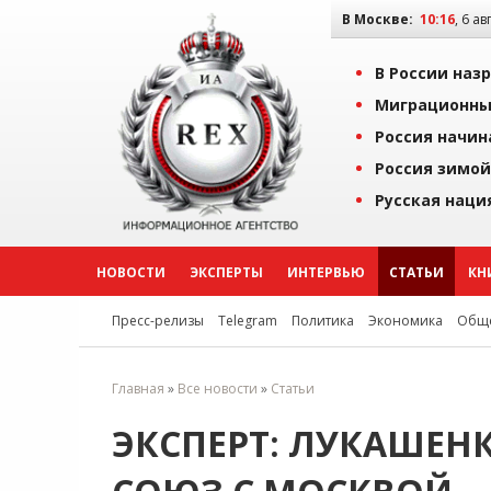
В Москве:
10:16
, 6 ав
В России наз
Миграционны
Россия начин
Россия зимой
Русская наци
НОВОСТИ
ЭКСПЕРТЫ
ИНТЕРВЬЮ
СТАТЬИ
КН
Пресс-релизы
Telegram
Политика
Экономика
Обще
Главная
»
Все новости
»
Статьи
ЭКСПЕРТ: ЛУКАШЕН