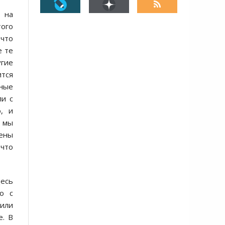
 на
того
 что
е те
угие
ится
ные
ли с
, и
, мы
мены
 что
десь
о с
 или
е. В