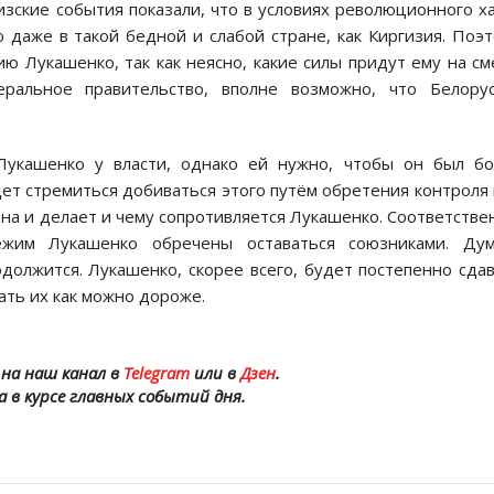
изские события показали, что в условиях революционного х
 даже в такой бедной и слабой стране, как Киргизия. Поэ
ю Лукашенко, так как неясно, какие силы придут ему на см
еральное правительство, вполне возможно, что Белорус
Лукашенко у власти, однако ей нужно, чтобы он был б
ет стремиться добиваться этого путём обретения контроля
а и делает и чему сопротивляется Лукашенко. Соответстве
ежим Лукашенко обречены оставаться союзниками. Дум
олжится. Лукашенко, скорее всего, будет постепенно сда
ать их как можно дороже.
на наш канал в
Telegram
или в
Дзен
.
а в курсе главных событий дня.