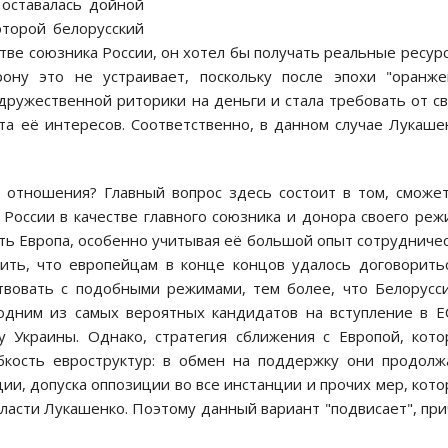
 оставалась дойной
оторой белорусский
ве союзника России, он хотел бы получать реальные ресур
рону это не устраивает, поскольку после эпохи "оранж
ружественной риторики на деньги и стала требовать от с
та её интересов. Соответственно, в данном случае Лукаше
е отношения? Главный вопрос здесь состоит в том, сможе
России в качестве главного союзника и донора своего реж
ть Европа, особенно учитывая её большой опыт сотрудниче
ить, что европейцам в конце концов удалось договорить
твовать с подобными режимами, тем более, что Белорусс
 одним из самых вероятных кандидатов на вступление в Е
у Украины. Однако, стратегия сближения с Европой, кот
ибкость евроструктур: в обмен на поддержку они продол
и, допуска оппозиции во все инстанции и прочих мер, кот
ласти Лукашенко. Поэтому данный вариант "подвисает", пр