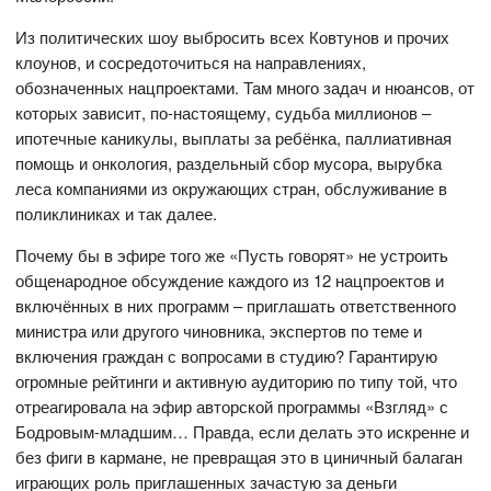
Из политических шоу выбросить всех Ковтунов и прочих
клоунов, и сосредоточиться на направлениях,
обозначенных нацпроектами. Там много задач и нюансов, от
которых зависит, по-настоящему, судьба миллионов –
ипотечные каникулы, выплаты за ребёнка, паллиативная
помощь и онкология, раздельный сбор мусора, вырубка
леса компаниями из окружающих стран, обслуживание в
поликлиниках и так далее.
Почему бы в эфире того же «Пусть говорят» не устроить
общенародное обсуждение каждого из 12 нацпроектов и
включённых в них программ – приглашать ответственного
министра или другого чиновника, экспертов по теме и
включения граждан с вопросами в студию? Гарантирую
огромные рейтинги и активную аудиторию по типу той, что
отреагировала на эфир авторской программы «Взгляд» с
Бодровым-младшим… Правда, если делать это искренне и
без фиги в кармане, не превращая это в циничный балаган
играющих роль приглашенных зачастую за деньги