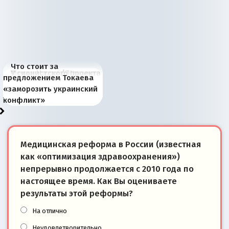
Что стоит за
В России назрели
Миграционный пожар
Россия начинает
Россия зимой 1904
Русская нация вчера и
Почему правый крах в
Место Науру / Науэро в
У сионистского проекта
предложением Токаева
перемены: 15 шагов к
Европы
сбрасывать балласт
года: первые уступки во
сегодня
Варшаве не поможет её
современной истории
появилось украинское
«заморозить украинский
суверенной экономике
Анкориджа
внутренней политике
отношениям с Россией?
Южной Осетии
измерение
конфликт»
Медицинская реформа в России (известная
как «оптимизация здравоохранения»)
непрерывно продолжается с 2010 года по
настоящее время. Как Вы оцениваете
результаты этой реформы?
На отлично
Неудовлетворительно