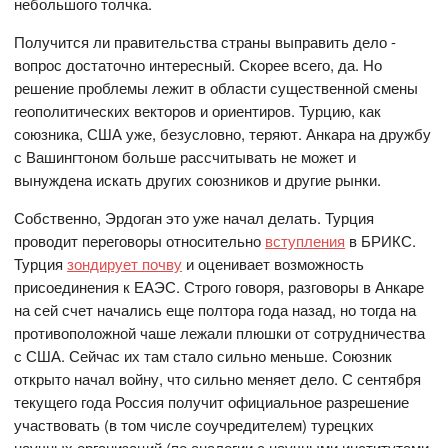
небольшого толчка.
Получится ли правительства страны выправить дело -
вопрос достаточно интересный. Скорее всего, да. Но
решение проблемы лежит в области существенной смены
геополитических векторов и ориентиров. Турцию, как
союзника, США уже, безусловно, теряют. Анкара на дружбу
с Вашингтоном больше рассчитывать не может и
вынуждена искать других союзников и другие рынки.
Собственно, Эрдоган это уже начал делать. Турция
проводит переговоры относительно
вступления
в БРИКС.
Турция
зондирует почву
и оценивает возможность
присоединения к ЕАЭС. Строго говоря, разговоры в Анкаре
на сей счет начались еще полтора года назад, но тогда на
противоположной чаше лежали плюшки от сотрудничества
с США. Сейчас их там стало сильно меньше. Союзник
открыто начал войну, что сильно меняет дело. С сентября
текущего года Россия получит официальное разрешение
участвовать (в том числе соучредителем) турецких
научных организаций (по аналогии с научными институтами