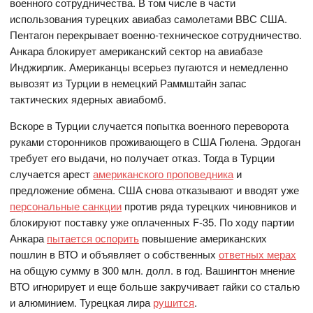
военного сотрудничества. В том числе в части
использования турецких авиабаз самолетами ВВС США.
Пентагон перекрывает военно-техническое сотрудничество.
Анкара блокирует американский сектор на авиабазе
Инджирлик. Американцы всерьез пугаются и немедленно
вывозят из Турции в немецкий Раммштайн запас
тактических ядерных авиабомб.
Вскоре в Турции случается попытка военного переворота
руками сторонников проживающего в США Гюлена. Эрдоган
требует его выдачи, но получает отказ. Тогда в Турции
случается арест
американского проповедника
и
предложение обмена. США снова отказывают и вводят уже
персональные санкции
против ряда турецких чиновников и
блокируют поставку уже оплаченных F-35. По ходу партии
Анкара
пытается оспорить
повышение американских
пошлин в ВТО и объявляет о собственных
ответных мерах
на общую сумму в 300 млн. долл. в год. Вашингтон мнение
ВТО игнорирует и еще больше закручивает гайки со сталью
и алюминием. Турецкая лира
рушится
.