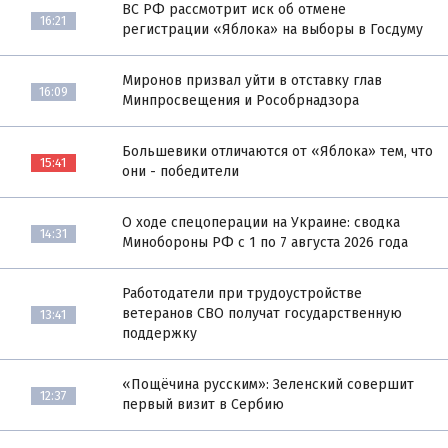
ВС РФ рассмотрит иск об отмене
16:21
регистрации «Яблока» на выборы в Госдуму
Миронов призвал уйти в отставку глав
16:09
Минпросвещения и Рособрнадзора
Большевики отличаются от «Яблока» тем, что
15:41
они - победители
О ходе спецоперации на Украине: сводка
14:31
Минобороны РФ с 1 по 7 августа 2026 года
Работодатели при трудоустройстве
ветеранов СВО получат государственную
13:41
поддержку
«Пощёчина русским»: Зеленский совершит
12:37
первый визит в Сербию