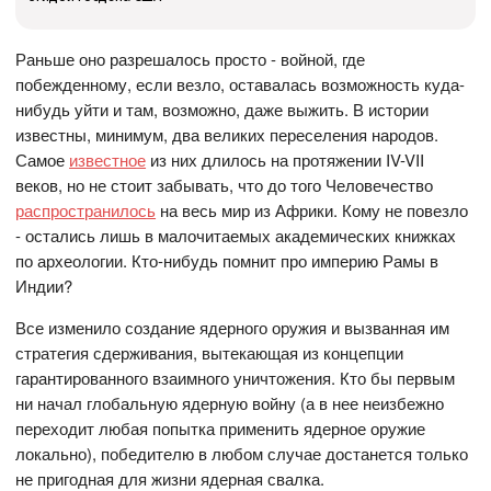
Раньше оно разрешалось просто - войной, где
побежденному, если везло, оставалась возможность куда-
нибудь уйти и там, возможно, даже выжить. В истории
известны, минимум, два великих переселения народов.
Самое
известное
из них длилось на протяжении IV-VII
веков, но не стоит забывать, что до того Человечество
распространилось
на весь мир из Африки. Кому не повезло
- остались лишь в малочитаемых академических книжках
по археологии. Кто-нибудь помнит про империю Рамы в
Индии?
Все изменило создание ядерного оружия и вызванная им
стратегия сдерживания, вытекающая из концепции
гарантированного взаимного уничтожения. Кто бы первым
ни начал глобальную ядерную войну (а в нее неизбежно
переходит любая попытка применить ядерное оружие
локально), победителю в любом случае достанется только
не пригодная для жизни ядерная свалка.