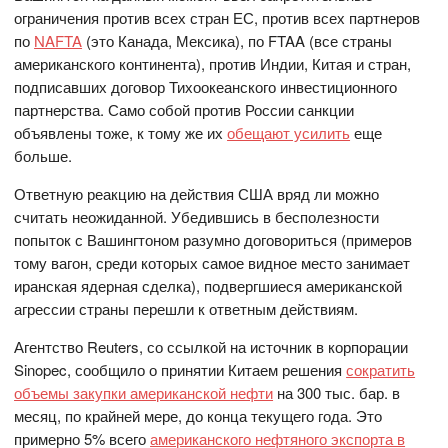
ограничения против всех стран ЕС, против всех партнеров
по
NAFTA
(это Канада, Мексика), по FTAA (все страны
американского континента), против Индии, Китая и стран,
подписавших договор Тихоокеанского инвестиционного
партнерства. Само собой против России санкции
объявлены тоже, к тому же их
обещают усилить
еще
больше.
Ответную реакцию на действия США вряд ли можно
считать неожиданной. Убедившись в бесполезности
попыток с Вашингтоном разумно договориться (примеров
тому вагон, среди которых самое видное место занимает
иранская ядерная сделка), подвергшиеся американской
агрессии страны перешли к ответным действиям.
Агентство Reuters, со ссылкой на источник в корпорации
Sinopec, сообщило о принятии Китаем решения
сократить
объемы закупки американской нефти
на 300 тыс. бар. в
месяц, по крайней мере, до конца текущего года. Это
примерно 5% всего
американского нефтяного экспорта в