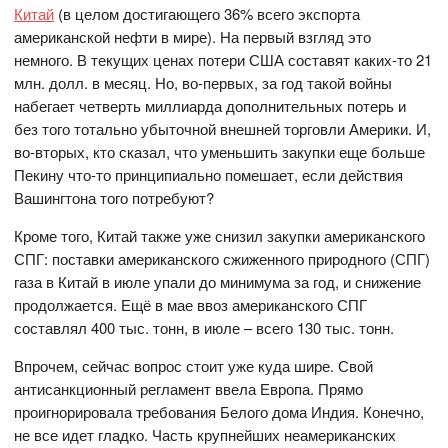
Китай
(в целом достигающего 36% всего экспорта
американской нефти в мире). На первый взгляд это
немного. В текущих ценах потери США составят каких-то 21
млн. долл. в месяц. Но, во-первых, за год такой войны
набегает четверть миллиарда дополнительных потерь и
без того тотально убыточной внешней торговли Америки. И,
во-вторых, кто сказал, что уменьшить закупки еще больше
Пекину что-то принципиально помешает, если действия
Вашингтона того потребуют?
Кроме того, Китай также уже снизил закупки американского
СПГ: поставки американского сжиженного природного (СПГ)
газа в Китай в июле упали до минимума за год, и снижение
продолжается. Ещё в мае ввоз американского СПГ
составлял 400 тыс. тонн, в июле – всего 130 тыс. тонн.
Впрочем, сейчас вопрос стоит уже куда шире. Свой
антисанкционный регламент ввела Европа. Прямо
проигнорировала требования Белого дома Индия. Конечно,
не все идет гладко. Часть крупнейших неамериканских