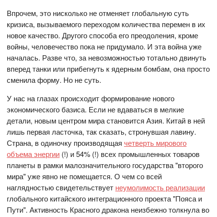
Впрочем, это нисколько не отменяет глобальную суть
кризиса, вызываемого переходом количества перемен в их
новое качество. Другого способа его преодоления, кроме
войны, человечество пока не придумало. И эта война уже
началась. Разве что, за невозможностью тотально двинуть
вперед танки или прибегнуть к ядерным бомбам, она просто
сменила форму. Но не суть.
У нас на глазах происходит формирование нового
экономического базиса. Если не вдаваться в мелкие
детали, новым центром мира становится Азия. Китай в ней
лишь первая ласточка, так сказать, стронувшая лавину.
Страна, в одиночку производящая
четверть мирового
объема энергии
(!) и 54% (!) всех промышленных товаров
планеты в рамки малозначительного государства "второго
мира" уже явно не помещается. О чем со всей
наглядностью свидетельствует
неумолимость реализации
глобального китайского интеграционного проекта "Пояса и
Пути". Активность Красного дракона неизбежно толкнула во