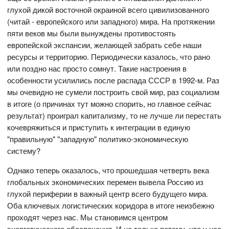
глухой дикой восточной окраиной всего цивилизованного
(читай - европейского или западного) мира. На протяжении
пяти веков мы были вынуждены противостоять
европейской экспансии, желающей забрать себе наши
ресурсы и территорию. Периодически казалось, что рано
или поздно нас просто сомнут. Такие настроения в
особенности усилились после распада СССР в 1992-м. Раз
мы очевидно не сумели построить свой мир, раз социализм
в итоге (о причинах тут можно спорить, но главное сейчас
результат) проиграл капитализму, то не лучше ли перестать
кочевряжиться и приступить к интеграции в единую
"правильную" "западную" политико-экономическую
систему?
Однако теперь оказалось, что прошедшая четверть века
глобальных экономических перемен вывела Россию из
глухой периферии в важный центр всего будущего мира.
Оба ключевых логистических коридора в итоге неизбежно
проходят через нас. Мы становимся центром
энергетического обеспечения. И не только потому, что у нас