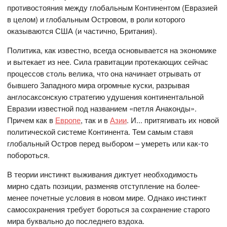
противостояния между глобальным Континентом (Евразией
в целом) и глобальным Островом, в роли которого
оказываются США (и частично, Британия).
Политика, как известно, всегда основывается на экономике
и вытекает из нее. Сила гравитации протекающих сейчас
процессов столь велика, что она начинает отрывать от
бывшего Западного мира огромные куски, разрывая
англосаксонскую стратегию удушения континентальной
Евразии известной под названием «петля Анаконды».
Причем как в
Европе
, так и в
Азии
. И... притягивать их новой
политической системе Континента. Тем самым ставя
глобальный Остров перед выбором – умереть или как-то
побороться.
В теории инстинкт выживания диктует необходимость
мирно сдать позиции, разменяв отступление на более-
менее почетные условия в новом мире. Однако инстинкт
самосохранения требует бороться за сохранение старого
мира буквально до последнего вздоха.