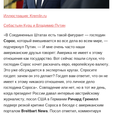
Иллюстрация: Kremlin.ru
Себастьян Курц и Владимир Путин
«В Соединенных Штатах есть такой фигурант — господин
Сорос
, который вмешивается во все дела во всем мире, —
подчеркнул Путин. — И мне очень часто наши
американские друзья говорят: Америка не имеет к этому
отношения как государство. Вот сейчас пошли слухи, что
господин Сорос хочет раскачать евро, европейскую валюту.
Это уже обсуждается в экспертных кругах. Спросите
госдеп: зачем он это делает? Госдеп вам ответит, что он не
имеет к этому никакого отношения, это личное дело
господина Сороса». Совпадение или нет, но в тот же день,
когда президент России давал интервью австрийскому
журналисту, посол США в Германии
Ричард Гренелл
подверг резкой критике Сороса в беседе с американским
порталом
Breitbart
News
. Посол отметил, комментируя