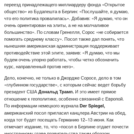
переезд принадлежащего миллиардеру фонда «Открытое
общество» из Будапешта в Берлин: «Послушайте, я думаю,
что его политика провалилась». Добавив: «Я думаю, что он
очень ориентирован на элиты, а не на молчаливое
большинство». По словам Гренелля, Сорос «не собирается
помогать среднему классу». Посол также дал понять, что
нынешняя американская администрация поддерживает
противодействие этой элите, заявив: «Я думаю, что мы
будем очень упорно работать, чтобы четко обозначить
курс, направленный против него».
Дело, конечно, не только в Джордже Соросе, дело в том
«глубинном государстве», с которым сейчас ведет борьбу
президент США
Дональд Трамп
.
И это имеет прямое
отношение к геополитике, особенно связанной с Европой.
По информации немецкого журнала
Der
Spiegel
,
американский посол пригласил канцлера Австрии на обед,
когда тот будет посещать Германию 12−13 июня. Как
отмечает издание, то, что «посол в Берлине отдает почести
иностранному главе правительства таким образом,