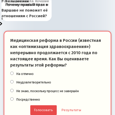
Россия потеряла лучшие
Большевики
Киевская марионетка
В России назрели
Миграционный пожар
Россия начинает
Россия зимой 1904
Русская нация вчера и
Почему правый крах в
рыбопромысловые
отличаются от «Яблока»
Запада рассказала о
перемены: 15 шагов к
Европы
сбрасывать балласт
года: первые уступки во
сегодня
Варшаве не поможет её
районы Баренцева
тем, что они -
«переобувании» хозяев
суверенной экономике
Анкориджа
внутренней политике
отношениям с Россией?
моря
победители
Медицинская реформа в России (известная
как «оптимизация здравоохранения»)
непрерывно продолжается с 2010 года по
настоящее время. Как Вы оцениваете
результаты этой реформы?
На отлично
Неудовлетворительно
Не знаю, поскольку процесс не завершён
Посредственно
Результаты