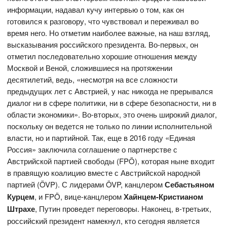
информации, надавал кучу интервью о том, как он
готовился к разговору, что чувствовал и переживал во
время него. Но отметим наиболее важные, на наш взгляд,
высказывания российского президента. Во-первых, он
отметил последовательно хорошие отношения между
Москвой и Веной, сложившиеся на протяжении
десятилетий, ведь, «несмотря на все сложности
предыдущих лет с Австрией, у нас никогда не прерывался
диалог ни в сфере политики, ни в сфере безопасности, ни в
области экономики». Во-вторых, это очень широкий диалог,
поскольку он ведется не только по линии исполнительной
власти, но и партийной. Так, еще в 2016 году «Единая
Россия» заключила соглашение о партнерстве с
Австрийской партией свободы (FPÖ), которая ныне входит
в правящую коалицию вместе с Австрийской народной
партией (ÖVP). С лидерами ÖVP, канцлером
Себастьяном
Курцем
, и FPÖ, вице-канцлером
Хайнцем-Кристианом
Штрахе
, Путин проведет переговоры. Наконец, в-третьих,
российский президент намекнул, кто сегодня является