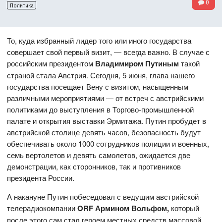
0
Политика
То, куда избранный лидер того или иного государства
совершает свой первый визит, — всегда важно. В случае с
российским президентом
Владимиром Путиным
такой
страной стала Австрия. Сегодня, 5 июня, глава нашего
государства посещает Вену с визитом, насыщенным
различными мероприятиями — от встреч с австрийскими
политиками до выступления в Торгово-промышленной
палате и открытия выставки Эрмитажа. Путин пробудет в
австрийской столице девять часов, безопасность будут
обеспечивать около 1000 сотрудников полиции и военных,
семь вертолетов и девять самолетов, ожидается две
демонстрации, как сторонников, так и противников
президента России.
А накануне Путин побеседовал с ведущим австрийской
телерадиокомпании
ORF Армином Вольфом
,
который
после этого сам стал героем местных средств массовой