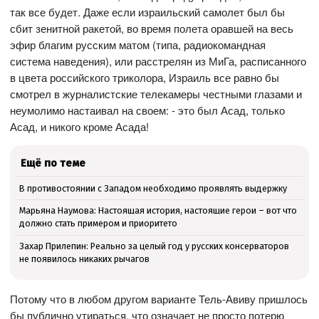
так все будет. Даже если израильский самолет был бы
сбит зенитной ракетой, во время полета оравшей на весь
эфир благим русским матом (типа, радиокомандная
система наведения), или расстрелян из МиГа, расписанного
в цвета российского триколора, Израиль все равно бы
смотрел в журналистские телекамеры честными глазами и
неумолимо настаивал на своем: - это был Асад, только
Асад, и никого кроме Асада!
Ещё по теме
В противостоянии с Западом необходимо проявлять выдержку
Марьяна Наумова: Настоящая история, настоящие герои – вот что
должно стать примером и приоритето
Захар Прилепин: Реально за целый год у русских консерваторов
не появилось никаких рычагов
Потому что в любом другом варианте Тель-Авиву пришлось
бы публично утираться, что означает не просто потерю