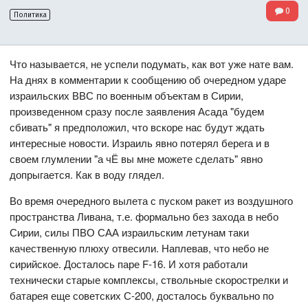
0
Политика
Что называется, не успели подумать, как вот уже нате вам.
На днях в комментарии к сообщению об очередном ударе
израильских ВВС по военным объектам в Сирии,
произведенном сразу после заявления Асада "будем
сбивать" я предположил, что вскоре нас будут ждать
интересные новости. Израиль явно потерял берега и в
своем глумлении "а чЁ вы мне можете сделать" явно
допрыгается. Как в воду глядел.
Во время очередного вылета с пуском ракет из воздушного
пространства Ливана, т.е. формально без захода в небо
Сирии, силы ПВО САА израильским летунам таки
качественную плюху отвесили. Наплевав, что небо не
сирийское. Досталось паре F-16. И хотя работали
технически старые комплексы, ствольные скорострелки и
батарея еще советских С-200, досталось буквально по