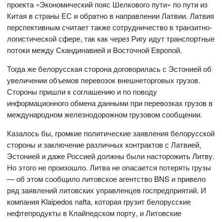
проекта «Экономический пояс Шелкового пути» по пути из
Китая в страны ЕС и обратно в направлении Латвии. Латвия
перспективным считает также сотрудничество в транзитно-
логистической сфере, так как через Ригу идут транспортные
потоки между Скандинавией и Восточной Европой.
Тогда же белорусская сторона договорилась с Эстонией об
увеличении объемов перевозок внешнеторговых грузов.
Стороны пришли к соглашению и по поводу
информационного обмена данными при перевозках грузов в
международном железнодорожном грузовом сообщении.
Казалось бы, громкие политические заявления белорусской
стороны и заключение различных контрактов с Латвией,
Эстонией и даже Россией должны были насторожить Литву.
Но этого не произошло. Литва не опасается потерять грузы
— об этом сообщило литовское агентство BNS и привело
ряд заявлений литовских управленцев госпредприятий. И
компания Klaipedos nafta, которая грузит белорусские
нефтепродукты в Клайпедском порту, и Литовские