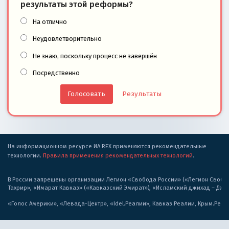
результаты этой реформы?
На отлично
Неудовлетворительно
Не знаю, поскольку процесс не завершён
Посредственно
Результаты
На информационном ресурсе ИА REX применяются рекомендательные
технологии.
Правила применения рекомендательных технологий
.
В России запрещены организации Легион «Свобода России» («Легион Свобода
Тахрир», «Имарат Кавказ» («Кавказский Эмират»), «Исламский джихад – Дж
«Голос Америки», «Левада-Центр», «Idel.Реалии», Кавказ.Реалии, Крым.Реал