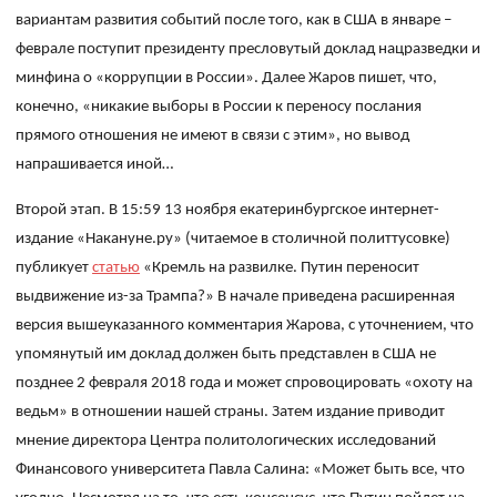
вариантам
развития
событий
после
того
,
как
в
США
в
январе
–
феврале
поступит
президенту
пресловутый
доклад
нацразведки
и
минфина
о
«
коррупции
в
России
». Далее Жаров пишет, что,
конечно, «никакие
выборы
в
России
к
переносу
послания
прямого
отношения
не
имеют
в
связи
с
эти
м», но вывод
напрашивается иной…
Второй этап. В 15:59 13 ноября екатеринбургское интернет-
издание «Накануне.ру» (читаемое в столичной политтусовке)
публикует
статью
«
Кремль на развилке. Путин переносит
выдвижение из-за Трампа?»
В начале приведена расширенная
версия вышеуказанного комментария Жарова, с уточнением, что
упомянутый им доклад должен быть представлен в США не
позднее 2 февраля 2018 года и может спровоцировать «охоту на
ведьм» в отношении нашей страны. Затем издание приводит
мнение
директора Центра политологических исследований
Финансового университета Павла Салин
а: «
Может быть все, что