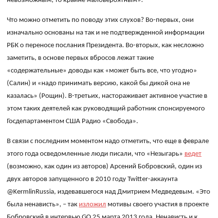
невозможным, то крайне маловероятным».
Что можно отметить по поводу этих слухов? Во-первых, они
изначально основаны на так и не подтвержденной информации
РБК о переносе послания Президента. Во-вторых, как несложно
заметить, в основе первых вбросов лежат такие
«содержательные» доводы как «может быть все, что угодно»
(Салин) и «надо принимать версию, какой бы дикой она не
казалась» (Рощин). В-третьих, настораживает активное участие в
этом таких деятелей как руководящий работник спонсируемого
Госдепартаментом США Радио «Свобода».
В связи с последним моментом надо
отметить, что еще в феврале
этого года осведомленные люди писали, что «Незыгарь»
ведет
(возможно, как один из авторов) Арсений Бобровский, один из
двух авторов запущенного в 2010 году Twitter-аккаунта
@KermlinRussia, издевавшегося над Дмитрием Медведевым. «Это
была ненависть», – так
изложил
мотивы своего участия в проекте
Бобровский в интервью
GQ
25 марта 2013 года. Ненависть и к