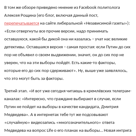
В том же обзоре приведено мнение из
Facebook
политолога
Алексея Рощина (его блог, включая данный пост,
перепечатывается
на сайте либеральной «Независимой газеты»):
«Если отвергнуты все прочие версии, надо принимать
оставшуюся, какой бы дикой она ни казалась – учат нас великие
детективы. Оставшаяся версия – самая простая: если Путин до сих
пор не объявил о своем выдвижении, значит, он до сих пор не
уверен, что на эти выборы пойдёт. Есть какие-то факторы,
которые его до сих пор сдерживают». Ну, выше уже заявлялось,
что это могут быть за факторы.
Третий этап. «
И
вот
уже
сегодня
читаешь
в
кремлёвских
телеграм
-
каналах
: «
Интересно
,
что
граждане
выбирают
в
случае
,
если
Путин
не
пойдет
на
выборы
в
качестве
кандидата
,
Дмитрия
Медведева
».
А
в
интернетах
тебе
тут
же
подсовывают
«
случайную
»
видеозапись
«
многозначительного»
ответа
Медведева
на
вопрос
Life
о
его
планах
на
выборы
…
Новая
интрига