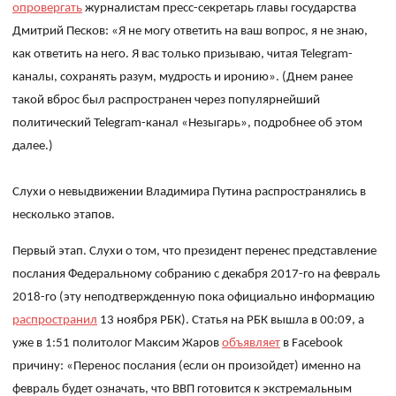
опровергать
журналистам пресс-секретарь главы государства
Дмитрий Песков:
«Я не могу ответить на ваш вопрос, я не знаю,
как ответить на него. Я вас только призываю, читая Telegram-
каналы, сохранять разум, мудрость и иронию». (Днем ранее
такой вброс был распространен через популярнейший
политический Telegram-канал «Незыгарь», подробнее об этом
далее.)
Слухи о невыдвижении Владимира Путина распространялись в
несколько этапов.
Первый этап. Слухи о том, что президент перенес представление
послания Федеральному собранию с декабря 2017-го на февраль
2018-го (эту неподтвержденную пока официально информацию
распространил
13 ноября РБК). Статья на РБК вышла в 00:09, а
уже в 1:51 политолог Максим Жаров
объявляет
в
Facebook
причину: «
Перенос
послания
(
если
он
произойдет
)
именно
на
февраль
будет
означать
,
что
ВВП
готовится
к
экстремальным