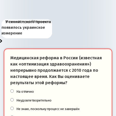
Киевская марионетка
В России назрели
Миграционный пожар
Россия начинает
Россия зимой 1904
Русская нация вчера и
Почему правый крах в
Место Науру / Науэро в
У сионистского проекта
Запада рассказала о
перемены: 15 шагов к
Европы
сбрасывать балласт
года: первые уступки во
сегодня
Варшаве не поможет её
современной истории
появилось украинское
«переобувании» хозяев
суверенной экономике
Анкориджа
внутренней политике
отношениям с Россией?
Южной Осетии
измерение
Медицинская реформа в России (известная
как «оптимизация здравоохранения»)
непрерывно продолжается с 2010 года по
настоящее время. Как Вы оцениваете
результаты этой реформы?
На отлично
Неудовлетворительно
Не знаю, поскольку процесс не завершён