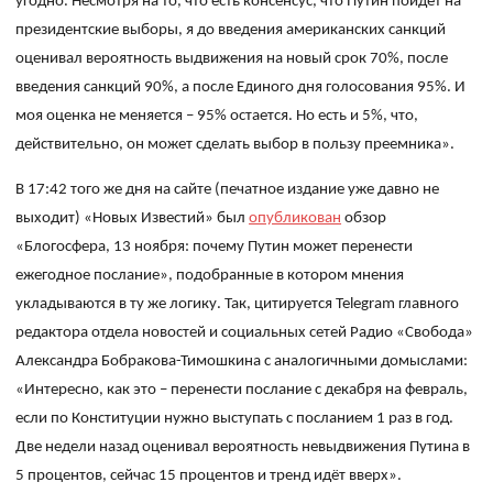
угодно. Несмотря на то, что есть консенсус, что Путин пойдет на
президентские выборы, я до введения американских санкций
оценивал вероятность выдвижения на новый срок 70%, после
введения санкций 90%, а после Единого дня голосования 95%. И
моя оценка не меняется – 95% остается. Но есть и 5%, что,
действительно, он может сделать выбор в пользу преемника».
В 17:42 того же дня на сайте (печатное издание уже давно не
выходит) «Новых Известий» был
опубликован
обзор
«Блогосфера, 13 ноября: почему Путин может перенести
ежегодное послание», подобранные в котором мнения
укладываются в ту же логику. Так, цитируется Telegra
m
главного
редактора отдела новостей и социальных сетей Радио «Свобода»
Александра Бобракова-Тимошкина
с аналогичными домыслами:
«Интересно, как это – перенести послание с декабря на февраль,
если по Конституции нужно выступать с посланием 1 раз в год.
Две недели назад оценивал вероятность невыдвижения Путина в
5 процентов, сейчас 15 процентов и тренд идёт вверх».