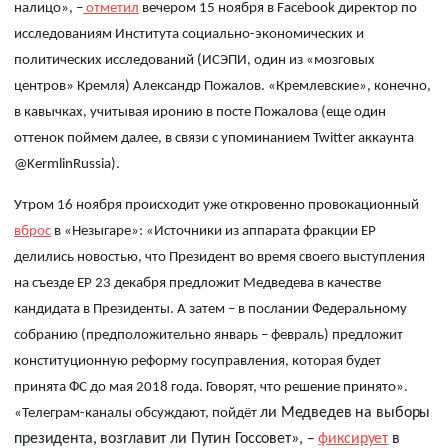
налиц
о»,
–
отметил
вечером 15 ноября в
Facebook
директор по
исследованиям Института
социально-экономических и
политических исследований (ИСЭПИ, один из «мозговых
центров» Кремля)
Александр Пожалов. «Кремлевские», конечно,
в кавычках, учитывая иронию в посте Пожалова (еще один
оттенок поймем далее, в связи с упоминанием
Twitter
аккаунта
@KermlinRussia
).
Утром 16 ноября происходит уже откровенно провокационный
вброс
в «Незыгаре»: «Источники из аппарата фракции ЕР
делились новостью, что Президент во время своего выступления
на съезде ЕР 23 декабря предложит Медведева в качестве
кандидата в Президенты. А затем – в послании Федеральному
собранию (предположительно январь – февраль) предложит
конституционную реформу госуправления, которая будет
принята ФС до мая 2018 года. Говорят, что решение принято».
ли
Медведев
на
выборы
«Т
елеграм
-
каналы
обсуждают
,
пойдёт
президента
,
возглавит
ли
Путин
Госсовет»
,
–
фиксирует
в