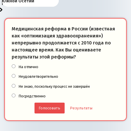
«переобувании» хозяев
суверенной экономике
Анкориджа
внутренней политике
отношениям с Россией?
Южной Осетии
победители
Медицинская реформа в России (известная
как «оптимизация здравоохранения»)
непрерывно продолжается с 2010 года по
настоящее время. Как Вы оцениваете
результаты этой реформы?
На отлично
Неудовлетворительно
Не знаю, поскольку процесс не завершён
Посредственно
Результаты