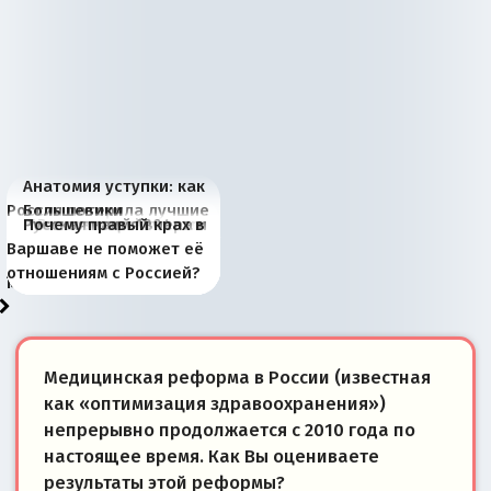
Анатомия уступки: как
Россия потеряла лучшие
Большевики
Киевская марионетка
В России назрели
Миграционный пожар
Россия начинает
Россия зимой 1904
Русская нация вчера и
Почему правый крах в
рыбопромысловые
отличаются от «Яблока»
Запада рассказала о
перемены: 15 шагов к
Европы
сбрасывать балласт
года: первые уступки во
сегодня
Варшаве не поможет её
районы Баренцева
тем, что они -
«переобувании» хозяев
суверенной экономике
Анкориджа
внутренней политике
отношениям с Россией?
моря
победители
Медицинская реформа в России (известная
как «оптимизация здравоохранения»)
непрерывно продолжается с 2010 года по
настоящее время. Как Вы оцениваете
результаты этой реформы?