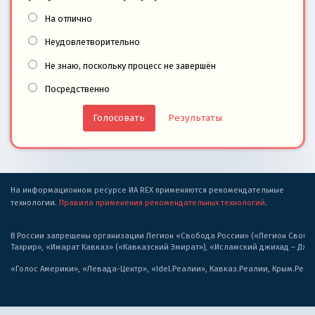
На отлично
Неудовлетворительно
Не знаю, поскольку процесс не завершён
Посредственно
Результаты
На информационном ресурсе ИА REX применяются рекомендательные
технологии.
Правила применения рекомендательных технологий
.
В России запрещены организации Легион «Свобода России» («Легион Свобода
Тахрир», «Имарат Кавказ» («Кавказский Эмират»), «Исламский джихад – Дж
«Голос Америки», «Левада-Центр», «Idel.Реалии», Кавказ.Реалии, Крым.Реал